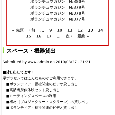
t
e
ボランチュマガジン №380号
e
-
ボランチュマガジン №379号
r
m
ボランチュマガジン №378号
n
a
ボランチュマガジン №377号
a
i
« 先頭
‹ 前
…
9
10
11
12
13
14
l
l
ペ
15
16
17
…
次 ›
最終 »
)
)
ー
スペース・機器貸出
ジ
Submitted by
www-admin
on
2010/03/27 - 21:21
■貸し出してます
！
県ボラセンではこんなものがご利用できます。
■ボランティア・福祉関連のビデオ貸し出し
■高齢者擬似体験セット貸し出し
■ミーティングスペースの利用
■機材（プロジェクター・スクリーン）の貸し出し
■ボランティア・福祉関連のビデオ貸し出し