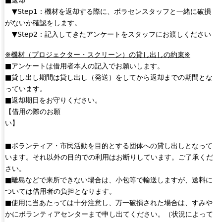
■返却
▼Step1：機材を返却する際に、ボラセンスタッフと一緒に破損
がないか確認をします。
▼Step2：記入してきたアンケートをスタッフにお渡しください
※機材（プロジェクター・スクリーン）の貸し出しの約束※
■アンケートは借用者本人の記入でお願いします。
■貸し出し期間は貸し出し（発送）をしてから返却までの期間とな
っています。
■返却期日をお守りください。
【借用の際のお願
い】
■ボランティア・市民活動を目的とする団体への貸し出しとなって
います。それ以外の目的での利用はお断りしています。ご了承くだ
さい。
■離島などで来所できない場合は、小包等で輸送しますが、送料に
ついては借用者の負担となります。
■使用に当あたっては十分注意し、万一破損された場合は、すみや
かにボランティアセンターまで申し出てください。（状況によって