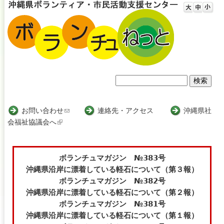
Jump to navigation
検
検
索
索
お問い合わせ
(
連絡先・アクセス
沖縄県社
会福祉協議会へ
(
l
フ
l
i
i
n
ォ
n
k
ボランチュマガジン №383号
ー
k
s
沖縄県沿岸に漂着している軽石について（第３報）
i
e
ボランチュマガジン №382号
ム
s
n
沖縄県沿岸に漂着している軽石について（第２報）
e
d
ボランチュマガジン №381号
x
s
沖縄県沿岸に漂着している軽石について（第１報）