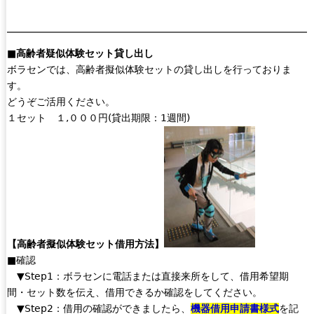
■高齢者疑似体験セット貸し出し
ボラセンでは、高齢者擬似体験セットの貸し出しを行っておりま
す。
どうぞご活用ください。
１セット １,０００円(貸出期限：1週間)
【高齢者擬似体験セット借用方法】
■確認
▼Step1：ボラセンに電話または直接来所をして、借用希望期
間・セット数を伝え、借用できるか確認をしてください。
▼Step2：借用の確認ができましたら、
機器借用申請書
様式
を記