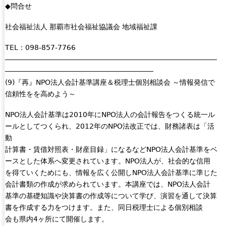
i
◆問合せ
l
社会福祉法人 那覇市社会福祉協議会 地域福祉課
)
TEL：098-857-7766
――――――――――――――――――――――――――――――
―――――――――――――――――――――
(9)『再』NPO法人会計基準講座＆税理士個別相談会 ～情報発信で
信頼性をを高めよう～
NPO法人会計基準は2010年にNPO法人の会計報告をつくる統一ル
ールとしてつくられ、2012年のNPO法改正では、財務諸表は「活
動
計算書・賃借対照表・財産目録」になるなどNPO法人会計基準をベ
ースとした体系へ変更されています。NPO法人が、社会的な信用
を得ていくためにも、情報を広く公開しNPO法人会計基準に準じた
会計書類の作成が求められています。本講座では、NPO法人会計
基準の基礎知識や決算書の作成等について学び、演習を通して決算
書を作成する力をつけます。また、同日税理士による個別相談
会も県内4ヶ所にて開催します。