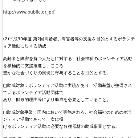
http://www.public.or.jp
(
l
――――――――――――――――――――――――――――――
i
――――――――――――――
n
(2)平成30年度 第2回高齢者、障害者等の支援を目的とするボランテ
k
ィア活動に対する助成
i
s
高齢者と障害を持つ人たちに対する、社会福祉のボランティア活動
e
を積極的に支援推進し、こころ
x
豊かな社会づくりの実現に寄与することを目的とする。
t
e
□助成対象：ボランティア活動に実績があり、活動基盤が整備され
r
ているボランティア活動団体で
n
あり、財政的理由等により助成を必要としていること。
a
l
□助成対象事業：国内において実施される、社会福祉のためのボラ
)
ンティア活動であって、次に掲
げるボランティア活動に必要な各種器材の助成事業とする。