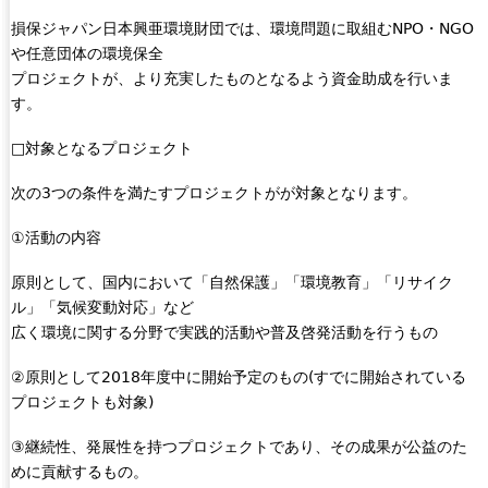
i
損保ジャパン日本興亜環境財団では、環境問題に取組むNPO・NGO
s
や任意団体の環境保全
e
プロジェクトが、より充実したものとなるよう資金助成を行いま
x
す。
t
e
□対象となるプロジェクト
r
n
次の3つの条件を満たすプロジェクトがが対象となります。
a
①活動の内容
l
)
原則として、国内において「自然保護」「環境教育」「リサイク
ル」「気候変動対応」など
広く環境に関する分野で実践的活動や普及啓発活動を行うもの
②原則として2018年度中に開始予定のもの(すでに開始されている
プロジェクトも対象)
③継続性、発展性を持つプロジェクトであり、その成果が公益のた
めに貢献するもの。