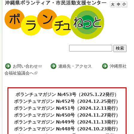
Jump to navigation
検
検
索
索
お問い合わせ
(
連絡先・アクセス
沖縄県社
会福祉協議会へ
(
l
フ
l
i
i
n
ォ
n
k
ボランチュマガジン №453号（2025.1.22発行）
ー
k
s
ボランチュマガジン №452号（2024.12.25発行）
i
e
ボランチュマガジン №451号（2024.12.11発行）
ム
s
n
ボランチュマガジン №450号（2024.11.27発行）
e
d
ボランチュマガジン №449号（2024.11.13発行）
x
s
ボランチュマガジン №448号（2024.10.23発行）