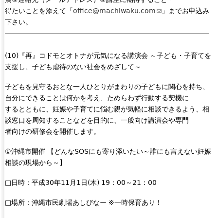
得たいことを添えて「
office@machiwaku.com
(
」までお申込み
n
下さい。
l
k
――――――――――――――――――――――――――――――
i
s
―――――――――――――――――――――――――――――
n
e
(10)『再』コドモとオトナが元気になる講演会 ～子ども・子育てを
k
n
支援し、子ども虐待のない社会をめざして～
s
d
e
s
子どもを見守るおとな一人ひとりがまわりの子どもに関心を持ち、
n
e
自分にできることは何かを考え、ためらわず行動する契機に
d
-
するとともに、妊娠や子育てに悩む親が気軽に相談できるよう、相
s
m
談窓口を周知することなどを目的に、一般向け講演会や専門
e
a
者向けの研修会を開催します。
-
i
m
l
①沖縄市開催 【どんなSOSにも寄り添いたい～誰にも言えない妊娠
a
)
相談の現場から～】
i
l
□日時：平成30年11月1日(木) 19：00～21：00
)
□場所：沖縄市民劇場あしびなー ※一時保育あり！