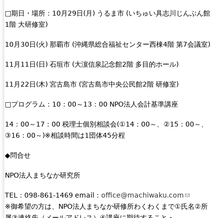
□期日・場所：10月29日(月) うるま市 (いちゅい具志川じんぶん館
1階 大研修室)
10月30日(火) 那覇市 (沖縄県総合福祉センター西棟4階 第7会議室)
11月11日(日) 石垣市 (大濵信泉記念館2階 多目的ホール)
11月22日(木) 宮古島市 (宮古島市中央公民館2階 研修室)
□プログラム：10：00～13：00 NPO法人会計基準講座
14：00～17：00 税理士個別相談会(①14：00～、②15：00～、
③16：00～)※相談時間は1団体45分程
◆問合せ
NPO法人まちなか研究所
TEL：098-861-1469 email：
office@machiwaku.com
(
※御希望の方は、NPO法人まちなか研修所わくわくまで①氏名②所
l
属③連絡先（メールアドレス）④講座に期待すること・
i