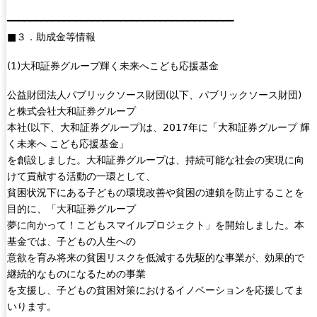
l
━━━━━━━━━━━━━━━━━━━━━━━━━━━━━━━━━━━━━━━━
i
■３．助成金等情報
n
k
(1)大和証券グループ輝く未来へこども応援基金
i
s
公益財団法人パブリックソース財団(以下、パブリックソース財団)
e
と株式会社大和証券グループ
x
本社(以下、大和証券グループ)は、2017年に「大和証券グループ 輝
t
く未来へ こども応援基金」
e
を創設しました。大和証券グループは、持続可能な社会の実現に向
r
けて貢献する活動の一環として、
n
貧困状況下にある子どもの環境改善や貧困の連鎖を防止することを
a
目的に、「大和証券グループ
l
夢に向かって！こどもスマイルプロジェクト」を開始しました。本
)
基金では、子どもの人生への
意欲を育み将来の貧困リスクを低減する先駆的な事業が、効果的で
継続的なものになるための事業
を支援し、子どもの貧困対策におけるイノベーションを応援してま
いります。