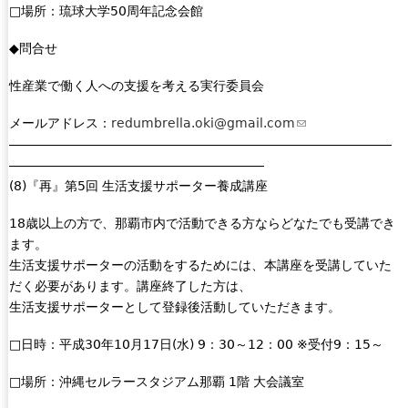
□場所：琉球大学50周年記念会館
◆問合せ
性産業で働く人への支援を考える実行委員会
メールアドレス：
redumbrella.oki@gmail.com
(
――――――――――――――――――――――――――――――
l
――――――――――――――――――――
i
(8)『再』第5回 生活支援サポーター養成講座
n
k
18歳以上の方で、那覇市内で活動できる方ならどなたでも受講でき
s
ます。
e
生活支援サポーターの活動をするためには、本講座を受講していた
n
だく必要があります。講座終了した方は、
d
生活支援サポーターとして登録後活動していただきます。
s
e
□日時：平成30年10月17日(水) 9：30～12：00 ※受付9：15～
-
m
□場所：沖縄セルラースタジアム那覇 1階 大会議室
a