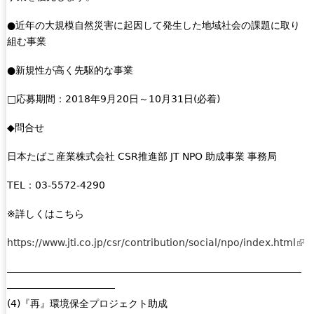
●近年の大規模自然災害に起因して発生した地域社会の課題に取り
組む事業
●新規性が高く先駆的な事業
□応募期間：2018年9月20日～10月31日(必着)
◆問合せ
日本たばこ産業株式会社 CSR推進部 JT NPO 助成事業 事務局
TEL：03-5572-4290
※詳しくはこちら
https://www.jti.co.jp/csr/contribution/social/npo/index.html
(
l
――――――――――――――――――――――――――――――
i
―――――――――――
n
(4)『再』環境保全プロジェクト助成
k