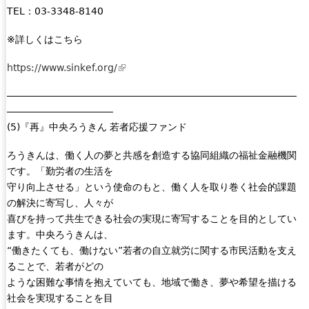
TEL：03-3348-8140
※詳しくはこちら
https://www.sinkef.org/
(
l
――――――――――――――――――――――――――――――
i
―――――――――――
n
(5)『再』中央ろうきん 若者応援ファンド
k
i
ろうきんは、働く人の夢と共感を創造する協同組織の福祉金融機関
s
です。「勤労者の生活を
e
守り向上させる」という使命のもと、働く人を取り巻く社会的課題
x
の解決に寄写し、人々が
t
喜びを持って共生できる社会の実現に寄写することを目的としてい
e
ます。中央ろうきんは、
r
“働きたくても、働けない”若者の自立就労に関する市民活動を支え
n
ることで、若者がどの
a
ような困難な事情を抱えていても、地域で働き、夢や希望を描ける
l
社会を実現することを目
)