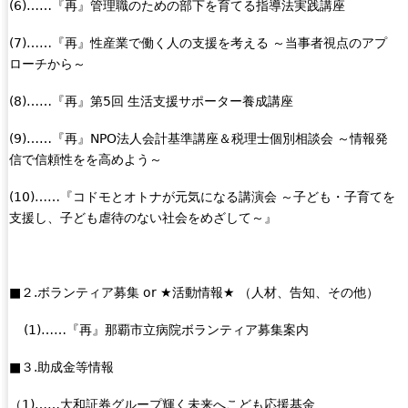
(6)……『再』管理職のための部下を育てる指導法実践講座
(7)……『再』性産業で働く人の支援を考える ～当事者視点のアプ
ローチから～
(8)……『再』第5回 生活支援サポーター養成講座
(9)……『再』NPO法人会計基準講座＆税理士個別相談会 ～情報発
信で信頼性をを高めよう～
(10)……『コドモとオトナが元気になる講演会 ～子ども・子育てを
支援し、子ども虐待のない社会をめざして～』
■２.ボランティア募集 or ★活動情報★ （人材、告知、その他）
(1)……『再』那覇市立病院ボランティア募集案内
■３.助成金等情報
（1)……大和証券グループ輝く未来へこども応援基金