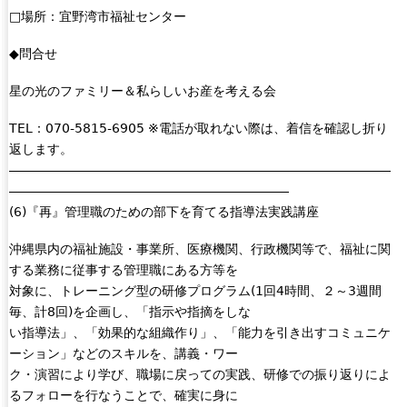
□場所：宜野湾市福祉センター
◆問合せ
星の光のファミリー＆私らしいお産を考える会
TEL：070-5815-6905 ※電話が取れない際は、着信を確認し折り
返します。
――――――――――――――――――――――――――――――
――――――――――――――――――――――
(6)『再』管理職のための部下を育てる指導法実践講座
沖縄県内の福祉施設・事業所、医療機関、行政機関等で、福祉に関
する業務に従事する管理職にある方等を
対象に、トレーニング型の研修プログラム(1回4時間、２～3週間
毎、計8回)を企画し、「指示や指摘をしな
い指導法」、「効果的な組織作り」、「能力を引き出すコミュニケ
ーション」などのスキルを、講義・ワー
ク・演習により学び、職場に戻っての実践、研修での振り返りによ
るフォローを行なうことで、確実に身に