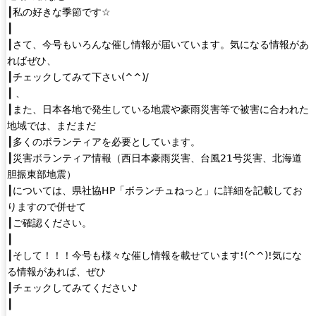
┃私の好きな季節です☆
┃
┃さて、今号もいろんな催し情報が届いています。気になる情報があ
ればぜひ、
┃チェックしてみて下さい(^^)/
┃ 、
┃また、日本各地で発生している地震や豪雨災害等で被害に合われた
地域では、まだまだ
┃多くのボランティアを必要としています。
┃災害ボランティア情報（西日本豪雨災害、台風21号災害、北海道
胆振東部地震）
┃については、県社協HP「ボランチュねっと」に詳細を記載してお
りますので併せて
┃ご確認ください。
┃
┃そして！！！今号も様々な催し情報を載せています!(^^)!気にな
る情報があれば、ぜひ
┃チェックしてみてください♪
┃