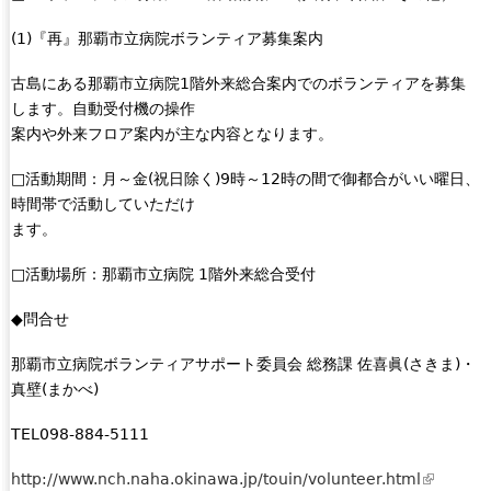
(1)『再』那覇市立病院ボランティア募集案内
古島にある那覇市立病院1階外来総合案内でのボランティアを募集
します。自動受付機の操作
案内や外来フロア案内が主な内容となります。
□活動期間：月～金(祝日除く)9時～12時の間で御都合がいい曜日、
時間帯で活動していただけ
ます。
□活動場所：那覇市立病院 1階外来総合受付
◆問合せ
那覇市立病院ボランティアサポート委員会 総務課 佐喜眞(さきま)・
真壁(まかべ)
TEL098-884-5111
http://www.nch.naha.okinawa.jp/touin/volunteer.html
(