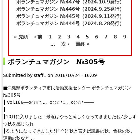
t
e
ボランチュマガジン №447号（2024.10.9発行）
e
-
ボランチュマガジン №446号（2024.9.25発行）
r
m
ボランチュマガジン №445号（2024.9.11発行）
n
a
ボランチュマガジン №444号（2024.8.28発行）
a
i
« 先頭
‹ 前
1
2
3
4
5
6
7
8
9
l
l
ペ
…
次 ›
最終 »
)
)
ー
ボランチュマガジン №305号
ジ
Submitted by
staff1
on
2018/10/24 - 16:09
■沖縄県ボランティア市民活動支援センター ボランチュマガジン
№305号
┃ Vol.186━━o○☆*:..。o○☆*:..。o○☆*━━━━
┃
┃10月に入りました！最近はやっと涼しくなってきましたね♪少しず
つ秋を感じられ
┃るようになってきました!(^^)! 秋と言えば読書の秋、食欲の秋、
運動の秋など…