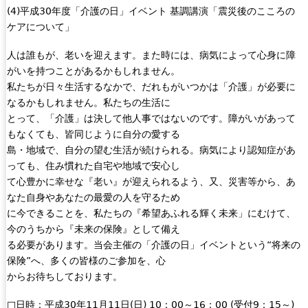
(4)平成30年度「介護の日」イベント 基調講演「震災後のこころの
ケアについて」
人は誰もが、老いを迎えます。また時には、病気によって心身に障
がいを持つことがあるかもしれません。
私たちが日々生活するなかで、だれもがいつかは「介護」が必要に
なるかもしれません。私たちの生活に
とって、「介護」は決して他人事ではないのです。障がいがあって
もなくても、皆同じように自分の愛する
島・地域で、自分の望む生活が続けられる。病気により認知症があ
っても、住み慣れた自宅や地域で安心し
て心豊かに幸せな『老い』が迎えられるよう、又、災害等から、あ
なた自身やあなたの最愛の人を守るため
に今できることを、私たちの『希望あふれる輝く未来」にむけて、
今のうちから『未来の保険』として備え
る必要があります。当会主催の「介護の日」イベントという“将来の
保険”へ、多くの皆様のご参加を、心
からお待ちしております。
□日時：平成30年11月11日(日) 10：00～16：00 (受付9：15～)