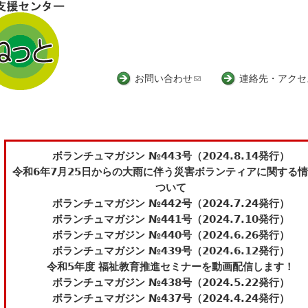
Jump to navigation
お問い合わせ
(
連絡先・アクセ
l
i
n
k
ボランチュマガジン №443号（2024.8.14発行）
s
令和6年7月25日からの大雨に伴う災害ボランティアに関する
e
ついて
n
ボランチュマガジン №442号（2024.7.24発行）
d
ボランチュマガジン №441号（2024.7.10発行）
s
ボランチュマガジン №440号（2024.6.26発行）
e
ボランチュマガジン №439号（2024.6.12発行）
-
令和5年度 福祉教育推進セミナーを動画配信します！
m
ボランチュマガジン №438号（2024.5.22発行）
a
ボランチュマガジン №437号（2024.4.24発行）
i