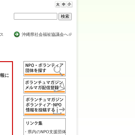
検
検
索
索
ス
沖縄県社会福祉協議会へ
(
l
フ
i
n
ォ
k
ー
i
情報に
s
ム
e
x
t
e
r
n
a
l
・県内のNPO支援団体