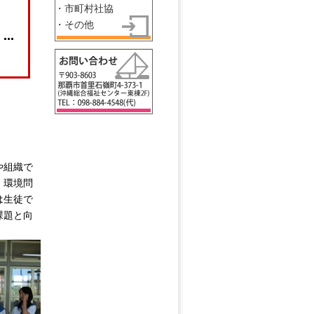
)
・市町村社協
・その他
…
や組織で
、環境問
は生徒で
課題と向