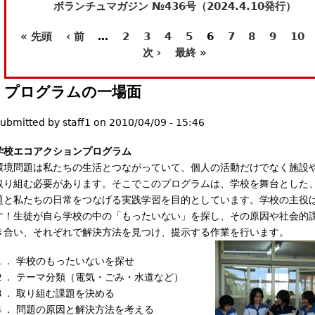
ボランチュマガジン №436号（2024.4.10発行）
l
)
« 先頭
‹ 前
…
2
3
4
5
6
7
8
9
10
ペ
次 ›
最終 »
ー
プログラムの一場面
ジ
ubmitted by
staff1
on
2010/04/09 - 15:46
学校エコアクションプログラム
環境問題は私たちの生活とつながっていて、個人の活動だけでなく施設
取り組む必要があります。そこでこのプログラムは、学校を舞台とした
題と私たちの日常をつなげる実践学習を目的としています。学校の主役
す！生徒が自ら学校の中の「もったいない」を探し、その原因や社会的
き合い、それぞれで解決方法を見つけ、提示する作業を行います。
１． 学校のもったいないを探せ
２． テーマ分類（電気・ごみ・水道など）
３． 取り組む課題を決める
４． 問題の原因と解決方法を考える