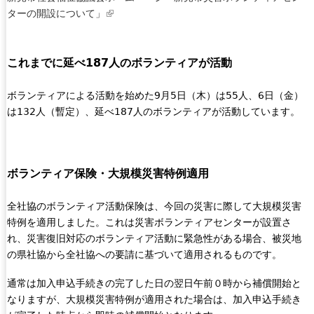
e
ターの開設について」
(
r
l
n
i
a
これまでに延べ187人のボランティアが活動
n
l
k
)
i
ボランティアによる活動を始めた9月5日（木）は55人、6日（金）
s
は132人（暫定）、延べ187人のボランティアが活動しています。
e
x
t
ボランティア保険・大規模災害特例適用
e
r
全社協のボランティア活動保険は、今回の災害に際して大規模災害
n
特例を適用しました。これは災害ボランティアセンターが設置さ
a
れ、災害復旧対応のボランティア活動に緊急性がある場合、被災地
l
の県社協から全社協への要請に基づいて適用されるものです。
)
通常は加入申込手続きの完了した日の翌日午前０時から補償開始と
なりますが、大規模災害特例が適用された場合は、加入申込手続き