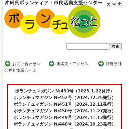
Jump to navigation
検
検
索
索
お問い合わせ
(
連絡先・アクセス
沖縄県社
会福祉協議会へ
(
l
フ
l
i
i
n
ォ
n
k
ボランチュマガジン №453号（2025.1.22発行）
ー
k
s
ボランチュマガジン №452号（2024.12.25発行）
i
e
ボランチュマガジン №451号（2024.12.11発行）
ム
s
n
ボランチュマガジン №450号（2024.11.27発行）
e
d
ボランチュマガジン №449号（2024.11.13発行）
x
s
ボランチュマガジン №448号（2024.10.23発行）