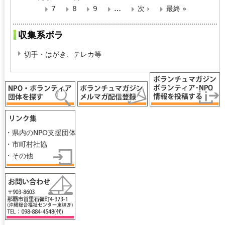
ペ
7
8
9
…
次 ›
最終 »
ー
収集系ボラ
ジ
切手・はがき、テレカ等
・県内のNPO支援団体
・市町村社協
・その他