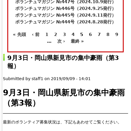
t
e
ボランチュマガジン №447号（2024.10.9発行）
e
-
ボランチュマガジン №446号（2024.9.25発行）
r
m
ボランチュマガジン №445号（2024.9.11発行）
n
a
ボランチュマガジン №444号（2024.8.28発行）
a
i
« 先頭
‹ 前
1
2
3
4
5
6
7
8
9
l
l
ペ
…
次 ›
最終 »
)
)
ー
9月3日・岡山県新見市の集中豪雨（第3
ジ
報）
Submitted by
staff1
on
2019/09/09 - 14:01
9月3日・岡山県新見市の集中豪雨
（第3報）
最新のボランティア募集状況は、下記もあわせてご覧ください。