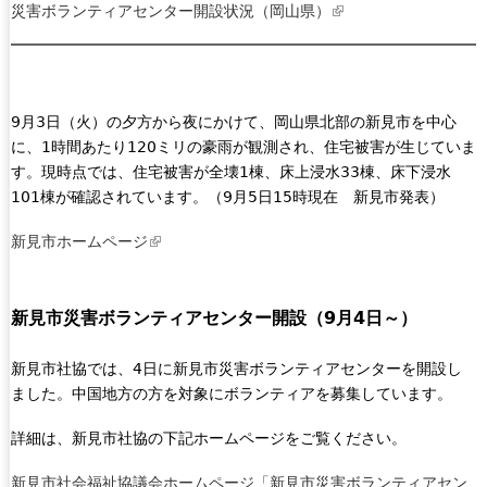
災害ボランティアセンター開設状況（岡山県）
(
l
i
n
k
9月3日（火）の夕方から夜にかけて、岡山県北部の新見市を中心
i
に、1時間あたり120ミリの豪雨が観測され、住宅被害が生じていま
s
す。現時点では、住宅被害が全壊1棟、床上浸水33棟、床下浸水
e
101棟が確認されています。（9月5日15時現在 新見市発表）
x
t
新見市ホームページ
(
e
l
r
i
n
新見市災害ボランティアセンター開設（9月4日～）
n
a
k
l
i
新見市社協では、4日に新見市災害ボランティアセンターを開設し
)
s
ました。中国地方の方を対象にボランティアを募集しています。
e
詳細は、新見市社協の下記ホームページをご覧ください。
x
t
新見市社会福祉協議会ホームページ「新見市災害ボランティアセン