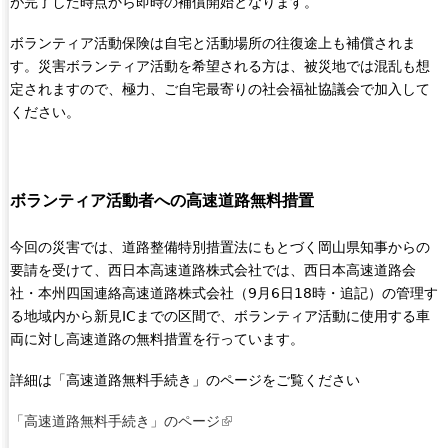
が完了した時点から即時の補償開始となります。
ボランティア活動保険は自宅と活動場所の往復途上も補償されま
す。災害ボランティア活動を希望される方は、被災地では混乱も想
定されますので、極力、ご自宅最寄りの社会福祉協議会で加入して
ください。
ボランティア活動者への高速道路無料措置
今回の災害では、道路整備特別措置法にもとづく岡山県知事からの
要請を受けて、西日本高速道路株式会社では、西日本高速道路会
社・本州四国連絡高速道路株式会社（9月6日18時・追記）の管理す
る地域内から新見ICまでの区間で、ボランティア活動に使用する車
両に対し高速道路の無料措置を行っています。
詳細は「高速道路無料手続き」のページをご覧ください
「高速道路無料手続き」のページ
(
l