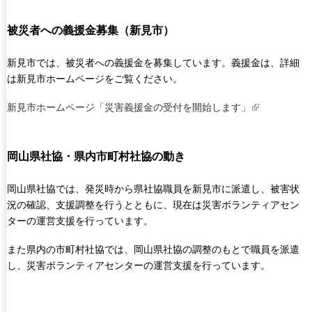
i
被災者への義援金募集（新見市）
n
k
i
新見市では、被災者への義援金を募集しています。義援金は、詳細
s
は新見市ホームページをご覧ください。
e
新見市ホームページ「災害義援金の受付を開始します」
(
x
l
t
i
e
岡山県社協・県内市町村社協の動き
n
r
k
n
i
岡山県社協では、発災時から県社協職員を新見市に派遣し、被害状
a
s
況の確認、支援調整を行うとともに、現在は災害ボランティアセン
l
e
ターの運営支援を行っています。
)
x
また県内の市町村社協では、岡山県社協の調整のもとで職員を派遣
t
し、災害ボランティアセンターの運営支援を行っています。
e
r
n