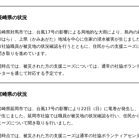
l
i
長崎県の状況
n
k
長崎県対馬市では、台風17号の影響による局地的な大雨により、島内の
i
づはら）、上県（かみあがた）地域を中心に住家の浸水被害が生じまし
s
市社協職員が被災地の状況確認を行うとともに、住民からの支援ニーズ
e
聞き取りを進めています。
x
t
現時点では、被災された方の支援ニーズについては、通常の社協ボラン
e
ンターを通じて対応する予定です。
r
n
a
宮崎県の状況
l
)
宮崎県延岡市では、台風17号の影響により22日（日）に竜巻が発生し
が生じました。延岡市社協では職員が被災地の状況確認を行い、住民か
ニーズについて聞き取りを行いました。
現時点では、被災された方の支援ニーズは通常の社協ボランティアセン