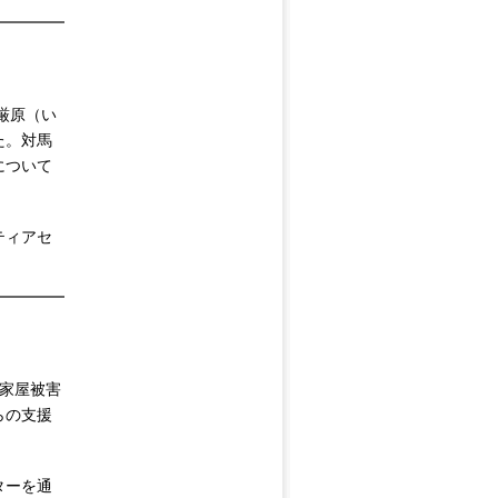
厳原（い
た。対馬
について
ティアセ
、家屋被害
らの支援
ターを通