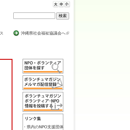
検
検
索
索
ス
沖縄県社会福祉協議会へ
(
l
フ
i
n
ォ
k
ー
i
s
ム
e
x
t
e
r
n
a
l
・県内のNPO支援団体