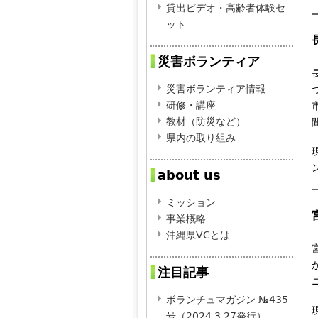
貸出ビデオ・高齢者体験セ
ット
災害ボランティア
災害ボランティア情報
研修・講座
教材（防災など）
県内の取り組み
about us
ミッション
事業概略
沖縄県VCとは
注目記事
ボランチュマガジン №435
号（2024.3.27発行）