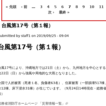
l
« 先頭
‹ 前
…
3
4
5
6
7
8
9
10
11
ペ
)
次 ›
最終 »
ー
台風第17号（第１報）
ジ
ubmitted by
staff1
on
2019/09/25 - 09:04
台風第17号（第１報）
台風17号により、沖縄地方では21日（土）から、九州地方を中心とす
は22日（日）から強風や局地的な大雨となりました。
全国で人的被害（死者１名、負傷者63名）、住家被害（一部損壊517棟
水12棟、床下浸水31棟）が生じています。（9月24日14時現在・総務
表）
総務省消防庁ホームページ 「災害情報一覧」
(