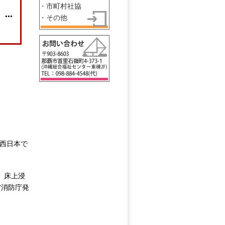
)
・市町村社協
…
・その他
る西日本で
、床上浸
省消防庁発