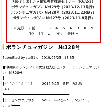
t
e
★終了しました★福祉教育推進セミナー（R6/2/3）
e
-
ボランチュマガジン №429号（2023.12.13発行）
r
m
ボランチュマガジン №428号（2023.11.22発行）
n
a
ボランチュマガジン №427号（2023.11.8発行）
a
i
« 先頭
‹ 前
…
3
4
5
6
7
8
9
l
l
ペ
10
11
…
次 ›
最終 »
)
)
ー
ボランチュマガジン №328号
ジ
Submitted by
staff1
on
2019/09/25 - 16:35
■沖縄県ボランティア市民活動支援センター ボランチュマガジ
ン №328号
┃
┃ (^^♪(^^♪(^^♪ 2019.9.25 発行 配信数
843
┗━━━━━━━━━━━━━━━━━━━━━━━━━━━━━━━━━━
┃ボラセンのつぶやき Vol.209━━o○☆*:..。o○☆*:..。
o○☆*━━━━