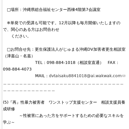
□場所：沖縄県総合福祉センター西棟4階第7会議室
※単発での受講も可能です。12月以降も毎月開催いたしますの
で、関心のある方はお問合わせ
ください。
□お問合せ先：更生保護法人がじゅまる沖縄DV加害者更生相談室
（津嘉山・名嘉）
TEL：098-884-1018（相談室直通） FAX：
098-884-4073
MAIL：
dvtaisaku8841018@ai.wakwak.com
(
＿＿＿＿＿＿＿＿＿＿＿＿＿＿＿＿＿＿＿＿＿＿＿＿＿＿＿＿＿＿
l
＿＿＿＿＿＿＿＿＿＿＿＿＿
i
n
(5)『再』性暴力被害者 ワンストップ支援センター 相談支援員養
k
成研修
s
～性被害にあった方をサポートするための必要なスキルを
e
学ぶ～
n
d