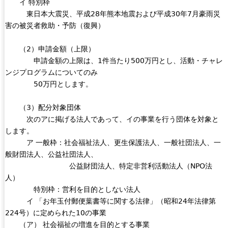
イ 特別枠
東日本大震災、平成28年熊本地震および平成30年7月豪雨災
害の被災者救助・予防（復興）
（2）申請金額（上限）
申請金額の上限は、1件当たり500万円とし、活動・チャレ
ンジプログラムについてのみ
50万円とします。
（3）配分対象団体
次のアに掲げる法人であって、イの事業を行う団体を対象と
します。
ア 一般枠：社会福祉法人、更生保護法人、一般社団法人、一
般財団法人、公益社団法人、
公益財団法人、特定非営利活動法人（NPO法
人）
特別枠：営利を目的としない法人
イ 「お年玉付郵便葉書等に関する法律」（昭和24年法律第
224号）に定められた10の事業
（ア） 社会福祉の増進を目的とする事業