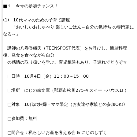
■１．今号の参加チャンス！
(1) 10代ママのための子育て講座
「おいしいおしゃべり 楽しいごはん～自分の気持ち の専門家に
なる～」
講師の八巻香織氏（TEENSPOST代表）をお呼びし、簡単料理
後、昼食を食べながら自分
の感情の取り扱いを学ぶ。育児相談もあり。子連れでどうぞ☆
□日時：10月4日（金）11：00～15：00
□場所：にじの森文庫（那覇市松川275-4 スイートハウス1F）
□対象：10代の妊婦・ママ限定（お友達や家族との参加OK!)
□参加費：無料
□問合せ：私らしいお産を考える会 & にじのしずく