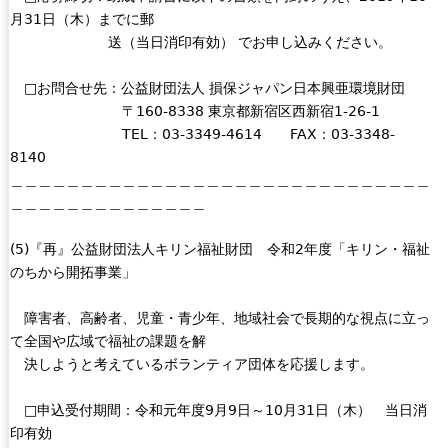
月31日（木）までに郵
送（当日消印有効） でお申し込みください。
□お問合せ先：公益財団法人 損保ジャパン日本興亜環境財団
〒160-8338 東京都新宿区西新宿1-26-1
TEL：03-3349-4614 FAX：03-3348-
8140
＿＿＿＿＿＿＿＿＿＿＿＿＿＿＿＿＿＿＿＿＿＿＿＿＿＿＿＿＿＿
＿＿＿＿＿＿＿＿＿＿＿＿＿＿
(5)『再』公益財団法人キリン福祉財団 令和2年度「キリン・福祉
のちから開拓事業」
障害者、高齢者、児童・青少年、地域社会で長期的な視点に立っ
て全国や広域で福祉の課題を解
決しようと考えているボランティア団体を応援します。
□申込受付期間：令和元年度9月9日～10月31日（木） 当日消
印有効