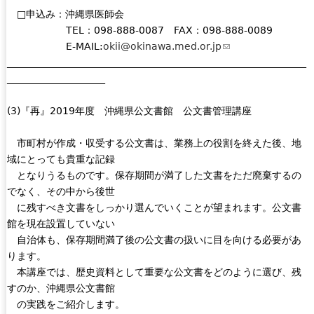
□申込み：沖縄県医師会
TEL：098-888-0087 FAX：098-888-0089
E-MAIL:
okii@okinawa.med.or.jp
(
_____________________________________________________________
l
____________________
i
n
(3)『再』2019年度 沖縄県公文書館 公文書管理講座
k
s
市町村が作成・収受する公文書は、業務上の役割を終えた後、地
e
域にとっても貴重な記録
n
となりうるものです。保存期間が満了した文書をただ廃棄するの
d
でなく、その中から後世
s
に残すべき文書をしっかり選んでいくことが望まれます。公文書
e
館を現在設置していない
-
自治体も、保存期間満了後の公文書の扱いに目を向ける必要があ
m
ります。
a
本講座では、歴史資料として重要な公文書をどのように選び、残
i
すのか、沖縄県公文書館
l
の実践をご紹介します。
)