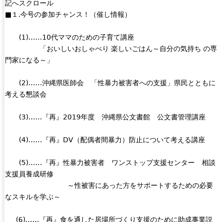
記へスクロール
■１.今号の参加チャンス！（催し情報）
(1)……10代ママのための子育て講座
「おいしいおしゃべり 楽しいごはん～自分の気持ち の専
門家になる～」
(2)……沖縄県医師会 「性暴力被害者への支援」県民とともに
考える懇談会
(3)……『再』2019年度 沖縄県公文書館 公文書管理講座
(4)……『再』DV（配偶者間暴力）防止について考える講座
(5)……『再』性暴力被害者 ワンストップ支援センター 相談
支援員養成研修
～性被害にあった方をサポートするための必要
なスキルを学ぶ～
(6)……『再』食を通した居場所づくり支援のために助成事業説