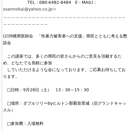
TEL：080-6482-8484 E－MAILl：
osannokai@yahoo.co.jp
(
＿＿＿＿＿＿＿＿＿＿＿＿＿＿＿＿＿＿＿＿＿＿＿＿＿＿＿＿＿＿
l
＿＿＿＿＿＿＿＿＿＿＿
i
n
(2)沖縄県医師会 「性暴力被害者への支援」県民とともに考える懇
k
談会
s
e
この講座では、多くの県民の皆さんからのご意見を頂戴するた
n
め、どなたでも気軽に参加
d
していただけるような会になっております。ご応募お待ちしてお
s
ります。
e
-
□日時：9月28日（土） 13：30～15：30
m
a
□場所：ダブルツリーbyヒルトン那覇首里城（旧グランドキャッ
i
スル）
l
)
□参加費：入場無料