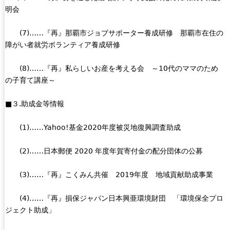
明会
(7)……『再』那覇市ジョブサポーター養成研修 那覇市在住の
障がい者就労ボランティア養成研修
(8)……『再』私らしいお産を考える会 ～10代のママのため
の子育て講座～
■３.助成金等情報
(1)……Yahoo!基金2020年度被災地復興調査助成
(2)……日本郵便 2020 年度年賀寄付金の配分団体の公募
(3)……『再』こくみん共催 2019年度 地域貢献助成事業
(4)……『再』損保ジャパン日本興亜環境財団 「環境保全プロ
ジェクト助成」