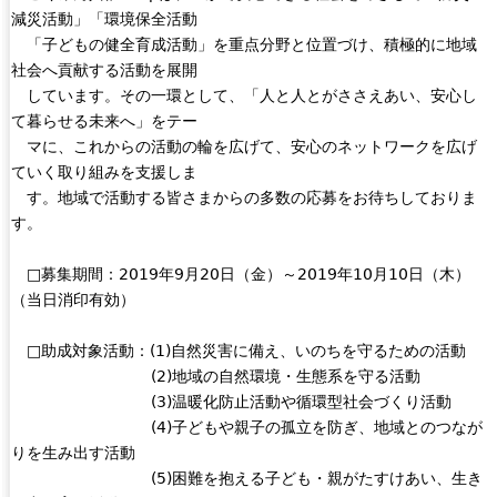
減災活動」「環境保全活動
e
「子どもの健全育成活動」を重点分野と位置づけ、積極的に地域
r
社会へ貢献する活動を展開
n
しています。その一環として、「人と人とがささえあい、安心し
a
て暮らせる未来へ」をテー
l
マに、これからの活動の輪を広げて、安心のネットワークを広げ
)
ていく取り組みを支援しま
す。地域で活動する皆さまからの多数の応募をお待ちしておりま
す。
□募集期間：2019年9月20日（金）～2019年10月10日（木）
（当日消印有効）
□助成対象活動：(1)自然災害に備え、いのちを守るための活動
(2)地域の自然環境・生態系を守る活動
(3)温暖化防止活動や循環型社会づくり活動
(4)子どもや親子の孤立を防ぎ、地域とのつなが
りを生み出す活動
(5)困難を抱える子ども・親がたすけあい、生き