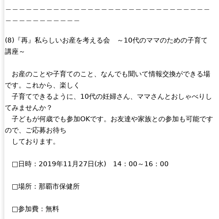
＿＿＿＿＿＿＿＿＿＿＿＿＿＿＿＿＿＿＿＿＿＿＿＿＿＿＿＿＿＿
l
i
＿＿＿＿＿＿＿＿＿＿＿
i
n
n
k
(8)『再』私らしいお産を考える会 ～10代のママのための子育て
k
s
講座～
i
e
s
n
お産のことや子育てのこと、なんでも聞いて情報交換ができる場
e
d
です。これから、楽しく
x
s
子育てできるように、10代の妊婦さん、ママさんとおしゃべりし
t
e
てみませんか？
e
-
子どもが何歳でも参加OKです。お友達や家族との参加も可能です
r
m
ので、ご応募お待ち
n
a
しております。
a
i
l
l
□日時：2019年11月27日(水) 14：00～16：00
)
)
□場所：那覇市保健所
□参加費：無料