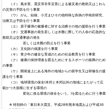
（イ） 風水害、震災等非常災害による被災者の救助又はこれら
の災害の予防を行う事業
（ウ） がん、結核、小児まひその他特殊な疾病の学術的研究、
治療又は予防を行う事業
（エ） 原子爆弾の被爆者に対する治療その他の援助を行う事業
（オ） 交通事故の発生若しくは水難に際しての人命の応急的な
救助又は交通事故の発生
若しくは水難の防止を行う事業
（カ） 文化財の保護を行う事業
（キ） 青少年の健全な育成のための社会教育を行う事業
（ク） 健康の保持増進を図るためにするスポーツの振興のため
の事業
（ケ） 開発途上にある海外の地域からの留学生又は研修生の援
護を行う事業
（コ） 地球環境の保全(本邦と本邦以外の地域にまたがって広
範かつ大規模に生ずる環境の
変化に係る環境の保全をいう。)を図るために行う事業
※ 特別枠の「東日本大震災、平成28年熊本地震および平成30