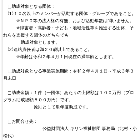
□助成対象となる団体：
(1)１０名以上のメンバーが活動する団体・グループであること。
※ＮＰＯ等の法人格の有無、および活動年数は問いません。
※障害者・高齢者・子ども・地域活性等を推進する団体、そ
れらを支援する団体のどちらでも
助成対象とします。
(2)連絡責任者は満２０歳以上であること。
※年齢は令和２年４月１日現在の満年齢とします。
□助成対象となる事業実施期間：令和２年４月１日～平成３年３
月末日
□助成金額：１件（一団体）あたりの上限額は１００万円（プロ
グラム助成総額５００万円）です。
原則として単年度助成です。
□お問合せ先：
公益財団法人 キリン福祉財団 事務局（北村・小
松代）