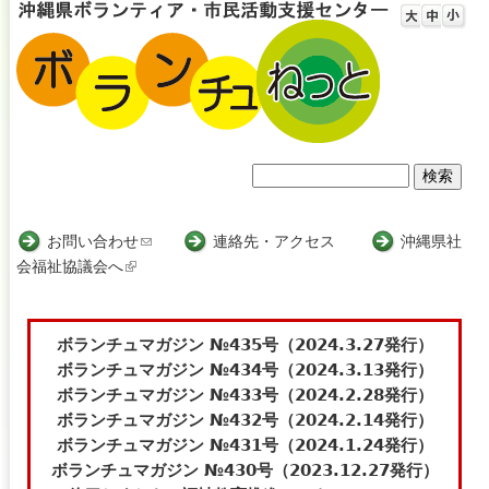
Jump to navigation
検
検
索
索
お問い合わせ
(
連絡先・アクセス
沖縄県社
会福祉協議会へ
(
l
フ
l
i
i
n
ォ
n
k
ボランチュマガジン №435号（2024.3.27発行）
ー
k
s
ボランチュマガジン №434号（2024.3.13発行）
i
e
ボランチュマガジン №433号（2024.2.28発行）
ム
s
n
ボランチュマガジン №432号（2024.2.14発行）
e
d
ボランチュマガジン №431号（2024.1.24発行）
x
s
ボランチュマガジン №430号（2023.12.27発行）