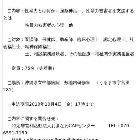
□内容：性暴力とは何か～強姦神話～、性暴力被害者を支援する
とは
性暴力被害者の心理 他
□対象：看護師、保健師、助産師、臨床心理士、認定心理士、社
会福祉士、精神保険福祉
士、相談業務経験者、その他医療・福祉関係実務担当者
□定員；75名（先着順）
□場所：沖縄県立中部病院 敷地内研修室 （うるま市字宮里
281）
□申込期限2019年10月4日（金）17時まで
□内容に関する問合せ先：
特定非営利活動法人おきなわCAPセンター TEL：070-
6591-7159