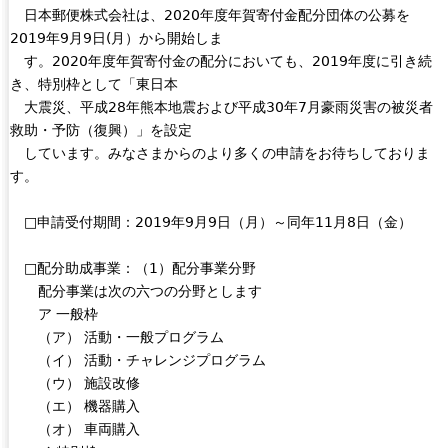
r
日本郵便株式会社は、2020年度年賀寄付金配分団体の公募を
n
s
n
2019年9月9日(月）から開始しま
d
e
a
す。2020年度年賀寄付金の配分においても、2019年度に引き続
s
x
l
き、特別枠として「東日本
e
t
)
大震災、平成28年熊本地震および平成30年7月豪雨災害の被災者
-
e
救助・予防（復興）」を設定
m
r
しています。みなさまからのより多くの申請をお待ちしておりま
a
n
す。
i
a
l
l
□申請受付期間：2019年9月9日（月）～同年11月8日（金）
)
)
□配分助成事業：（1）配分事業分野
配分事業は次の六つの分野とします
ア 一般枠
（ア） 活動・一般プログラム
（イ） 活動・チャレンジプログラム
（ウ） 施設改修
（エ） 機器購入
（オ） 車両購入