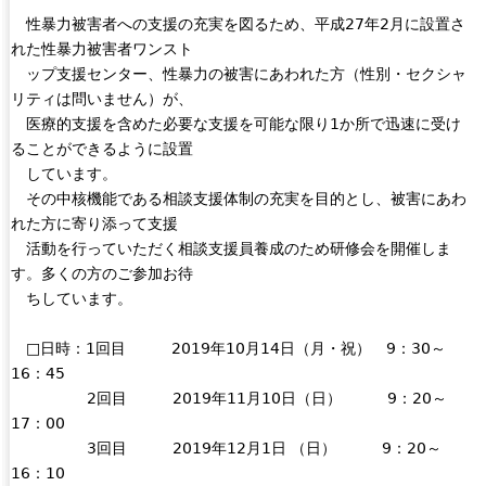
性暴力被害者への支援の充実を図るため、平成27年2月に設置さ
s
れた性暴力被害者ワンスト
e
ップ支援センター、性暴力の被害にあわれた方（性別・セクシャ
-
リティは問いません）が、
m
医療的支援を含めた必要な支援を可能な限り1か所で迅速に受け
a
ることができるように設置
i
しています。
l
その中核機能である相談支援体制の充実を目的とし、被害にあわ
)
れた方に寄り添って支援
活動を行っていただく相談支援員養成のため研修会を開催しま
す。多くの方のご参加お待
ちしています。
□日時：1回目 2019年10月14日（月・祝） 9：30～
16：45
2回目 2019年11月10日（日） 9：20～
17：00
3回目 2019年12月1日 （日） 9：20～
16：10