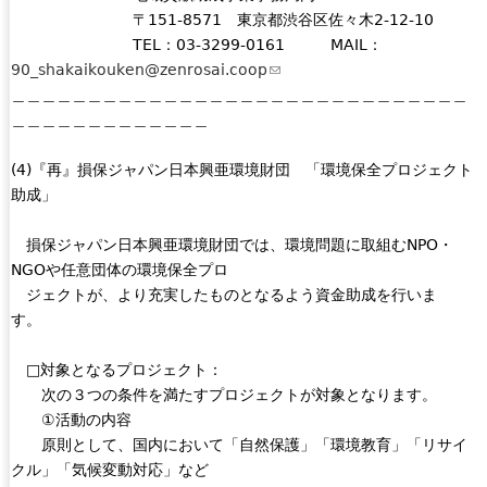
〒151-8571 東京都渋谷区佐々木2-12-10
TEL：03-3299-0161 MAIL：
90_shakaikouken@zenrosai.coop
(
＿＿＿＿＿＿＿＿＿＿＿＿＿＿＿＿＿＿＿＿＿＿＿＿＿＿＿＿＿＿
l
＿＿＿＿＿＿＿＿＿＿＿＿＿
i
n
(4)『再』損保ジャパン日本興亜環境財団 「環境保全プロジェクト
k
助成」
s
e
損保ジャパン日本興亜環境財団では、環境問題に取組むNPO・
n
NGOや任意団体の環境保全プロ
d
ジェクトが、より充実したものとなるよう資金助成を行いま
s
す。
e
-
□対象となるプロジェクト：
m
次の３つの条件を満たすプロジェクトが対象となります。
a
①活動の内容
i
原則として、国内において「自然保護」「環境教育」「リサイ
l
クル」「気候変動対応」など
)