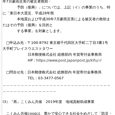
年7月豪雨災害の被災者救助・
予防（復興）」については、上記（イ）の事業のうち、特
に「東日本大震災、平成28年熊
本地震および平成30年7月豪雨災害による被災者の救助ま
たはその予防（復興）を目的と
する事業」を対象とします。
□申込み先：〒100-8792 東京都千代田区大手町二丁目3番1号
大手町プレイスウエストタワー
日本郵便株式会社 総務部内 年賀寄付金事務局
HP：
https://www.post.japanpost.jp/kifu/
(
l
□問合せ先：日本郵便株式会社 総務部内 年賀寄付金事務局
i
TEL：03-3477-0567
n
＿＿＿＿＿＿＿＿＿＿＿＿＿＿＿＿＿＿＿＿＿＿＿＿＿＿＿＿＿＿
k
＿＿＿＿＿＿＿＿＿＿＿＿＿＿＿
i
s
(3）『再』こくみん共催 2019年度 地域貢献助成事業
e
x
こくみん共催coopは、豊かで安心できる社会をめざして「防災・
t