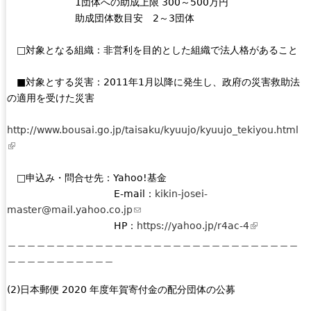
1団体への助成上限 300～500万円
助成団体数目安 2～3団体
□対象となる組織：非営利を目的とした組織で法人格があること
■対象とする災害：2011年1月以降に発生し、政府の災害救助法
の適用を受けた災害
http://www.bousai.go.jp/taisaku/kyuujo/kyuujo_tekiyou.html
(
l
i
□申込み・問合せ先：Yahoo!基金
n
E-mail：
kikin-josei-
k
master@mail.yahoo.co.jp
(
i
HP：
l
https://yahoo.jp/r4ac-4
(
s
＿＿＿＿＿＿＿＿＿＿＿＿＿＿＿＿＿＿＿＿＿＿＿＿＿＿＿＿＿＿
i
l
e
＿＿＿＿＿＿＿＿＿＿＿
n
i
x
k
n
t
(2)日本郵便 2020 年度年賀寄付金の配分団体の公募
s
k
e
e
i