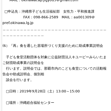
MAIL：okinawacap.jigyou5＠gmail.com
□申込先：沖縄県子ども生活福祉部 女性力・平和推進課
FAX：098-866-2589 MAIL：aa001309＠
pref.okinawa.lg.jp
＿＿＿＿＿＿＿＿＿＿＿＿＿＿＿＿＿＿＿＿＿＿＿＿＿＿＿＿＿＿
＿＿＿＿＿＿＿＿＿＿＿＿
(6）『再』食を通した居場所づくり支援のために助成事業説明会
子ども食堂活動団体を対象に公益財団法人キユーピーみらいたま
ご財団助成事業の説明会を
行います。説明会では、那覇市内のこども食堂についての活動報
告会や助成説明会、個別相
談会を行います。
□日時：2019年9月28日（土）13:00～15:00
□場所：沖縄総合福祉センター