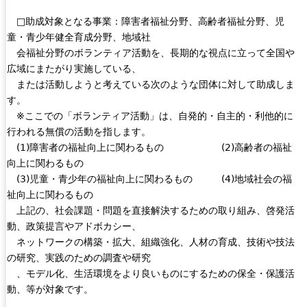
□助成対象となる事業：障害者福祉分野、高齢者福祉分野、児
童・青少年健全育成分野、地域社
会福祉分野のボランティア活動を、長期的な視点に立って全国や
広域にまたがり実施している、
または活動しようと考えている次のような団体に対して助成しま
す。
※ここでの「ボランティア活動」は、自発的・自主的・利他的に
行われる無償の活動を指します。
(1)障害者の福祉向上に関わるもの (2)高齢者の福祉
向上に関わるもの
(3)児童・青少年の福祉向上に関わるもの (4)地域社会の福
祉向上に関わるもの
上記の、社会課題・問題を直接解決するための取り組み、啓発活
動、政策提言やアドボカシー、
ネットワークの構築・拡大、組織強化、人材の育成、技術や技法
の研究、実践のための調査や研究
、モデル化、生活環境をより良いものにするための保全・保護活
動、等が対象です。