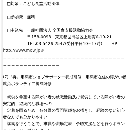
□対象：こども食堂活動団体
□参加費：無料
□申込先：一般社団法人 全国食支援活動協力会
〒158-0098 東京都世田谷区上用賀6-19-21
TEL.03-5426-2547(受付平日10~17時) HP.
http://www.mow.jp
(
＿＿＿＿＿＿＿＿＿＿＿＿＿＿＿＿＿＿＿＿＿＿＿＿＿＿＿＿＿＿
l
＿＿＿＿＿＿＿＿＿＿＿＿＿＿
i
n
(7)『再』那覇市ジョブサポーター養成研修 那覇市在住の障がい者
k
就労ボランティア養成研修
i
s
就労を希望する障がい者の就職活動及び就労している障がい者の
e
安定的、継続的な職場への
x
定着を図るため、各分野の専門講師をお招きし、経験のない初心
t
者な方でも分かりやすい
e
講義を行うことで、求職や職場定着、余暇支援などを行うボラン
r