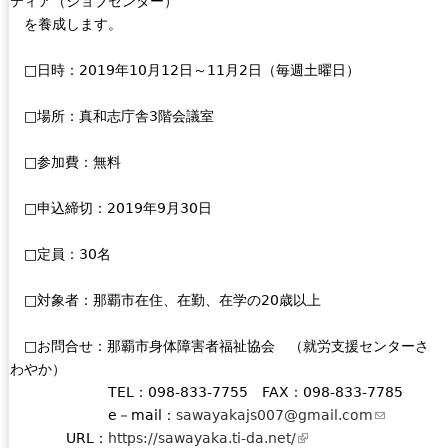
ティア（ジョブセンター）
n
を養成します。
a
l
□日時：2019年10月12日～11月2日（毎週土曜日）
)
□場所：真和志庁舎3階会議室
□参加費：無料
□申込締切：2019年9月30日
□定員：30名
□対象者：那覇市在住、在勤、在学の20歳以上
□お問合せ：那覇市身体障害者福祉協会 （就労支援センターさ
わやか）
TEL：098-833-7755 FAX：098-833-7785
e－mail：
sawayakajs007@gmail.com
(
URL：
https://sawayaka.ti-da.net/
(
l