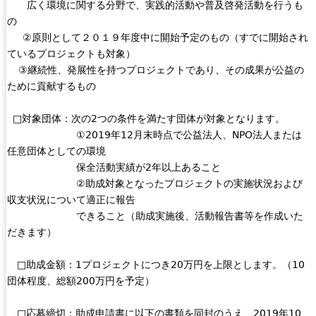
広く環境に関する分野で、実践的活動や普及啓発活動を行うも
の
②原則として２０１９年度中に開始予定のもの（すでに開始され
ているプロジェクトも対象）
③継続性、発展性を持つプロジェクトであり、その成果が公益の
ために貢献するもの
□対象団体：次の2つの条件を満たす団体が対象となります。
①2019年12月末時点で公益法人、NPO法人または
任意団体としての環境
保全活動実績が2年以上あること
②助成対象となったプロジェクトの実施状況および
収支状況について適正に報告
できること（助成実施後、活動報告書等を作成いた
だきます）
□助成金額：1プロジェクトにつき20万円を上限とします。（10
団体程度、総額200万円を予定）
□応募締切：助成申請書に以下の書類を同封のうえ、2019年10