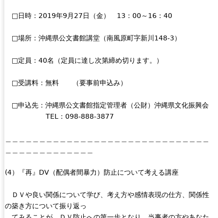
□日時：2019年9月27日（金） 13：00～16：40
□場所：沖縄県公文書館講堂（南風原町字新川148-3）
□定員：40名（定員に達し次第締め切ります。）
□受講料：無料 （要事前申込み）
□申込先：沖縄県公文書館指定管理者（公財）沖縄県文化振興会
TEL：098-888-3877
＿＿＿＿＿＿＿＿＿＿＿＿＿＿＿＿＿＿＿＿＿＿＿＿＿＿＿＿＿＿
＿＿＿＿＿＿＿＿＿＿＿＿＿
(4）『再』DV（配偶者間暴力）防止について考える講座
ＤＶや良い関係について学び、考え方や感情表現の仕方、関係性
の築き方について振り返っ
てみることが、ＤＶ防止への第一歩となり、当事者の方やあなた