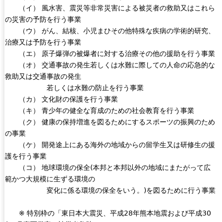
（イ） 風水害、震災等非常災害による被災者の救助又はこれら
の災害の予防を行う事業
（ウ） がん、結核、小児まひその他特殊な疾病の学術的研究、
治療又は予防を行う事業
（エ） 原子爆弾の被爆者に対する治療その他の援助を行う事業
（オ） 交通事故の発生若しくは水難に際しての人命の応急的な
救助又は交通事故の発生
若しくは水難の防止を行う事業
（カ） 文化財の保護を行う事業
（キ） 青少年の健全な育成のための社会教育を行う事業
（ク） 健康の保持増進を図るためにするスポーツの振興のため
の事業
（ケ） 開発途上にある海外の地域からの留学生又は研修生の援
護を行う事業
（コ） 地球環境の保全(本邦と本邦以外の地域にまたがって広
範かつ大規模に生ずる環境の
変化に係る環境の保全をいう。)を図るために行う事業
※ 特別枠の「東日本大震災、平成28年熊本地震および平成30