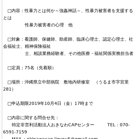
□内容：性暴力とは何か～強姦神話～、性暴力被害者を支援する
とは
性暴力被害者の心理 他
□対象：看護師、保健師、助産師、臨床心理士、認定心理士、社
会福祉士、精神保険福祉
士、相談業務経験者、その他医療・福祉関係実務担当者
□定員；75名（先着順）
□場所：沖縄県立中部病院 敷地内研修室 （うるま市字宮里
281）
□申込期限2019年10月4日（金）17時まで
□内容に関する問合せ先：
特定非営利活動法人おきなわCAPセンター TEL：070-
6591-7159