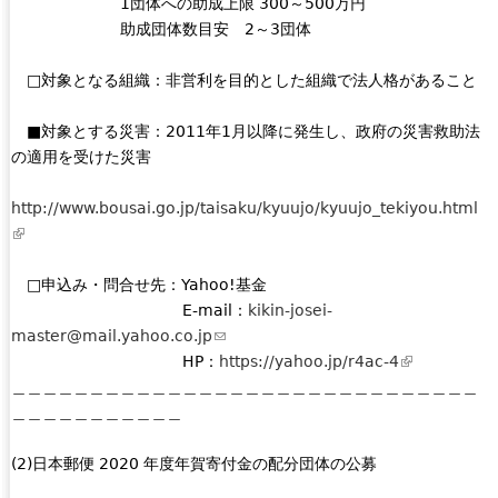
1団体への助成上限 300～500万円
助成団体数目安 2～3団体
□対象となる組織：非営利を目的とした組織で法人格があること
■対象とする災害：2011年1月以降に発生し、政府の災害救助法
の適用を受けた災害
http://www.bousai.go.jp/taisaku/kyuujo/kyuujo_tekiyou.html
(
l
i
□申込み・問合せ先：Yahoo!基金
n
E-mail：
kikin-josei-
k
master@mail.yahoo.co.jp
(
i
HP：
l
https://yahoo.jp/r4ac-4
(
s
＿＿＿＿＿＿＿＿＿＿＿＿＿＿＿＿＿＿＿＿＿＿＿＿＿＿＿＿＿＿
i
l
e
＿＿＿＿＿＿＿＿＿＿＿
n
i
x
k
n
t
(2)日本郵便 2020 年度年賀寄付金の配分団体の公募
s
k
e
e
i