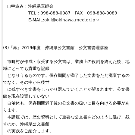
□申込み：沖縄県医師会
TEL：098-888-0087 FAX：098-888-0089
E-MAIL:
okii@okinawa.med.or.jp
(
_____________________________________________________________
l
____________________
i
n
(3)『再』2019年度 沖縄県公文書館 公文書管理講座
k
s
市町村が作成・収受する公文書は、業務上の役割を終えた後、地
e
域にとっても貴重な記録
n
となりうるものです。保存期間が満了した文書をただ廃棄するの
d
でなく、その中から後世
s
に残すべき文書をしっかり選んでいくことが望まれます。公文書
e
館を現在設置していない
-
自治体も、保存期間満了後の公文書の扱いに目を向ける必要があ
m
ります。
a
本講座では、歴史資料として重要な公文書をどのように選び、残
i
すのか、沖縄県公文書館
l
の実践をご紹介します。
)