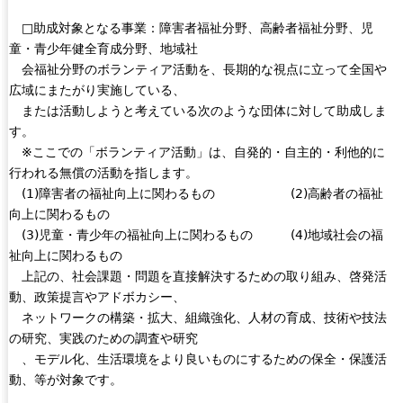
□助成対象となる事業：障害者福祉分野、高齢者福祉分野、児
童・青少年健全育成分野、地域社
会福祉分野のボランティア活動を、長期的な視点に立って全国や
広域にまたがり実施している、
または活動しようと考えている次のような団体に対して助成しま
す。
※ここでの「ボランティア活動」は、自発的・自主的・利他的に
行われる無償の活動を指します。
(1)障害者の福祉向上に関わるもの (2)高齢者の福祉
向上に関わるもの
(3)児童・青少年の福祉向上に関わるもの (4)地域社会の福
祉向上に関わるもの
上記の、社会課題・問題を直接解決するための取り組み、啓発活
動、政策提言やアドボカシー、
ネットワークの構築・拡大、組織強化、人材の育成、技術や技法
の研究、実践のための調査や研究
、モデル化、生活環境をより良いものにするための保全・保護活
動、等が対象です。