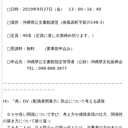
□日時：2019年9月27日（金） 13：00～16：40
□場所：沖縄県公文書館講堂（南風原町字新川148-3）
□定員：40名（定員に達し次第締め切ります。）
□受講料：無料 （要事前申込み）
□申込先：沖縄県公文書館指定管理者（公財）沖縄県文化振興会
TEL：098-888-3877
＿＿＿＿＿＿＿＿＿＿＿＿＿＿＿＿＿＿＿＿＿＿＿＿＿＿＿＿＿＿
＿＿＿＿＿＿＿＿＿＿＿＿＿
(4）『再』DV（配偶者間暴力）防止について考える講座
ＤＶや良い関係について学び、考え方や感情表現の仕方、関係性
の築き方について振り返っ
てみることが、ＤＶ防止への第一歩となり、当事者の方やあなた