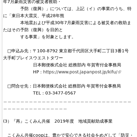
年7月豪雨災害の被災者救助・
予防（復興）」については、上記（イ）の事業のうち、特
に「東日本大震災、平成28年熊
本地震および平成30年7月豪雨災害による被災者の救助ま
たはその予防（復興）を目的と
する事業」を対象とします。
□申込み先：〒100-8792 東京都千代田区大手町二丁目3番1号
大手町プレイスウエストタワー
日本郵便株式会社 総務部内 年賀寄付金事務局
HP：
https://www.post.japanpost.jp/kifu/
(
l
□問合せ先：日本郵便株式会社 総務部内 年賀寄付金事務局
i
TEL：03-3477-0567
n
＿＿＿＿＿＿＿＿＿＿＿＿＿＿＿＿＿＿＿＿＿＿＿＿＿＿＿＿＿＿
k
＿＿＿＿＿＿＿＿＿＿＿＿＿＿＿
i
s
(3）『再』こくみん共催 2019年度 地域貢献助成事業
e
x
こくみん共催coopは、豊かで安心できる社会をめざして「防災・
t