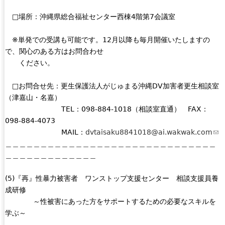
□場所：沖縄県総合福祉センター西棟4階第7会議室
※単発での受講も可能です。12月以降も毎月開催いたしますの
で、関心のある方はお問合わせ
ください。
□お問合せ先：更生保護法人がじゅまる沖縄DV加害者更生相談室
（津嘉山・名嘉）
TEL：098-884-1018（相談室直通） FAX：
098-884-4073
MAIL：
dvtaisaku8841018@ai.wakwak.com
(
＿＿＿＿＿＿＿＿＿＿＿＿＿＿＿＿＿＿＿＿＿＿＿＿＿＿＿＿＿＿
l
＿＿＿＿＿＿＿＿＿＿＿＿＿
i
n
(5)『再』性暴力被害者 ワンストップ支援センター 相談支援員養
k
成研修
s
～性被害にあった方をサポートするための必要なスキルを
e
学ぶ～
n
d