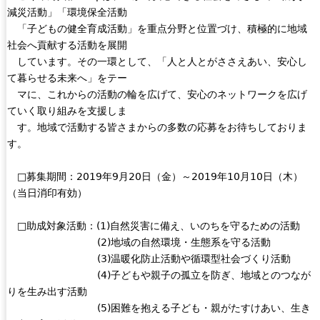
減災活動」「環境保全活動
e
「子どもの健全育成活動」を重点分野と位置づけ、積極的に地域
r
社会へ貢献する活動を展開
n
しています。その一環として、「人と人とがささえあい、安心し
a
て暮らせる未来へ」をテー
l
マに、これからの活動の輪を広げて、安心のネットワークを広げ
)
ていく取り組みを支援しま
す。地域で活動する皆さまからの多数の応募をお待ちしておりま
す。
□募集期間：2019年9月20日（金）～2019年10月10日（木）
（当日消印有効）
□助成対象活動：(1)自然災害に備え、いのちを守るための活動
(2)地域の自然環境・生態系を守る活動
(3)温暖化防止活動や循環型社会づくり活動
(4)子どもや親子の孤立を防ぎ、地域とのつなが
りを生み出す活動
(5)困難を抱える子ども・親がたすけあい、生き