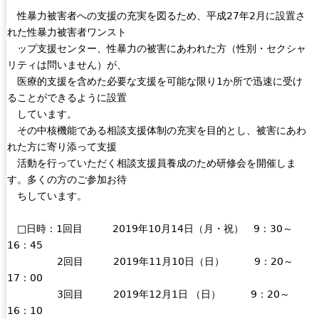
性暴力被害者への支援の充実を図るため、平成27年2月に設置さ
s
れた性暴力被害者ワンスト
e
ップ支援センター、性暴力の被害にあわれた方（性別・セクシャ
-
リティは問いません）が、
m
医療的支援を含めた必要な支援を可能な限り1か所で迅速に受け
a
ることができるように設置
i
しています。
l
その中核機能である相談支援体制の充実を目的とし、被害にあわ
)
れた方に寄り添って支援
活動を行っていただく相談支援員養成のため研修会を開催しま
す。多くの方のご参加お待
ちしています。
□日時：1回目 2019年10月14日（月・祝） 9：30～
16：45
2回目 2019年11月10日（日） 9：20～
17：00
3回目 2019年12月1日 （日） 9：20～
16：10