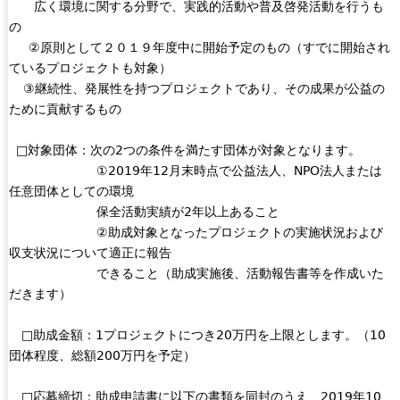
広く環境に関する分野で、実践的活動や普及啓発活動を行うも
の
②原則として２０１９年度中に開始予定のもの（すでに開始され
ているプロジェクトも対象）
③継続性、発展性を持つプロジェクトであり、その成果が公益の
ために貢献するもの
□対象団体：次の2つの条件を満たす団体が対象となります。
①2019年12月末時点で公益法人、NPO法人または
任意団体としての環境
保全活動実績が2年以上あること
②助成対象となったプロジェクトの実施状況および
収支状況について適正に報告
できること（助成実施後、活動報告書等を作成いた
だきます）
□助成金額：1プロジェクトにつき20万円を上限とします。（10
団体程度、総額200万円を予定）
□応募締切：助成申請書に以下の書類を同封のうえ、2019年10