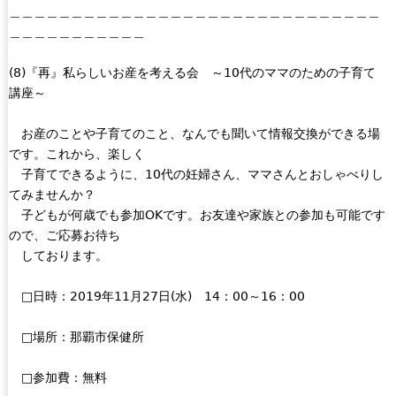
＿＿＿＿＿＿＿＿＿＿＿＿＿＿＿＿＿＿＿＿＿＿＿＿＿＿＿＿＿＿
l
i
＿＿＿＿＿＿＿＿＿＿＿
i
n
n
k
(8)『再』私らしいお産を考える会 ～10代のママのための子育て
k
s
講座～
i
e
s
n
お産のことや子育てのこと、なんでも聞いて情報交換ができる場
e
d
です。これから、楽しく
x
s
子育てできるように、10代の妊婦さん、ママさんとおしゃべりし
t
e
てみませんか？
e
-
子どもが何歳でも参加OKです。お友達や家族との参加も可能です
r
m
ので、ご応募お待ち
n
a
しております。
a
i
l
l
□日時：2019年11月27日(水) 14：00～16：00
)
)
□場所：那覇市保健所
□参加費：無料