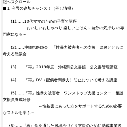
記へスクロール
■１.今号の参加チャンス！（催し情報）
(1)……10代ママのための子育て講座
「おいしいおしゃべり 楽しいごはん～自分の気持ち の専
門家になる～」
(2)……沖縄県医師会 「性暴力被害者への支援」県民とともに
考える懇談会
(3)……『再』2019年度 沖縄県公文書館 公文書管理講座
(4)……『再』DV（配偶者間暴力）防止について考える講座
(5)……『再』性暴力被害者 ワンストップ支援センター 相談
支援員養成研修
～性被害にあった方をサポートするための必要
なスキルを学ぶ～
(6)……『再』食を通した居場所づくり支援のために助成事業説