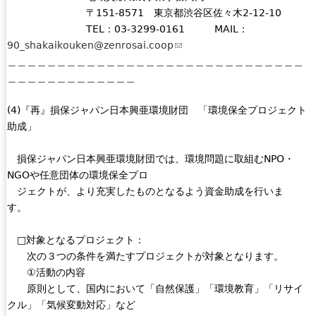
〒151-8571 東京都渋谷区佐々木2-12-10
TEL：03-3299-0161 MAIL：
90_shakaikouken@zenrosai.coop
(
＿＿＿＿＿＿＿＿＿＿＿＿＿＿＿＿＿＿＿＿＿＿＿＿＿＿＿＿＿＿
l
＿＿＿＿＿＿＿＿＿＿＿＿＿
i
n
(4)『再』損保ジャパン日本興亜環境財団 「環境保全プロジェクト
k
助成」
s
e
損保ジャパン日本興亜環境財団では、環境問題に取組むNPO・
n
NGOや任意団体の環境保全プロ
d
ジェクトが、より充実したものとなるよう資金助成を行いま
s
す。
e
-
□対象となるプロジェクト：
m
次の３つの条件を満たすプロジェクトが対象となります。
a
①活動の内容
i
原則として、国内において「自然保護」「環境教育」「リサイ
l
クル」「気候変動対応」など
)