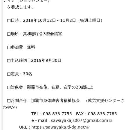
ティア（ジョブセンター）
n
を養成します。
a
l
□日時：2019年10月12日～11月2日（毎週土曜日）
)
□場所：真和志庁舎3階会議室
□参加費：無料
□申込締切：2019年9月30日
□定員：30名
□対象者：那覇市在住、在勤、在学の20歳以上
□お問合せ：那覇市身体障害者福祉協会 （就労支援センターさ
わやか）
TEL：098-833-7755 FAX：098-833-7785
e－mail：
sawayakajs007@gmail.com
(
URL：
https://sawayaka.ti-da.net/
(
l