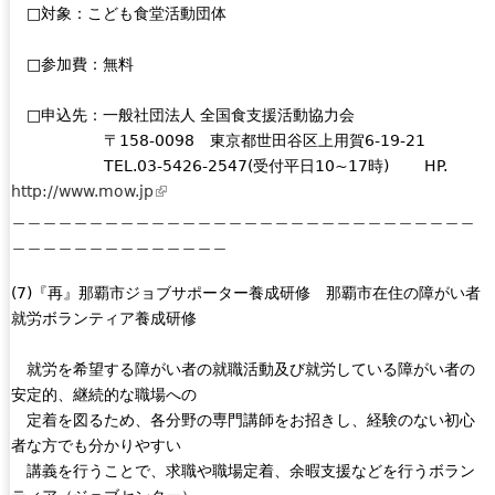
□対象：こども食堂活動団体
□参加費：無料
□申込先：一般社団法人 全国食支援活動協力会
〒158-0098 東京都世田谷区上用賀6-19-21
TEL.03-5426-2547(受付平日10~17時) HP.
http://www.mow.jp
(
＿＿＿＿＿＿＿＿＿＿＿＿＿＿＿＿＿＿＿＿＿＿＿＿＿＿＿＿＿＿
l
＿＿＿＿＿＿＿＿＿＿＿＿＿＿
i
n
(7)『再』那覇市ジョブサポーター養成研修 那覇市在住の障がい者
k
就労ボランティア養成研修
i
s
就労を希望する障がい者の就職活動及び就労している障がい者の
e
安定的、継続的な職場への
x
定着を図るため、各分野の専門講師をお招きし、経験のない初心
t
者な方でも分かりやすい
e
講義を行うことで、求職や職場定着、余暇支援などを行うボラン
r