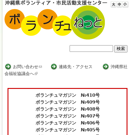
Jump to navigation
検
検
索
索
お問い合わせ
(
連絡先・アクセス
沖縄県社
会福祉協議会へ
(
l
フ
l
i
i
n
ォ
n
k
ボランチュマガジン №410号
ー
k
s
ボランチュマガジン №409号
i
e
ボランチュマガジン №408号
ム
s
n
ボランチュマガジン №407号
e
d
ボランチュマガジン №406号
x
s
ボランチュマガジン №405号