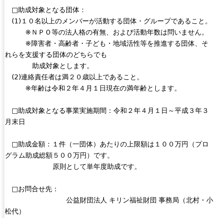
□助成対象となる団体：
(1)１０名以上のメンバーが活動する団体・グループであること。
※ＮＰＯ等の法人格の有無、および活動年数は問いません。
※障害者・高齢者・子ども・地域活性等を推進する団体、そ
れらを支援する団体のどちらでも
助成対象とします。
(2)連絡責任者は満２０歳以上であること。
※年齢は令和２年４月１日現在の満年齢とします。
□助成対象となる事業実施期間：令和２年４月１日～平成３年３
月末日
□助成金額：１件（一団体）あたりの上限額は１００万円（プロ
グラム助成総額５００万円）です。
原則として単年度助成です。
□お問合せ先：
公益財団法人 キリン福祉財団 事務局（北村・小
松代）