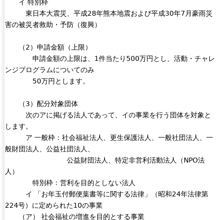
イ 特別枠
東日本大震災、平成28年熊本地震および平成30年7月豪雨災
害の被災者救助・予防（復興）
（2）申請金額（上限）
申請金額の上限は、1件当たり500万円とし、活動・チャレ
ンジプログラムについてのみ
50万円とします。
（3）配分対象団体
次のアに掲げる法人であって、イの事業を行う団体を対象と
します。
ア 一般枠：社会福祉法人、更生保護法人、一般社団法人、一
般財団法人、公益社団法人、
公益財団法人、特定非営利活動法人（NPO法
人）
特別枠：営利を目的としない法人
イ 「お年玉付郵便葉書等に関する法律」（昭和24年法律第
224号）に定められた10の事業
（ア） 社会福祉の増進を目的とする事業