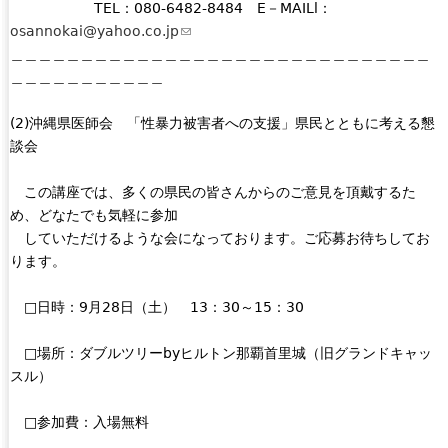
TEL：080-6482-8484 E－MAILl：
osannokai@yahoo.co.jp
(
＿＿＿＿＿＿＿＿＿＿＿＿＿＿＿＿＿＿＿＿＿＿＿＿＿＿＿＿＿＿
l
＿＿＿＿＿＿＿＿＿＿＿
i
n
(2)沖縄県医師会 「性暴力被害者への支援」県民とともに考える懇
k
談会
s
e
この講座では、多くの県民の皆さんからのご意見を頂戴するた
n
め、どなたでも気軽に参加
d
していただけるような会になっております。ご応募お待ちしてお
s
ります。
e
-
□日時：9月28日（土） 13：30～15：30
m
a
□場所：ダブルツリーbyヒルトン那覇首里城（旧グランドキャッ
i
スル）
l
)
□参加費：入場無料