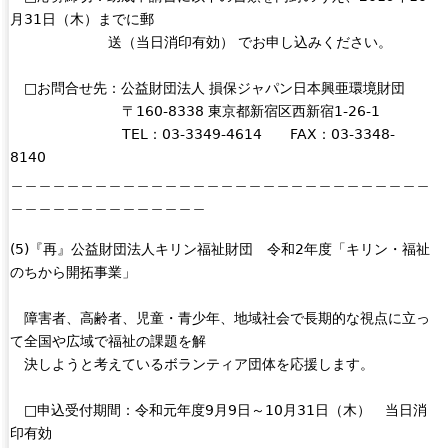
月31日（木）までに郵
送（当日消印有効） でお申し込みください。
□お問合せ先：公益財団法人 損保ジャパン日本興亜環境財団
〒160-8338 東京都新宿区西新宿1-26-1
TEL：03-3349-4614 FAX：03-3348-
8140
＿＿＿＿＿＿＿＿＿＿＿＿＿＿＿＿＿＿＿＿＿＿＿＿＿＿＿＿＿＿
＿＿＿＿＿＿＿＿＿＿＿＿＿＿
(5)『再』公益財団法人キリン福祉財団 令和2年度「キリン・福祉
のちから開拓事業」
障害者、高齢者、児童・青少年、地域社会で長期的な視点に立っ
て全国や広域で福祉の課題を解
決しようと考えているボランティア団体を応援します。
□申込受付期間：令和元年度9月9日～10月31日（木） 当日消
印有効