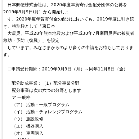
r
日本郵便株式会社は、2020年度年賀寄付金配分団体の公募を
n
s
n
2019年9月9日(月）から開始しま
d
e
a
す。2020年度年賀寄付金の配分においても、2019年度に引き続
s
x
l
き、特別枠として「東日本
e
t
)
大震災、平成28年熊本地震および平成30年7月豪雨災害の被災者
-
e
救助・予防（復興）」を設定
m
r
しています。みなさまからのより多くの申請をお待ちしておりま
a
n
す。
i
a
l
l
□申請受付期間：2019年9月9日（月）～同年11月8日（金）
)
)
□配分助成事業：（1）配分事業分野
配分事業は次の六つの分野とします
ア 一般枠
（ア） 活動・一般プログラム
（イ） 活動・チャレンジプログラム
（ウ） 施設改修
（エ） 機器購入
（オ） 車両購入