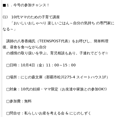
■１．今号の参加チャンス！
(1) 10代ママのための子育て講座
「おいしいおしゃべり 楽しいごはん～自分の気持ち の専門家に
なる～」
講師の八巻香織氏（TEENSPOST代表）をお呼びし、簡単料理
後、昼食を食べながら自分
の感情の取り扱いを学ぶ。育児相談もあり。子連れでどうぞ☆
□日時：10月4日（金）11：00～15：00
□場所：にじの森文庫（那覇市松川275-4 スイートハウス1F）
□対象：10代の妊婦・ママ限定（お友達や家族との参加OK!)
□参加費：無料
□問合せ：私らしいお産を考える会 & にじのしずく