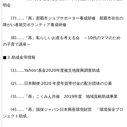
明会
(7)……『再』那覇市ジョブサポーター養成研修 那覇市在住の
障がい者就労ボランティア養成研修
(8)……『再』私らしいお産を考える会 ～10代のママのため
の子育て講座～
■３.助成金等情報
(1)……Yahoo!基金2020年度被災地復興調査助成
(2)……日本郵便 2020 年度年賀寄付金の配分団体の公募
(3)……『再』こくみん共催 2019年度 地域貢献助成事業
(4)……『再』損保ジャパン日本興亜環境財団 「環境保全プロ
ジェクト助成」