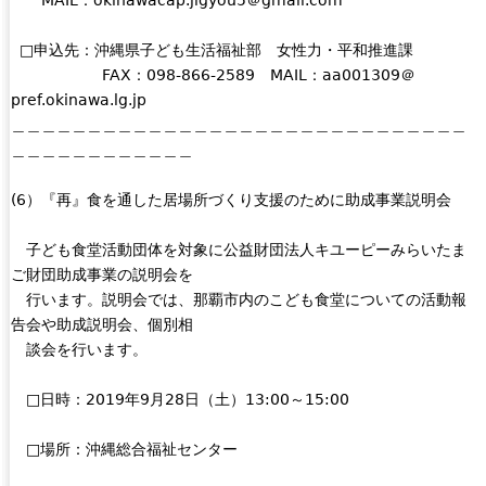
MAIL：okinawacap.jigyou5＠gmail.com
□申込先：沖縄県子ども生活福祉部 女性力・平和推進課
FAX：098-866-2589 MAIL：aa001309＠
pref.okinawa.lg.jp
＿＿＿＿＿＿＿＿＿＿＿＿＿＿＿＿＿＿＿＿＿＿＿＿＿＿＿＿＿＿
＿＿＿＿＿＿＿＿＿＿＿＿
(6）『再』食を通した居場所づくり支援のために助成事業説明会
子ども食堂活動団体を対象に公益財団法人キユーピーみらいたま
ご財団助成事業の説明会を
行います。説明会では、那覇市内のこども食堂についての活動報
告会や助成説明会、個別相
談会を行います。
□日時：2019年9月28日（土）13:00～15:00
□場所：沖縄総合福祉センター