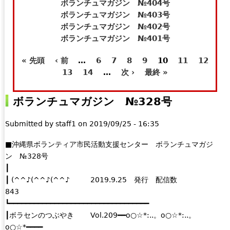
t
e
ボランチュマガジン №404号
e
-
ボランチュマガジン №403号
r
m
ボランチュマガジン №402号
n
a
ボランチュマガジン №401号
a
i
« 先頭
‹ 前
…
6
7
8
9
10
11
12
l
l
ペ
13
14
…
次 ›
最終 »
)
)
ー
ボランチュマガジン №328号
ジ
Submitted by
staff1
on
2019/09/25 - 16:35
■沖縄県ボランティア市民活動支援センター ボランチュマガジ
ン №328号
┃
┃ (^^♪(^^♪(^^♪ 2019.9.25 発行 配信数
843
┗━━━━━━━━━━━━━━━━━━━━━━━━━━━━━━━━━━
┃ボラセンのつぶやき Vol.209━━o○☆*:..。o○☆*:..。
o○☆*━━━━