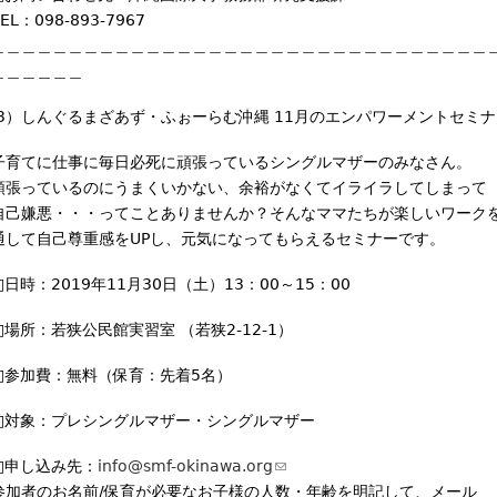
EL：098-893-7967
＿＿＿＿＿＿＿＿＿＿＿＿＿＿＿＿＿＿＿＿＿＿＿＿＿＿＿＿＿＿＿＿
＿＿＿＿＿＿
(3）しんぐるまざあず・ふぉーらむ沖縄 11月のエンパワーメントセミナ
子育てに仕事に毎日必死に頑張っているシングルマザーのみなさん。
頑張っているのにうまくいかない、余裕がなくてイライラしてしまって
自己嫌悪・・・ってことありませんか？そんなママたちが楽しいワーク
通して自己尊重感をUPし、元気になってもらえるセミナーです。
□日時：2019年11月30日（土）13：00～15：00
□場所：若狭公民館実習室 （若狭2-12-1）
□参加費：無料（保育：先着5名）
□対象：プレシングルマザー・シングルマザー
□申し込み先：
info@smf-okinawa.org
(
参加者のお名前/保育が必要なお子様の人数・年齢を明記して、メール
l