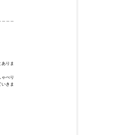
＿＿＿＿
とありま
しゃべり
ていきま