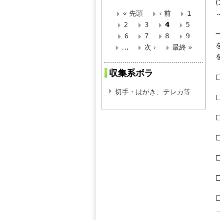
« 先頭
‹ 前
1
ペ
2
3
4
5
6
7
8
9
ー
…
次 ›
最終 »
ジ
収集系ボラ
切手・はがき、テレカ等