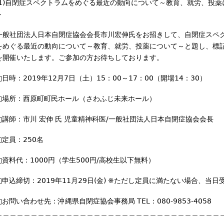
(1)自閉症スペクトラムをめぐる最近の動向について～教育、就労、投薬
～
一般社団法人日本自閉症協会会長市川宏伸氏をお招きして、自閉症スペ
をめぐる最近の動向について～教育、就労、投薬について～と題し、標
を開催いたします。ご参加の方お待ちしております。
□日時：2019年12月7日（土）15：00～17：00（開場14：30）
□場所：西原町町民ホール（さわふじ未来ホール）
□講師：市川 宏伸 氏 児童精神科医/一般社団法人日本自閉症協会会長
□定員：250名
□資料代：1000円（学生500円/高校生以下無料）
□申込締切：2019年11月29日(金) ※ただし定員に満たない場合、当日
□お問い合わせ先：沖縄県自閉症協会事務局 TEL：080-9853-4058
＿＿＿＿＿＿＿＿＿＿＿＿＿＿＿＿＿＿＿＿＿＿＿＿＿＿＿＿＿＿＿＿