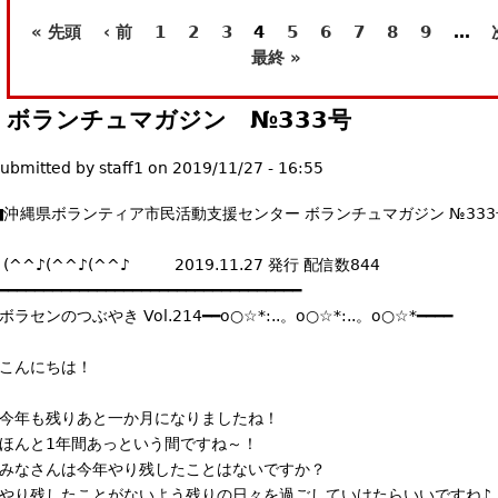
l
« 先頭
‹ 前
1
2
3
4
5
6
7
8
9
…
ペ
)
最終 »
ー
ボランチュマガジン №333号
ジ
ubmitted by
staff1
on
2019/11/27 - 16:55
■沖縄県ボランティア市民活動支援センター ボランチュマガジン №333
┃ (^^♪(^^♪(^^♪ 2019.11.27 発行 配信数844
━━━━━━━━━━━━━━━━━━━━━━━━━━━━━━━━━━
┃ボラセンのつぶやき Vol.214━━o○☆*:..。o○☆*:..。o○☆*━━━━
┃こんにちは！
┃今年も残りあと一か月になりましたね！
┃ほんと1年間あっという間ですね～！
┃みなさんは今年やり残したことはないですか？
┃やり残したことがないよう残りの日々を過ごしていけたらいいですね♪