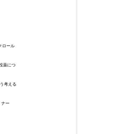
ださい♪
クロール
投薬につ
どう考える
ミナー