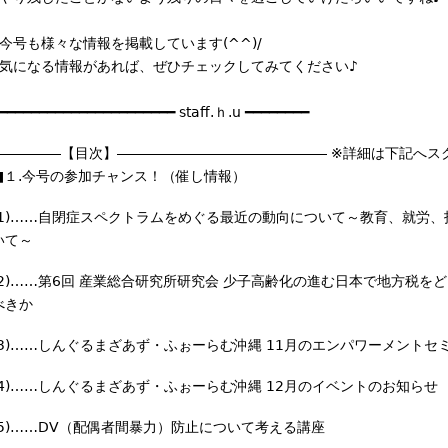
┃今号も様々な情報を掲載しています(^^)/
┃気になる情報があれば、ぜひチェックしてみてく
━━━━━━━━━━━━━━━━━━━━━━ staff.ｈ.u ━━━━━━━━
―――――【目次】――――――――――――――― ※詳細は下記へス
■１.今号の参加チャンス！（催し情報）
(1)……自閉症スペクトラムをめぐる最近の動向について～教育、就労、
いて～
(2)……第6回 産業総合研究所研究会 少子高齢化の進む日本で地方税を
べきか
(3)……しんぐるまざあず・ふぉーらむ沖縄 11月のエンパワーメントセ
(4)……しんぐるまざあず・ふぉーらむ沖縄 12月のイベントのお知らせ
(5)……DV（配偶者間暴力）防止について考える講座