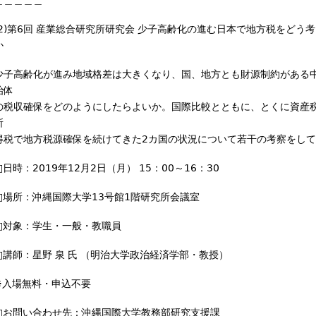
＿＿＿＿＿
(2)第6回 産業総合研究所研究会 少子高齢化の進む日本で地方税をどう
か
少子高齢化が進み地域格差は大きくなり、国、地方とも財源制約がある
治体
の税収確保をどのようにしたらよいか。国際比較とともに、とくに資産
所
得税で地方税源確保を続けてきた2カ国の状況について若干の考察をし
□日時：2019年12月2日（月） 15：00～16：30
□場所：沖縄国際大学13号館1階研究所会議室
□対象：学生・一般・教職員
□講師：星野 泉 氏 （明治大学政治経済学部・教授）
※入場無料・申込不要
□お問い合わせ先：沖縄国際大学教務部研究支援課