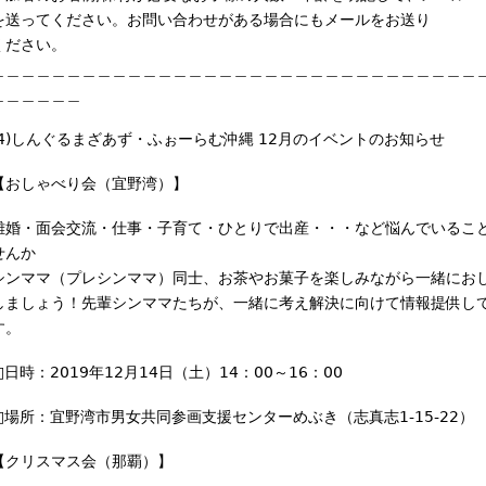
を送ってください。お問い合わせがある場合にもメールをお送り
i
ください。
n
＿＿＿＿＿＿＿＿＿＿＿＿＿＿＿＿＿＿＿＿＿＿＿＿＿＿＿＿＿＿＿＿
k
＿＿＿＿＿＿
s
e
(4)しんぐるまざあず・ふぉーらむ沖縄 12月のイベントのお知らせ
n
d
【おしゃべり会（宜野湾）】
s
e
離婚・面会交流・仕事・子育て・ひとりで出産・・・など悩んでいるこ
-
せんか
m
シンママ（プレシンママ）同士、お茶やお菓子を楽しみながら一緒にお
a
しましょう！先輩シンママたちが、一緒に考え解決に向けて情報提供し
i
す。
l
)
□日時：2019年12月14日（土）14：00～16：00
□場所：宜野湾市男女共同参画支援センターめぶき（志真志1-15-22）
【クリスマス会（那覇）】