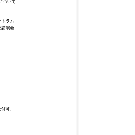
について
クトラム
記講演会
受付可。
＿＿＿＿