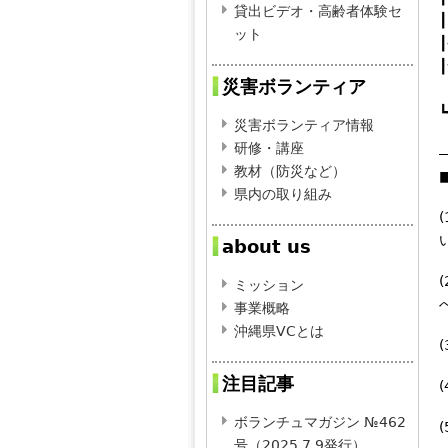
貸出ビデオ・高齢者体験セ
┃
ット
災害ボランティア
┗
災害ボランティア情報
研修・講座
教材（防災など）
県内の取り組み
about us
ミッション
事業概略
沖縄県VCとは
注目記事
ボランチュマガジン №462
号（2025.7.9発行）