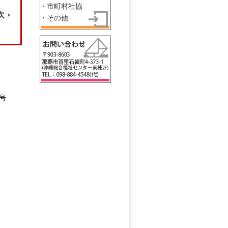
)
・市町村社協
次 ›
・その他
号