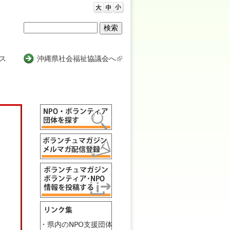
検
検
索
索
ス
沖縄県社会福祉協議会へ
(
l
フ
i
n
ォ
k
ー
i
s
ム
e
x
t
e
r
n
a
l
・県内のNPO支援団体