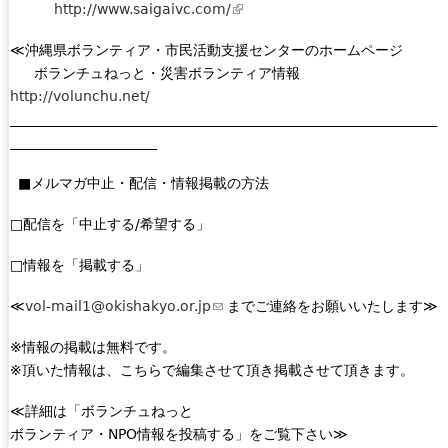
e
http://www.saigaivc.com/
(
e
r
l
x
n
≪沖縄県ボランティア・市民活動支援センターのホームページ
i
t
a
ボランチュねっと・災害ボランティア情報
n
e
l
http://volunchu.net/
k
r
)
_____________________________________________________________
i
n
_____________________
s
a
e
l
■メルマガ中止・配信・情報掲載の方法
x
)
t
□配信を「中止する/希望する」
e
r
□情報を「掲載する」
n
≪
vol-mail1@okishakyo.or.jp
(
までご連絡をお願いいたします≫
a
l
l
※情報の掲載は無料です。
i
)
※頂いた情報は、こちらで編集させて頂き掲載させて頂きます。
n
k
≪詳細は「ボランチュねっと
s
ボランティア・NPO情報を投稿する」をご覧下さい≫
e