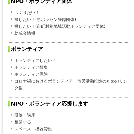
NPO・ボランティア団体
s
e
つくりたい！
-
探したい！(県ボラセン登録団体)
m
探したい！(市町村別地域活動ボランティア団体)
a
助成金情報
i
l
ボランティア
)
ボランティアしたい！
ボランティア募集
ボランティア保険
コロナ禍におけるボランティア・市民活動推進のためのリン
ク集
NPO・ボランティア応援します
研修・講座
相談する
スペース・機器貸出