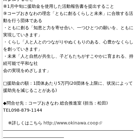
⑧1月中旬に援助金を使用した活動報告書を提出すること
⑨コープおきなわの理念「ともに創るくらしと未来」に合致する活
動を行う団体である
・ともに創る「知恵と力を寄せ合い、一つひとつの願いを、ともに
実現していきます」
・くらし「人と人とのつながりやぬくもりのある、心豊かなくらし
を創っていきます」
・未来「人と自然が共生し、子どもたちがすこやかに育まれる、持
続可能で平和な社
会の実現をめざします」
□援助金の額：1団体あたり5万円(20団体を上限に、状況によって
援助先を減じることがある)
◆問合せ先：コープおきなわ 総合推進室 (担当：松田)
TEL098-879-1144
※詳しくはこちら
http://www.okinawa.coop
(
――――――――――――――――――――――――――――――
l
――――――――――――――
i