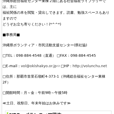
沖縄県総合福祉センター東棟２階にある社会福祉ライブラリーで
e
は、主に
n
福祉関係の本を閲覧・貸出しできます。読書、勉強スペースもあり
d
ますので
s
どうぞお立ち寄りください！(*^^*)
e
-
■事務局■
m
沖縄県ボランティア・市民活動支援センター(県社協)
a
i
□TEL：098-884-4548（直通） □FAX：098-884-4545
l
)
□E-mail：
vol@okishakyo.or.jp
(
□HP：
http://volunchu.net
l
□住所：那覇市首里石嶺町4-373-1（沖縄総合福祉センター東棟
i
2F）
n
k
□開館時間：月～金：午前9時～午後5時
s
e
≪土日、祝祭日、年末年始はお休みです≫
n
d