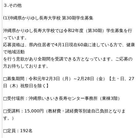
３.その他
n
k
(1)沖縄県かりゆし長寿大学校 第30期学生募集
i
s
沖縄県かりゆし長寿大学校では令和2年度（第30期）学生募集を行
e
っています。
x
応募資格は、県内住居者で4月1日現在60歳に達している方で、健康
t
で地域活動
e
を行う意欲があり全期間を受講できる方となっています。ご応募の
r
方お待ちしております。
n
a
□募集期間：令和元年2月3日（月）～2月28日（金）【土・日、27
l
日（木）祝祭日を除く】
)
□受付場所：沖縄県いきいき長寿センター事務所（東棟3階）
□受講料：15,000円（教材費・諸経費等別途自己負担となりま
す。）
□定員：192名