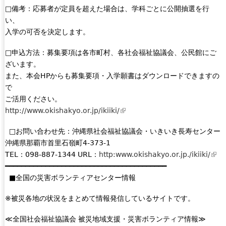
□備考：応募者が定員を超えた場合は、学科ごとに公開抽選を行
い、
入学の可否を決定します。
□申込方法：募集要項は各市町村、各社会福祉協議会、公民館にご
ざいます。
また、本会HPからも募集要項・入学願書はダウンロードできますの
で
ご活用ください。
http://www.okishakyo.or.jp/ikiiki/
(
l
□お問い合わせ先：沖縄県社会福祉協議会・いきいき長寿センター
i
沖縄県那覇市首里石嶺町4-373-1
n
TEL：098-887-1344 URL：
http:www.okishakyo.or.jp./ikiiki/
(
k
━━━━━━━━━━━━━━━━━━━━━━━━━━━━━━━━━━━━━━━━
l
i
■全国の災害ボランティアセンター情報
i
s
n
e
※被災各地の状況をまとめて情報発信しているサイトです。
k
x
i
t
≪全国社会福祉協議会 被災地域支援・災害ボランティア情報≫
s