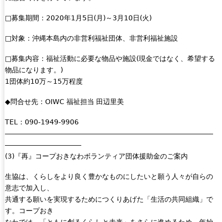
t
e
□募集期間：2020年1月5日(月)～3月10日(火)
r
n
□対象：沖縄本島内の非営利福祉団体、非営利福祉施設
a
l
□募集内容：福祉活動に必要な物品や施設(現金ではなく、希望する
)
物品になります。)
1団体約10万～15万程度
◆問合せ先：OIWC 福祉担当 田辺里美
TEL：090-1949-9906
――――――――――――――――――――――――――――――
―――――――――――
(3)『再』コープおきなわボランティア団体援助金のご案内
生協は、くらしをより良く豊かなものにしたいと願う人々が自らの
意志で加入し、
共通する願いを実現するためにつくりあげた「生活の共同組織」で
す。コープおき
なわでは、「ともに創るくらしと未来」をさらに進めるため、年始