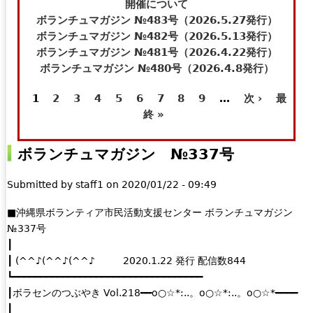
t
e
開催について
e
-
ボランチュマガジン №483号（2026.5.27発行）
r
m
ボランチュマガジン №482号（2026.5.13発行）
n
a
ボランチュマガジン №481号（2026.4.22発行）
a
i
ボランチュマガジン №480号（2026.4.8発行）
l
l
1
2
3
4
5
6
7
8
9
…
次 ›
最
)
)
ペ
終 »
ー
ボランチュマガジン №337号
ジ
Submitted by
staff1
on
2020/01/22 - 09:49
■沖縄県ボランティア市民活動支援センター ボランチュマガジン
№337号
┃
┃ (^^♪(^^♪(^^♪ 2020.1.22 発行 配信数844
┗━━━━━━━━━━━━━━━━━━━━━━━━━━━━━━━━━━
┃ボラセンのつぶやき Vol.218━━o○☆*:..。o○☆*:..。o○☆*━━━━
┃