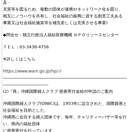
及・
充実等を図るため、複数の団体が連携やネットワーク化を図り、
相互にノウハウを共有し、社会福祉の振興に資する創意工夫ある
事業又は社会福祉施策等を補完若しくは充実させる事業)
◆問合せ：独立行政法人福祉医療機構 ＮＰＯリソースセンター
ＴＥＬ：03-3438-4756
※詳しくはこちら
https://www.wam.go.jp/hp/
(
――――――――――――――――――――――――――――――
l
―――――――――――
i
(2)『再』沖縄国際婦人クラブ 慈善寄付金給付申請のご案内
n
k
沖縄国際婦人クラブ(OIWC)は、1953年に設立された、国際親善と
i
社会福祉を目的とした、
s
沖縄県に在住する婦人団体です。毎年、チャリティーバザー等を行
e
い、県内の福祉団体
x
に慈善寄付を行っています。