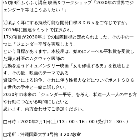
(5)第9回ふくふく講座 映画＆ワークショップ『2030年の世界でジ
ェンダー平等はこうありたい！』
近頃よく耳にする持続可能な開発目標ＳＤＧｓをご存じですか。
2015年に国連サミットで採択され、
17の項目が2030年までの国際目標と定められました。その中の一
つに「ジェンダー平等を実現しよう」
という目標があります。本校座は、始めにノーベル平和賞を受賞し
た婦人科医のムクウェゲ医師の
活動を追うドキュメンタリー映画「女を修理する男」を視聴しま
す。その後、映画のテーマである
資源争いによる紛争、それに伴う性暴力などについてポストＳＤＧ
ｓ世代の学生と一緒に話し合い、
2030年の未来の「ジェンダー平等」を考え、私達一人一人の生き方
や行動につながる時間にしたいと
思います。両方合わせてご参加ください。
□日時：2020年2月1日(土) 13：00～16：00 (受付12：30～)
□場所：沖縄国際大学3号館 3-202教室