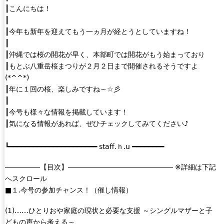
┃こんにちは！
┃
┃今年も新年を迎えてもう一ヵ月が経とうとしていますね！
┃
┃沖縄では桜の開花が早く、本部町では開花がもう始まっており
┃もとぶ八重岳桜まつりが２月２日まで開催されるそうですよ
(*^^*)
┃年に１回の桜、楽しみですね～☆彡
┃
┃今号も様々な情報を掲載しています！
┃気になる情報があれば、ぜひチェックしてみてください♪
┗━━━━━━━━━━━━━━━━━━━━━━ staff.ｈ.u ━━━━━━━━
―――――【目次】――――――――――――――― ※詳細は下記
へスクロール
■１.今号の参加チャンス！（催し情報）
(1)……ひとりおや家庭の現状と必要な支援 ～シングルマザーと子
どもの声から考える～