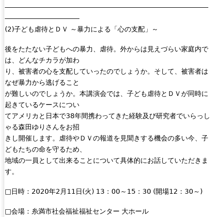
――――――――――――――――――――――――――――――
―――――――――――
(2)子ども虐待とＤＶ ～暴力による「心の支配」～
後をたたない子どもへの暴力、虐待。外からは見えづらい家庭内で
は、どんなチカラが加わ
り、被害者の心を支配していったのでしょうか。そして、被害者は
なぜ暴力から逃げること
が難しいのでしょうか。本講演会では、子ども虐待とＤＶが同時に
起きているケースについ
てアメリカと日本で38年間携わってきた経験及び研究者でいらっし
ゃる森田ゆりさんをお招
きし開催します。虐待やＤＶの報道を見聞きする機会の多い今、子
どもたちの命を守るため、
地域の一員として出来ることについて具体的にお話していただきま
す。
□日時：2020年2月11日(火) 13：00～15：30 (開場12：30～)
□会場：糸満市社会福祉福祉センター 大ホール