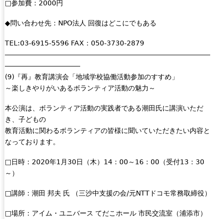
□参加費：2000円
◆問い合わせ先：NPO法人 回復はどこにでもある
TEL:03-6915-5596 FAX：050-3730-2879
――――――――――――――――――――――――――――――
―――――――――――
(9)『再』教育講演会「地域学校協働活動参加のすすめ」
～楽しきやりがいあるボランティア活動の魅力～
本公演は、ボランティア活動の実践者である潮田氏に講演いただ
き、子どもの
教育活動に関わるボランティアの皆様に聞いていただきたい内容と
なっております。
□日時：2020年1月30日（木）14：00～16：00（受付13：30
～）
□講師：潮田 邦夫 氏 （三沙中支援の会/元NTTドコモ常務取締役）
□場所：アイム・ユニバース てだこホール 市民交流室（浦添市）