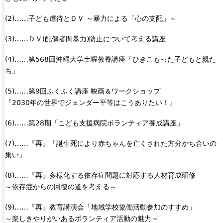
(2)……子ども虐待とＤＶ ～暴力による「心の支配」～
(3)……ＤＶ(配偶者間暴力)防止について考える講座
(4)……第568回沖縄大学土曜教養講座「ひきこもった子どもと親た
ち」
(5)……第9回ふくふく講座 映画＆ワークショップ
『2030年の世界でジェンダー平等はこうありたい！』
(6)……第28期「こども支援病院ボランティア養成講座」
(7)……『再』「誕生死により赤ちゃんを亡くされた方分かち合いの
集い」
(8)……『再』多様化する依存症問題に対応する人材育成研修
～依存症からの回復の道を考える～
(9)……『再』教育講演会「地域学校協働活動参加のすすめ」
～楽しきやりがいあるボランティア活動の魅力～