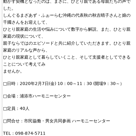
動かす契機となったのは、まさに、ひとり親である母親たちの声で
した。
しんぐるまざあず・ふぉーらむ沖縄の代表秋の秋吉晴子さんと娘の
千國さんをお迎えして、
ひとり親家庭の生活や悩みについて数字から解説、また、ひとり親
家庭の現状について、
親子ならではのエピソードと共に紹介していただきます。ひとり親
家庭のリアルな声から、
ひとり親家庭として暮らしていくこと、そして支援者としてできる
ことについて考えてみ
ませんか。
□日時：2020年2月7日(金) 10：00～11：30 (開場9：30～）
□会場：浦添市ハーモニーセンター
□定員：40人
□問合せ：市民協働・男女共同参画 ハーモニーセンター
TEL：098-874-5711