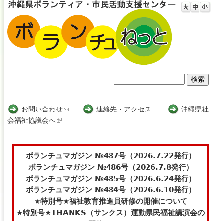
Jump to navigation
検
検
索
索
お問い合わせ
(
連絡先・アクセス
沖縄県社
会福祉協議会へ
(
l
フ
l
i
i
n
ォ
n
k
ボランチュマガジン №487号（2026.7.22発行）
ー
k
s
ボランチュマガジン №486号（2026.7.8発行）
i
e
ボランチュマガジン №485号（2026.6.24発行）
ム
s
n
ボランチュマガジン №484号（2026.6.10発行）
e
d
★特別号★福祉教育推進員研修の開催について
x
s
★特別号★THANKS（サンクス）運動県民福祉講演会の