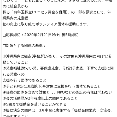
めに組合員から
募る「お年玉募金(ユニセフ募金を併用)」の一部を原資として、沖
縄県内の児童福
祉の向上に取り組むボランティア団体を援助します。
□応募締切：2020年2月21日(金)午後5時締切
□対象とする団体の基準：
①沖縄県内に拠点(事務所)があり、その対象も沖縄県内に向けて活
動していること
②児童福祉(障がい児、要保護児童、母(父)子家庭、子育て支援)に関
わる児童への
支援を行う団体であること
③子ども(概ね18歳以下)を対象に支援を行う団体であること
④任意の団体を含めて対象とし、NPOなどの認証の有無は問わない
⑤会の活動歴が2年程度以上の団体であること
⑥5回まで援助金を受けることができる
⑦援助決定の団体は、3月中旬に実施する「援助金贈呈式・交流会」
に参加すること