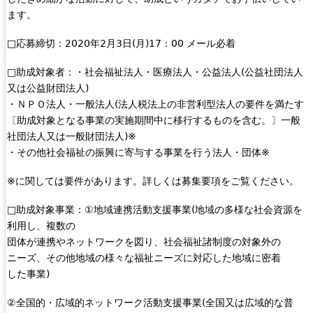
ます。
□応募締切：2020年2月3日(月)17：00 メール必着
□助成対象者：・社会福祉法人・医療法人・公益法人(公益社団法人
又は公益財団法人)
・ＮＰＯ法人・一般法人(法人税法上の非営利型法人の要件を満たす
〔助成対象となる事業の実施期間中に移行するものを含む。〕一般
社団法人又は一般財団法人)※
・その他社会福祉の振興に寄与する事業を行う法人・団体※
※に関しては要件があります。詳しくは募集要項をご覧ください。
□助成対象事業：①地域連携活動支援事業(地域の多様な社会資源を
利用し、複数の
団体が連携やネットワークを図り、社会福祉諸制度の対象外の
ニーズ、その他地域の様々な福祉ニーズに対応した地域に密着
した事業)
②全国的・広域的ネットワーク活動支援事業(全国又は広域的な普