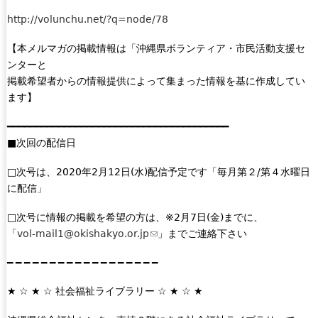
n
http://volunchu.net/?q=node/78
d
s
【本メルマガの掲載情報は「沖縄県ボランティア・市民活動支援セ
e
ンターと
-
掲載希望者からの情報提供によって集まった情報を基に作成してい
m
ます】
a
━━━━━━━━━━━━━━━━━━━━━━━━━━━━━━━━━━━━━━━
i
■次回の配信日
l
)
□次号は、2020年2月12日(水)配信予定です「毎月第２/第４水曜日
に配信」
□次号に情報の掲載を希望の方は、※2月7日(金)までに、
「
vol-mail1@okishakyo.or.jp
(
」までご連絡下さい
l
━ ━ ━ ━ ━ ━ ━ ━ ━ ━ ━ ━ ━ ━ ━ ━ ━ ━
i
n
★ ☆ ★ ☆ 社会福祉ライブラリー ☆ ★ ☆ ★
k
s