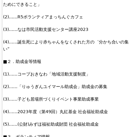
n
ためにできること」
a
l
(2)……R5ボランティアまっちんぐカフェ
)
(3)……なは市民活動支援センター講座2023
(4)……誕生死により赤ちゃんをなくされた方の゛分かち合いの集
い”
■２．助成金等情報
(1)……コープおきなわ「地域活動支援制度」
(2)……「りゅうぎんユイマール助成会」助成金の募集
(3)……子ども居場所づくりイベント事業助成事業
(4)……2023年度（第49回）丸紅基金 社会福祉助成金
(5)……(公財)みずほ福祉助成財団 社会福祉助成金
■３．ボランティア情報