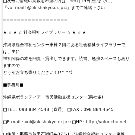
□次号に情報の掲載を希望の方は、※5月19日(金)までに、
t
「
vol-mail1@okishakyo.or.jp
(
」までご連絡下さい
e
l
r
━ ━ ━ ━ ━ ━ ━ ━ ━ ━ ━ ━ ━ ━ ━ ━ ━ ━
i
n
n
★ ☆ ★ ☆ 社会福祉ライブラリー ☆ ★ ☆ ★
a
k
l
s
沖縄県総合福祉センター東棟２階にある社会福祉ライブラリーで
)
e
は、主に
n
福祉関係の本を閲覧・貸出しできます。読書、勉強スペースもあり
d
ますので
s
どうぞお立ち寄りください！(*^^*)
e
-
■事務局■
m
沖縄県ボランティア・市民活動支援センター(県社協)
a
i
□TEL：098-884-4548（直通） □FAX：098-884-4545
l
)
□E-mail：
vol@okishakyo.or.jp
(
□HP：
http://volunchu.net
l
□住所：那覇市首里石嶺町4-373-1（沖縄総合福祉センター東棟