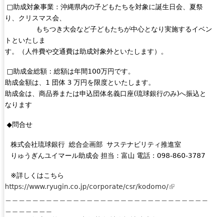
r
i
□助成対象事業：沖縄県内の子どもたちを対象に誕生日会、夏祭
n
l
り、クリスマス会、
a
)
もちつき大会など子どもたちが中心となり実施するイベン
l
トといたしま
)
す。（人件費や交通費は助成対象外といたします）。
□助成金総額：総額は年間100万円です。
助成金額は、1 団体 3 万円を限度といたします。
助成金は、商品券または申込団体名義口座(琉球銀行のみ)へ振込と
なります
◆問合せ
株式会社琉球銀行 総合企画部 サステナビリティ推進室
りゅうぎんユイマール助成会 担当：富山 電話：098-860-3787
※詳しくはこちら
https://www.ryugin.co.jp/corporate/csr/kodomo/
(
＿＿＿＿＿＿＿＿＿＿＿＿＿＿＿＿＿＿＿＿＿＿＿＿＿＿＿＿＿＿
l
＿＿＿＿＿＿＿
i