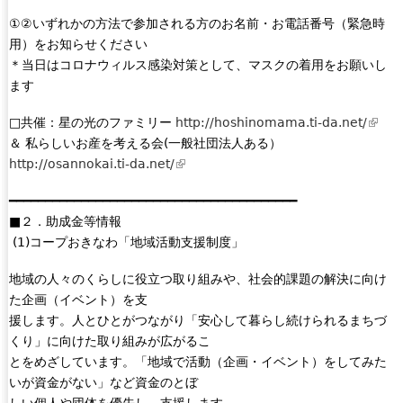
n
①②いずれかの方法で参加される方のお名前・お電話番号（緊急時
k
用）をお知らせください
s
＊当日はコロナウィルス感染対策として、マスクの着用をお願いし
e
ます
n
d
□共催：星の光のファミリー
http://hoshinomama.ti-da.net/
(
s
＆ 私らしいお産を考える会(一般社団法人ある）
l
e
http://osannokai.ti-da.net/
(
i
-
l
n
m
━━━━━━━━━━━━━━━━━━━━━━━━━━━━━━━━━━━━━━━━
i
k
a
■２．助成金等情報
n
i
i
(1)コープおきなわ「地域活動支援制度」
k
s
l
i
e
)
地域の人々のくらしに役立つ取り組みや、社会的課題の解決に向け
s
x
た企画（イベント）を支
e
t
援します。人とひとがつながり「安心して暮らし続けられるまちづ
x
e
くり」に向けた取り組みが広がるこ
t
r
とをめざしています。「地域で活動（企画・イベント）をしてみた
e
n
いが資金がない」など資金のとぼ
r
a
しい個人や団体を優先し、支援します。