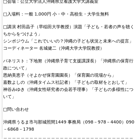
□会場：公立大学法人沖縄県立看護大学大講義室
□入場料：一般 1,000円 小・中・高校生・大学生無料
□講演 村田晶子（早稲田大学教授）演題「子ども・若者の声を聴く
ちからをつけよう」
シンポジウム「これでいいの？沖縄の子ども状況と未来への提言」
コーディネーター 名城健二（沖縄大学大学院教授）
パネリスト：下地努（沖縄県子育て支援課課長）「沖縄県の保育行
政について」
恩納美恵子（そよかぜ保育園園長）「保育園の現場から」
嘉数よしの（沖縄タイムス社記者）「子どもの取材をとおして」
神谷みゆき（沖縄女性研究者の会若手理事）「子どもの多様性につ
いて」
□問い合わせ
沖縄県うるま市与那城照間1449 事務局（098－978－4400）090
－6868－1798
＿＿＿＿＿＿＿＿＿＿＿＿＿＿＿＿＿＿＿＿＿＿＿＿＿＿＿＿＿＿