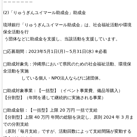
n
k
(2)「りゅうぎんユイマール助成会」助成金
i
s
琉球銀行「りゅうぎんユイマール助成会」は、社会福祉活動や環境
e
保全活動を行
x
う団体などに助成金を支援し、当該活動を支援しています。
t
e
□応募期間：2023年5月1日(月)～5月31日(水) ※必着
r
□助成対象先：沖縄県において県民のための社会福祉活動、環境保
n
全活動を実施
a
している個人・NPO法人ならびに諸団体。
l
)
□助成対象事業：【一括型】（イベント事業費、備品等購入）
【分割型】（年間を通して継続的に実施される事業）
□助成金額：【一括型】上限 20 万円 一括で支給
【分割型】上限 40 万円 年間の総額を決定し、原則 2024 年 3 月ま
での分割支給
（原則「毎月支給」ですが、活動回数によって支給間隔が変動する