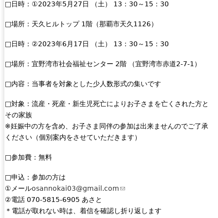
□日時：①2023年5月27日 （土） 13：30～15：30
l
)
□場所：天久ヒルトップ 1階（那覇市天久1126）
□日時：②2023年6月17日 （土） 13：30～15：30
□場所：宜野湾市社会福祉センター 2階 （宜野湾市赤道2-7-1）
□内容：当事者を対象とした少人数形式の集いです
□対象：流産・死産・新生児死亡によりお子さまを亡くされた方と
その家族
※妊娠中の方を含め、お子さま同伴の参加は出来ませんのでご了承
ください（個別案内をさせていただきます）
□参加費：無料
□申込：参加の方は
①メール
osannokai03@gmail.com
(
②電話 070-5815-6905 あさと
l
＊電話が取れない時は、着信を確認し折り返します
i