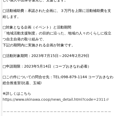
n
l
a
)
□活動補助費：承認された企画に、３万円を上限に活動補助費を支
l
給します。
)
□対象となる企画（イベント）と活動期間
「地域活動支援制度」の目的に沿った、地域の人々のくらしに役立
つ自主自発の取り組みで、
下記の期間内に実施される企画が対象です。
□活動対象期間：2023年7月15日～2024年2月29日
□申請期限：2023年5月14日（コープおきなわ必着）
□この件についての問合せ先：TEL:098-879-1144 コープおきなわ
総合推進室(比嘉、玉城)
※詳しくはこちら
https://www.okinawa.coop/news_detail.html?code=2311
(
l
＿＿＿＿＿＿＿＿＿＿＿＿＿＿＿＿＿＿＿＿＿＿＿＿＿＿＿＿＿＿
i
＿＿＿＿＿＿＿