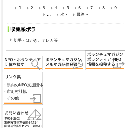
1
2
3
4
5
6
7
8
9
ペ
…
次 ›
最終 »
ー
収集系ボラ
ジ
切手・はがき、テレカ等
・県内のNPO支援団体
・市町村社協
・その他