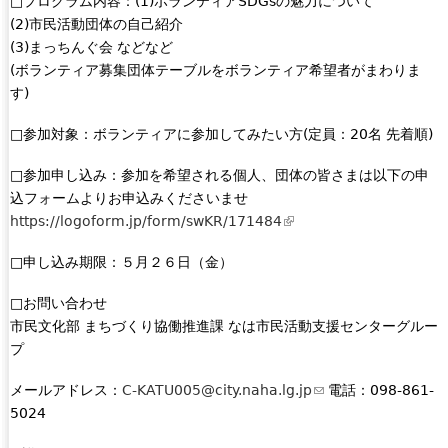
□プログラム内容：(1)ボランティアSDGsの魅力について
(2)市民活動団体の自己紹介
(3)まっちんぐ会 などなど
(ボランティア募集団体テーブルをボランティア希望者がまわりま
す)
□参加対象：ボランティアに参加してみたい方(定員：20名 先着順)
□参加申し込み：参加を希望される個人、団体の皆さまは以下の申
込フォームよりお申込みくださいませ
https://logoform.jp/form/swKR/171484
(
l
□申し込み期限：５月２６日（金）
i
n
□お問い合わせ
k
市民文化部 まちづくり協働推進課 なは市民活動支援センターグルー
i
プ
s
e
メールアドレス：
C-KATU005@city.naha.lg.jp
(
電話：098-861-
x
5024
l
t
i