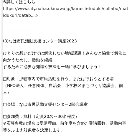
e
※詳しくはこちら
n
r
https://www.city.naha.okinawa.jp/kurasitetuduki/collabo/mat
k
n
idukuri/datab...
(
s
a
＿＿＿＿＿＿＿＿＿＿＿＿＿＿＿＿＿＿＿＿＿＿＿＿＿＿＿＿＿＿
l
e
l
＿＿＿＿＿＿＿
i
n
)
n
d
(3)なは市民活動支援センター講座2023
k
s
i
e
ひとりの想いだけでは解決しない地域課題！みんなと協働で解決に
s
-
向かうために、活動を継続
e
m
するために必要な知識や技法を一緒に学びましょう！！
x
a
t
i
□対象：那覇市内で市民活動を行う、または行おうとする者
e
l
（NPO法人、任意団体、自治会、小学校区まちづくり協議会、個
r
)
人）
n
a
□会場：なは市民活動支援センター2階会議室
l
□参加費：無料（定員20名～30名程度）
)
※応募多数の場合は受講理由、前年度を含めた受講回数、活動内容
等をふまえ対象者を決定します。