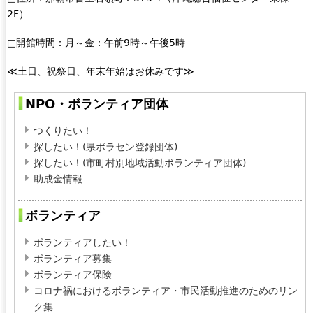
i
2F）
n
k
□開館時間：月～金：午前9時～午後5時
s
e
≪土日、祝祭日、年末年始はお休みです≫
n
d
NPO・ボランティア団体
s
e
つくりたい！
-
探したい！(県ボラセン登録団体)
m
探したい！(市町村別地域活動ボランティア団体)
a
助成金情報
i
l
ボランティア
)
ボランティアしたい！
ボランティア募集
ボランティア保険
コロナ禍におけるボランティア・市民活動推進のためのリン
ク集