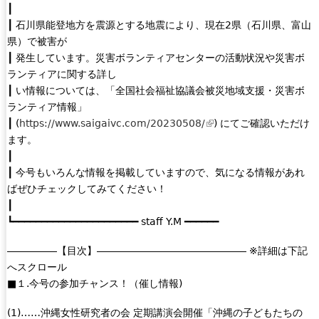
┃
┃ 石川県能登地方を震源とする地震により、現在2県（石川県、富山
県）で被害が
┃ 発生しています。災害ボランティアセンターの活動状況や災害ボ
ランティアに関する詳し
┃ い情報については、「全国社会福祉協議会被災地域支援・災害ボ
ランティア情報」
┃ (
https://www.saigaivc.com/20230508/
(
) にてご確認いただけ
ます。
l
┃
i
┃ 今号もいろんな情報を掲載していますので、気になる情報があれ
n
ばぜひチェックしてみてください！
k
┃
i
┗━━━━━━━━━━━━━━━━━━━━━━ staff Y.M ━━━━━━
s
e
―――――【目次】――――――――――――――― ※詳細は下記
x
へスクロール
t
■１.今号の参加チャンス！（催し情報)
e
r
(1)……沖縄女性研究者の会 定期講演会開催「沖縄の子どもたちの