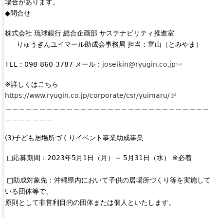
場合があります。
◆問合せ
株式会社 琉球銀行 総合企画部 サステナビリティ推進室
りゅうぎんユイマール助成会事務局 担当：富山（とみやま）
TEL：098-860-3787 メール：
joseikin@ryugin.co.jp
(
l
※詳しくはこちら
i
https://www.ryugin.co.jp/corporate/csr/yuimaru/
(
n
＿＿＿＿＿＿＿＿＿＿＿＿＿＿＿＿＿＿＿＿＿＿＿＿＿＿＿＿＿＿
l
k
＿＿＿＿＿＿＿
i
s
n
e
(3)子ども居場所づくりイベント事業助成事業
k
n
i
d
□応募期間：2023年5月1日（月）～ 5月31日（水） ※必着
s
s
e
e
□助成対象先：沖縄県内において子供の居場所づくり等を実施して
x
-
いる団体等で、
t
m
原則として非営利目的の団体または個人といたします。
e
a