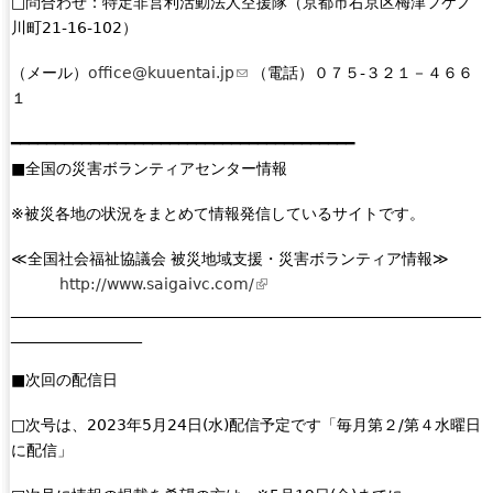
□問合わせ：特定非営利活動法人空援隊（京都市右京区梅津フケノ
川町21-16-102）
（メール）
office@kuuentai.jp
(
（電話）０７５-３２１－４６６
１
l
i
━━━━━━━━━━━━━━━━━━━━━━━━━━━━━━━━━━━━━━━
n
■全国の災害ボランティアセンター情報
k
s
※被災各地の状況をまとめて情報発信しているサイトです。
e
n
≪全国社会福祉協議会 被災地域支援・災害ボランティア情報≫
d
http://www.saigaivc.com/
(
s
_____________________________________________________________
l
e
_________________
i
-
n
m
■次回の配信日
k
a
i
□次号は、2023年5月24日(水)配信予定です「毎月第２/第４水曜日
i
s
に配信」
l
e
)
x