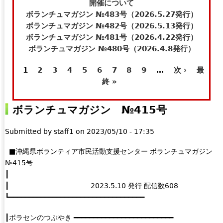
t
e
開催について
e
-
ボランチュマガジン №483号（2026.5.27発行）
r
m
ボランチュマガジン №482号（2026.5.13発行）
n
a
ボランチュマガジン №481号（2026.4.22発行）
a
i
ボランチュマガジン №480号（2026.4.8発行）
l
l
1
2
3
4
5
6
7
8
9
…
次 ›
最
)
)
ペ
終 »
ー
ボランチュマガジン №415号
ジ
Submitted by
staff1
on
2023/05/10 - 17:35
■沖縄県ボランティア市民活動支援センター ボランチュマガジン
№415号
┃
┃ 2023.5.10 発行 配信数608
┗━━━━━━━━━━━━━━━━━━━━━━━━━━━━━━━━━━
┃ボラセンのつぶやき ━━━━━━━━━━━━━━━━━━━━━━━━━