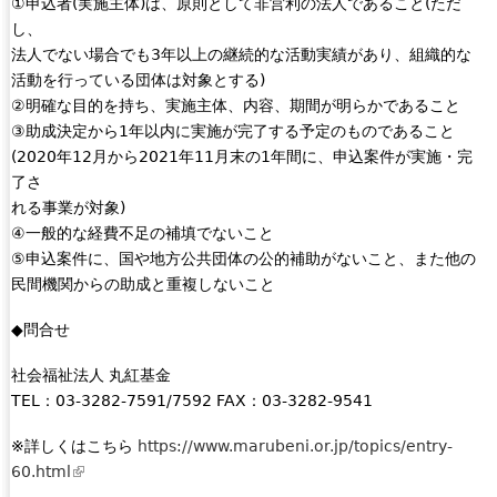
①申込者(実施主体)は、原則として非営利の法人であること(ただ
し、
法人でない場合でも3年以上の継続的な活動実績があり、組織的な
活動を行っている団体は対象とする)
②明確な目的を持ち、実施主体、内容、期間が明らかであること
③助成決定から1年以内に実施が完了する予定のものであること
(2020年12月から2021年11月末の1年間に、申込案件が実施・完
了さ
れる事業が対象)
④一般的な経費不足の補填でないこと
⑤申込案件に、国や地方公共団体の公的補助がないこと、また他の
民間機関からの助成と重複しないこと
◆問合せ
社会福祉法人 丸紅基金
TEL：03-3282-7591/7592 FAX：03-3282-9541
※詳しくはこちら
https://www.marubeni.or.jp/topics/entry-
60.html
(