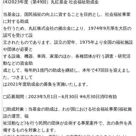
(4)2023年度（第49回）丸紅基金 社会福祉助成金
n
k
当基金は、国民福祉の向上に資することを目的とし、社会福祉事業
i
に対する助成
s
を行うため、丸紅株式会社の拠出金により、1974年9月厚生大臣の
e
認可を受けて設
x
立されたものであります。設立の翌年、1975年より全国の福祉施設
t
や団体が必要と
e
する設備、機器、車両、家屋のほか、各種団体が行う調査・研究活
r
動などの資金助
n
成として、毎年約1億円の助成を継続し、本年で47回目を迎えまし
a
た。つきまして
l
は2021年度助成金の募集を実施いたします。
)
□応募期間：2023年5月1日～6月30日 ※6月30日消印有効
□助成対象：当基金の助成は、わが国における社会福祉事業(福祉施
設の運営、福
祉活動など)を行う民間の団体が企画する事業案件で、次の条件を具
備するものを対象とします。