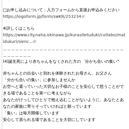
□お申し込みについて：入力フォームから直接お申込みください
https://logoform.jp/form/swKR/253234
(
l
※詳しくはこちら
i
https://www.city.naha.okinawa.jp/kurasitetuduki/collabo/mat
n
idukuri/sienc...
(
k
＿＿＿＿＿＿＿＿＿＿＿＿＿＿＿＿＿＿＿＿＿＿＿＿＿＿＿＿＿＿
l
i
＿＿＿＿＿＿＿
i
s
(4)誕生死により赤ちゃんをなくされた方の゛分かち合いの集い”
n
e
k
x
赤ちゃんとの出会いと別れを体験されたお母さん、お父さん
i
t
「分かち合いの集い」に参加しませんか
s
e
お空へと還っていった大切なお子様のことを安心して想うことがで
e
r
きる場であることを第一に考えながら
x
n
あなたがけっしてひとりで抱え込むことがないように、あなたとあ
t
a
なたの家族に寄りそっていければと願っています
e
l
「集い」は毎月開催しています
r
)
安心して居られる場であることを大切にしています
n
a