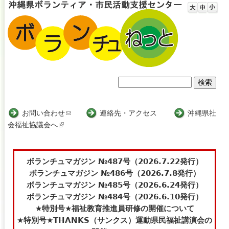
Jump to navigation
検
検
索
索
お問い合わせ
(
連絡先・アクセス
沖縄県社
会福祉協議会へ
(
l
フ
l
i
i
n
ォ
n
k
ボランチュマガジン №487号（2026.7.22発行）
ー
k
s
ボランチュマガジン №486号（2026.7.8発行）
i
e
ボランチュマガジン №485号（2026.6.24発行）
ム
s
n
ボランチュマガジン №484号（2026.6.10発行）
e
d
★特別号★福祉教育推進員研修の開催について
x
s
★特別号★THANKS（サンクス）運動県民福祉講演会の