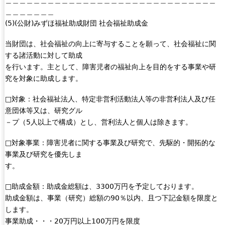
＿＿＿＿＿＿＿＿＿＿＿＿＿＿＿＿＿＿＿＿＿＿＿＿＿＿＿＿＿＿
l
＿＿＿＿＿＿＿
i
(5)(公財)みずほ福祉助成財団 社会福祉助成金
n
k
当財団は、社会福祉の向上に寄与することを願って、社会福祉に関
i
する諸活動に対して助成
s
を行います。主として、障害児者の福祉向上を目的をする事業や研
e
究を対象に助成します。
x
t
□対象：社会福祉法人、特定非営利活動法人等の非営利法人及び任
e
意団体等又は、研究グル
r
－プ（5人以上で構成）とし、営利法人と個人は除きます。
n
a
□対象事業：障害児者に関する事業及び研究で、先駆的・開拓的な
l
事業及び研究を優先しま
)
す。
□助成金額：助成金総額は、3300万円を予定しております。
助成金額は、事業（研究）総額の90％以内、且つ下記金額を限度と
します。
事業助成・・・20万円以上100万円を限度