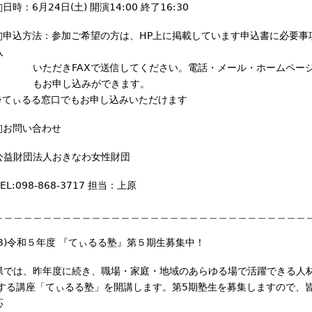
□日時：6月24日(土) 開演14:00 終了16:30
□申込方法：参加ご希望の方は、HP上に掲載しています申込書に必要事
入
いただきFAXで送信してください。電話・メール・ホームペー
もお申し込みができます。
※てぃるる窓口でもお申し込みいただけます
□お問い合わせ
公益財団法人おきなわ女性財団
TEL:098-868-3717 担当：上原
＿＿＿＿＿＿＿＿＿＿＿＿＿＿＿＿＿＿＿＿＿＿＿＿＿＿＿＿＿＿＿＿
(3)令和５年度 『てぃるる塾』第５期生募集中！
県では、昨年度に続き、職場・家庭・地域のあらゆる場で活躍できる人
する講座「てぃるる塾」を開講します。第5期塾生を募集しますので、
応