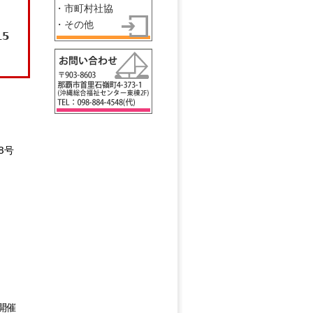
)
・市町村社協
・その他
15
8号
開催