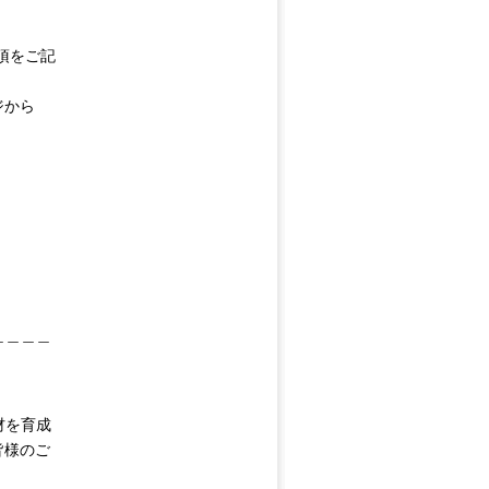
項をご記
ジから
＿＿＿＿
材を育成
皆様のご