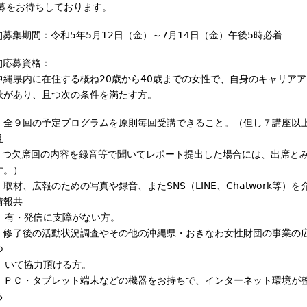
募をお待ちしております。
□募集期間：令和5年5月12日（金）～7月14日（金）午後5時必着
□応募資格：
沖縄県内に在住する概ね20歳から40歳までの女性で、自身のキャリア
欲があり、且つ次の条件を満たす方。
・全９回の予定プログラムを原則毎回受講できること。（但し７講座以
且
つ欠席回の内容を録音等で聞いてレポート提出した場合には、出席と
す。）
・取材、広報のための写真や録音、またSNS（LINE、Chatwork等）を
情報共
有・発信に支障がない方。
・修了後の活動状況調査やその他の沖縄県・おきなわ女性財団の事業の
つ
いて協力頂ける方。
・ＰＣ・タブレット端末などの機器をお持ちで、インターネット環境が
る