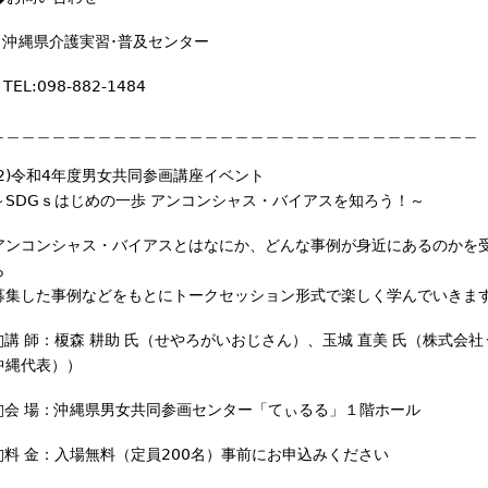
沖縄県介護実習･普及センター
EL:098-882-1484
＿＿＿＿＿＿＿＿＿＿＿＿＿＿＿＿＿＿＿＿＿＿＿＿＿＿＿＿＿＿＿＿
(2)令和4年度男女共同参画講座イベント
～SDGｓはじめの一歩 アンコンシャス・バイアスを知ろう！～
アンコンシャス・バイアスとはなにか、どんな事例が身近にあるのかを
ら
募集した事例などをもとにトークセッション形式で楽しく学んでいきま
□講 師：榎森 耕助 氏（せやろがいおじさん）、玉城 直美 氏（株式会
沖縄代表））
□会 場：沖縄県男女共同参画センター「てぃるる」１階ホール
□料 金：入場無料（定員200名）事前にお申込みください