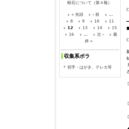
軽石について（第４報）
« 先頭
‹ 前
…
ペ
8
9
10
11
━
12
13
14
15
ー
16
…
次 ›
最
終 »
ジ
収集系ボラ
切手・はがき、テレカ等