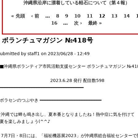
沖縄県沿岸に漂着している軽石について（第４報）
l
)
« 先頭
‹ 前
…
8
9
10
11
12
13
14
ペ
16
…
次 ›
最終 »
ー
ボランチュマガジン №418号
ジ
ubmitted by
staff1
on
2023/06/28 - 12:49
■沖縄県ボランティア市民活動支援センター ボランチュマガジン №41
┃ 2023.6.28 発行 配信数598
━━━━━━━━━━━━━━━━━━━━━━━━━━━━━━━━━━
┃ボラセンのつぶやき ━━━━━━━━━━━━━━━━━━━━━━━━━
┃ 沖縄では蝉も鳴き出し、夏本番となりましたね！熱中症に気を付けて
┃夏を楽しみましょう(^^♪
┃
┃ 7月7日・8日には、「福祉機器展2023」が沖縄県総合福祉センターで