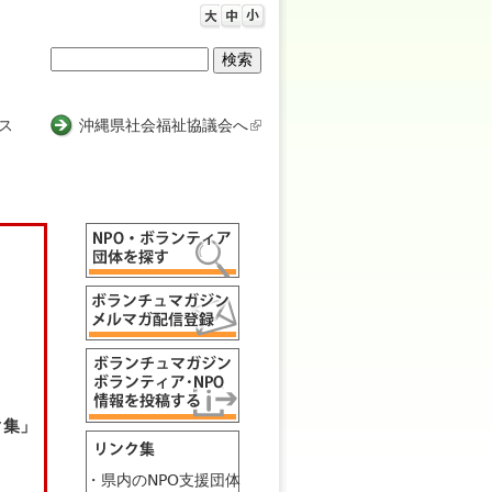
検
検
索
索
ス
沖縄県社会福祉協議会へ
(
l
フ
i
n
ォ
k
ー
i
s
ム
e
x
t
e
r
ク集」
n
a
l
・県内のNPO支援団体