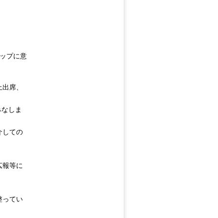
アップに意
上出席、
みなしま
介しての
広報等に
整ってい