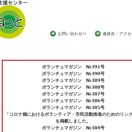
Jump to navigation
お問い合わせ
(
連絡先・アクセ
l
i
n
k
ボランチュマガジン №391号
s
ボランチュマガジン №390号
e
ボランチュマガジン №389号
n
ボランチュマガジン №388号
d
ボランチュマガジン №387号
s
ボランチュマガジン №386号
e
ボランチュマガジン №385号
-
「コロナ禍におけるボランティア・市民活動推進のためのリン
m
を掲載しました。
a
ボランチュマガジン №384号
i