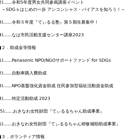
l
(2)……令和5年度男女共同参画講座イベント
)
～SDGｓはじめの一歩 アンコンシャス・バイアスを知ろう！～
(3)……令和５年度『てぃるる塾』第５期生募集中！
(4)……なは市民活動支援センター講座2023
■２．助成金等情報
(1)……Panasonic NPO/NGOサポートファンド for SDGs
(2)……自動車購入費助成
(3)……NPO基盤強化資金助成 住民参加型福祉活動資金助成
(4)……特定活動助成 2023
(5)……おきなわ女性財団『てぃるるちゃん助成事業』
(6)……おきなわ女性財団『てぃるるちゃん研修補助助成事業』
■３．ボランティア情報