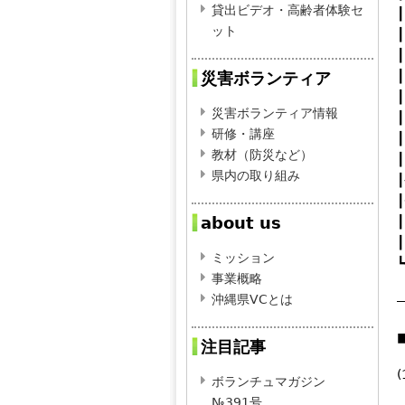
貸出ビデオ・高齢者体験セ
ット
┃
災害ボランティア
災害ボランティア情報
研修・講座
教材（防災など）
┃
県内の取り組み
about us
┃
ミッション
┗
事業概略
沖縄県VCとは
注目記事
ボランチュマガジン
№391号