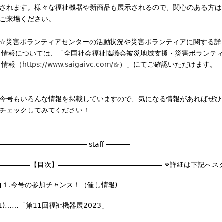
┃されます。様々な福祉機器や新商品も展示されるので、関心のある方は
┃ご来場ください。
┃☆災害ボランティアセンターの活動状況や災害ボランティアに関する詳
┃ 情報については、「全国社会福祉協議会被災地域支援・災害ボランテ
┃ 情報（
https://www.saigaivc.com/
(
）」にてご確認いただけます。
┃
l
i
┃今号もいろんな情報を掲載していますので、気になる情報があればぜひ
n
┃チェックしてみてください！
k
i
┃
s
━━━━━━━━━━━━━━━━━━━━━━ staff ━━━━━━
e
x
―――――【目次】――――――――――――――― ※詳細は下記へス
t
e
■１.今号の参加チャンス！（催し情報)
r
n
(1)……「第11回福祉機器展2023」
a