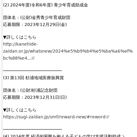
r
)
(2) 2024年度(令和6年度) 青少年育成助成金
n
n
k
a
団体名：(公財)金秀青少年育成財団
i
l
応募期限：2023年12月29日(金)
s
)
e
▼詳しくはこちら
x
http://kanehide-
t
zaidan.or.jp/whatsnew/2024%e5%b9%b4%e5%ba%a6%ef%
e
bc%88%e4...
(
r
l
n
────────────────────────
i
a
(3) 第13回 杉浦地域医療振興賞
n
l
k
団体名：(公財)杉浦記念財団
)
i
応募期限：2023年12月31日(日)
s
e
▼詳しくはこちら
x
https://sugi-zaidan.jp/smf/reward-new/#reword
(
t
l
e
────────────────────────
i
r
(4) 2024年度 経済的困難を抱える子どもの学び支援活動助成 ＼