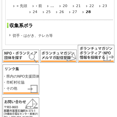
« 先頭
‹ 前
…
20
21
22
23
ペ
24
25
26
27
28
ー
収集系ボラ
ジ
切手・はがき、テレカ等
・県内のNPO支援団体
・市町村社協
・その他