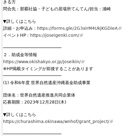
きる方
n
)
問合先：那覇社協・子どもの居場所てんてん/担当：浦崎
a
l
▼詳しくはこちら
)
詳細・お申込み：
https://forms.gle/2G3xirM4UkjKGDieA
(
イベントHP：
https://joseigenki.com/
(
l
l
i
────────────────────────
i
n
２．助成金等情報
n
k
https://www.okishakyo.or.jp/joseikin/
(
k
i
※HP掲載タイミングが前後することがあります
l
i
s
────────────────────────
i
s
e
(1) 令和6年度 世界自然遺産沖縄基金助成事業
n
e
x
k
x
t
団体名：世界自然遺産推進共同企業体
i
t
e
応募期限：2023年12月28日(木)
s
e
r
e
r
n
▼詳しくはこちら
x
n
a
https://churashima.okinawa/wnhof/grant_project/
(
t
a
l
l
e
l
)
────────────────────────
i