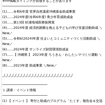
※HP掲載タイミングが前後することがあります
l
────────────────────────
i
(1)……令和6年度 世界自然遺産沖縄基金助成事業
n
(2)……2024年度(令和6年度) 青少年育成助成金
k
(3)……第13回 杉浦地域医療振興賞
i
(4)……2024年度 経済的困難を抱える子どもの学び支援活動助成 ＼
s
New／
e
(5)……令和6(2024)年度 住まいとコミュニティづくり活動助成 ＼
x
New／
t
(6)……2024年度 サンライズ財団環境助成金
e
(7)……【 沖縄県 】 2023年度 ろうきん・わしたシマづくり運動 ＼
r
New／
n
(8)……2023年度 助成事業 ＼New／
a
l
_/_/_/_/_/_/_/_/_/_/_/_/_/_/_/_/_/_/_/_/_/_/_/_/_/
)
────────────────────────
１.講座・イベント情報
────────────────────────
(1) 【 イベント 】 寄付と助成のプログラム「たくす」報告会＆交流