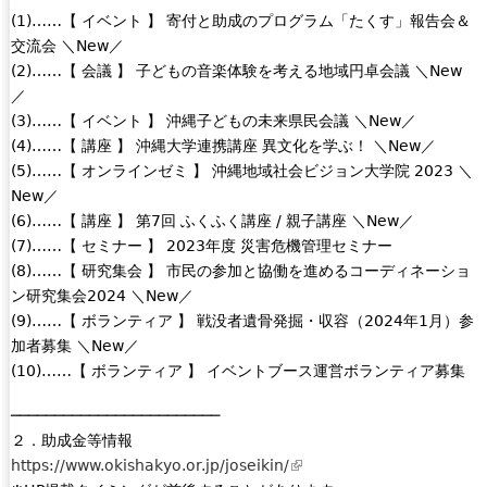
(1)……【 イベント 】 寄付と助成のプログラム「たくす」報告会＆
交流会 ＼New／
(2)……【 会議 】 子どもの音楽体験を考える地域円卓会議 ＼New
／
(3)……【 イベント 】 沖縄子どもの未来県民会議 ＼New／
(4)……【 講座 】 沖縄大学連携講座 異文化を学ぶ！ ＼New／
(5)……【 オンラインゼミ 】 沖縄地域社会ビジョン大学院 2023 ＼
New／
(6)……【 講座 】 第7回 ふくふく講座 / 親子講座 ＼New／
(7)……【 セミナー 】 2023年度 災害危機管理セミナー
(8)……【 研究集会 】 市民の参加と協働を進めるコーディネーショ
ン研究集会2024 ＼New／
(9)……【 ボランティア 】 戦没者遺骨発掘・収容（2024年1月）参
加者募集 ＼New／
(10)……【 ボランティア 】 イベントブース運営ボランティア募集
────────────────────────
２．助成金等情報
https://www.okishakyo.or.jp/joseikin/
(