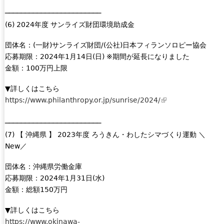
l
n
────────────────────────
i
a
(6) 2024年度 サンライズ財団環境助成金
n
l
k
団体名：(一財)サンライズ財団/(公社)日本フィランソロピー協会
)
i
応募期限：2024年1月14日(日) ※期間が延長になりました
s
金額：100万円上限
e
x
▼詳しくはこちら
t
https://www.philanthropy.or.jp/sunrise/2024/
(
e
l
r
────────────────────────
i
n
(7) 【 沖縄県 】 2023年度 ろうきん・わしたシマづくり運動 ＼
n
a
New／
k
l
i
)
団体名：沖縄県労働金庫
s
応募期限：2024年1月31日(水)
e
金額：総額150万円
x
t
▼詳しくはこちら
e
https://www.okinawa-