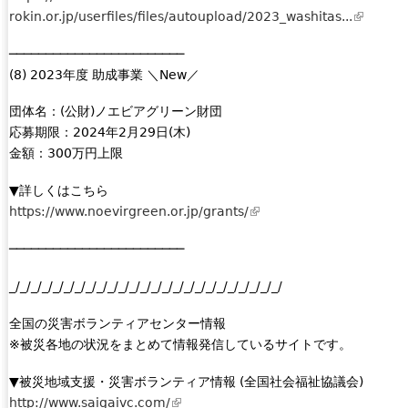
r
rokin.or.jp/userfiles/files/autoupload/2023_washitas...
(
n
l
a
────────────────────────
i
l
(8) 2023年度 助成事業 ＼New／
n
)
k
団体名：(公財)ノエビアグリーン財団
i
応募期限：2024年2月29日(木)
s
金額：300万円上限
e
x
▼詳しくはこちら
t
https://www.noevirgreen.or.jp/grants/
(
e
l
r
────────────────────────
i
n
n
_/_/_/_/_/_/_/_/_/_/_/_/_/_/_/_/_/_/_/_/_/_/_/_/_/
a
k
l
i
全国の災害ボランティアセンター情報
)
s
※被災各地の状況をまとめて情報発信しているサイトです。
e
x
▼被災地域支援・災害ボランティア情報 (全国社会福祉協議会)
t
http://www.saigaivc.com/
(