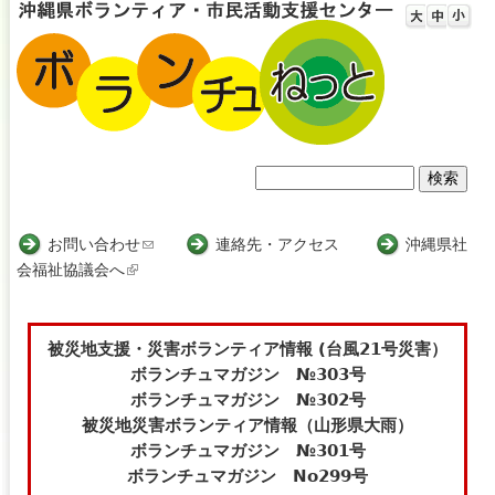
Jump to navigation
検
検
索
索
お問い合わせ
(
連絡先・アクセス
沖縄県社
会福祉協議会へ
(
l
フ
l
i
i
n
ォ
n
k
被災地支援・災害ボランティア情報 (台風21号災害）
ー
k
s
ボランチュマガジン №303号
i
e
ボランチュマガジン №302号
ム
s
n
被災地災害ボランティア情報（山形県大雨）
e
d
ボランチュマガジン №301号
x
s
ボランチュマガジン No299号