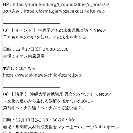
n
a
HP：
https://miraifund.org/l_roundtalbes/c_brass/
(
a
l
お申込み：
https://forms.gle/vpzs3ek6LF4qfUFP9
(
l
l
)
l
i
)
────────────────────────
i
n
(3) 【 イベント 】 沖縄子どもの未来県民会議 ＼New／
n
k
子どもたちの“今”を知り、その未来を考える
k
i
i
s
日時：12月17日(日) 14:00-15:30
s
e
会場：イオン南風原店
e
x
x
t
▼詳しくはこちら
t
e
https://www.okinawa-child-future.jp/
(
e
r
l
r
n
────────────────────────
i
n
a
(4) 【 講座 】 沖縄大学連携講座 異文化を学ぶ！ ＼New／
n
a
l
～文化の違いから生じる誤解を招かないために～
k
l
)
第3回 ベトナム編「ベトナムって遠い国？」
i
)
s
日時：12月19日(火) 18：30-20：00
e
会場：那覇市人材育成支援センターまーいまーいNaha ホール
x