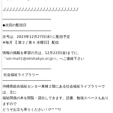
e
l
_/_/_/_/_/_/_/_/_/_/_/_/_/_/_/_/_/_/_/_/_/_/_/_/_/
r
i
n
n
────────────────────────
a
k
◆次回の配信日
l
i
────────────────────────
)
s
次号は、2023年12月27日(水) に配信予定
e
※毎月 【 第２ / 第４ 水曜日】 配信
x
t
情報の掲載を希望の方は、12月22日(金)までに、
e
「
vol-mail1@okishakyo.or.jp
(
」へご連絡下さい
r
l
n
────────────────────────
i
a
社会福祉ライブラリー
n
l
────────────────────────
k
)
沖縄県総合福祉センター東棟２階にある社会福祉ライブラリーで
s
は、主に
e
福祉関係の本を閲覧・貸出しできます。読書、勉強スペースもあり
n
ますので
d
どうぞお立ち寄りください！(*^^*)
s