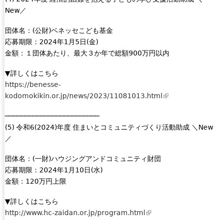
n
n
New／
k
a
i
団体名：(公財)ベネッセこども基金
l
s
応募期限：2024年1月5日(金)
)
e
金額：１団体あたり、最大３か年で総額900万円以内
x
t
▼詳しくはこちら
e
https://benesse-
r
kodomokikin.or.jp/news/2023/11081013.html
(
n
l
a
────────────────────────
i
l
(5) 令和6(2024)年度 住まいとコミュニティづくり活動助成 ＼New
n
)
／
k
i
団体名：(一財)ハウジングアンドコミュニティ財団
s
応募期限：2024年1月10日(水)
e
金額：120万円上限
x
t
▼詳しくはこちら
e
http://www.hc-zaidan.or.jp/program.html
(
r