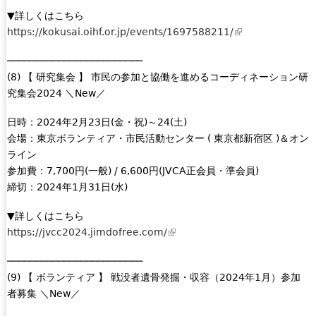
x
▼詳しくはこちら
t
https://kokusai.oihf.or.jp/events/1697588211/
(
e
l
r
────────────────────────
i
n
(8) 【 研究集会 】 市民の参加と協働を進めるコーディネーション研
n
a
究集会2024 ＼New／
k
l
i
日時：2024年2月23日(金・祝)～24(土)
)
s
会場：東京ボランティア・市民活動センター ( 東京都新宿区 )＆オン
e
ライン
x
参加費：7,700円(一般) / 6,600円(JVCA正会員・準会員)
t
締切：2024年1月31日(水)
e
r
▼詳しくはこちら
n
https://jvcc2024.jimdofree.com/
(
a
l
l
────────────────────────
i
)
(9) 【 ボランティア 】 戦没者遺骨発掘・収容（2024年1月）参加
n
者募集 ＼New／
k
i