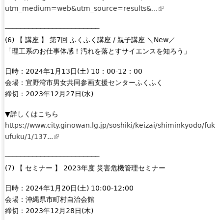
)
n
utm_medium=web&utm_source=results&...
(
a
l
l
────────────────────────
i
)
(6) 【 講座 】 第7回 ふくふく講座 / 親子講座 ＼New／
n
「理工系のお仕事体感！汚れを落とすサイエンスを知ろう」
k
i
日時：2024年1月13日(土) 10：00-12：00
s
会場：宜野湾市男女共同参画支援センターふくふく
e
締切：2023年12月27日(水)
x
t
▼詳しくはこちら
e
https://www.city.ginowan.lg.jp/soshiki/keizai/shiminkyodo/fuk
r
ufuku/1/137...
(
n
l
a
────────────────────────
i
l
(7) 【 セミナー 】 2023年度 災害危機管理セミナー
n
)
k
日時：2024年1月20日(土) 10:00-12:00
i
会場：沖縄県市町村自治会館
s
締切：2023年12月28日(木)
e