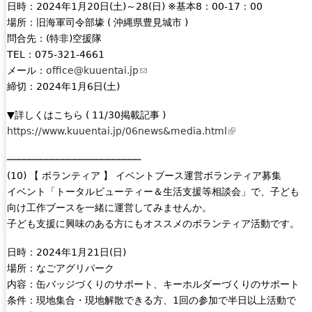
日時：2024年1月20日(土)～28(日) ※基本8：00-17：00
s
場所：旧海軍司令部壕 ( 沖縄県豊見城市 )
e
問合先：(特非)空援隊
x
TEL：075-321-4661
t
メール：
office@kuuentai.jp
(
e
締切：2024年1月6日(土)
l
r
i
n
▼詳しくはこちら ( 11/30掲載記事 )
n
a
https://www.kuuentai.jp/06news&media.html
(
k
l
l
s
)
────────────────────────
i
e
(10) 【 ボランティア 】 イベントブース運営ボランティア募集
n
n
イベント「トータルビューティー＆生活支援等相談会」で、子ども
k
d
向け工作ブースを一緒に運営してみませんか。
i
s
子ども支援に興味のある方にもオススメのボランティア活動です。
s
e
e
-
日時：2024年1月21日(日)
x
m
場所：なごアグリパーク
t
a
内容：缶バッジづくりのサポート、キーホルダーづくりのサポート
e
i
条件：現地集合・現地解散できる方、1回の参加で半日以上活動で
r
l