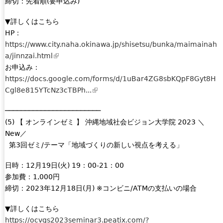
締切：先着順(要申込み)
t
e
▼詳しくはこちら
r
HP：
n
https://www.city.naha.okinawa.jp/shisetsu/bunka/maimainah
a
a/jinnzai.html
(
l
お申込み：
l
)
https://docs.google.com/forms/d/1uBar4ZG8sbKQpF8Gyt8H
i
Cgl8e815YTcNz3cTBPh...
n
(
k
l
────────────────────────
i
i
(5) 【 オンラインゼミ 】 沖縄地域社会ビジョン大学院 2023 ＼
s
n
New／
e
k
第3回ゼミ/テーマ「地域づくりの新しい視点を考える」
x
i
t
s
日時：12月19日(火) 19：00-21：00
e
e
参加費：1,000円
r
x
締切：2023年12月18日(月) ※コンビニ/ATMの支払いの場合
n
t
a
e
▼詳しくはこちら
l
r
https://ocvgs2023seminar3.peatix.com/?