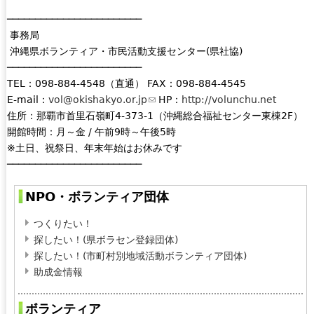
e
────────────────────────
-
事務局
m
沖縄県ボランティア・市民活動支援センター(県社協)
a
────────────────────────
i
TEL：098-884-4548（直通） FAX：098-884-4545
l
E-mail：
vol@okishakyo.or.jp
(
HP：
http://volunchu.net
)
住所：那覇市首里石嶺町4-373-1（沖縄総合福祉センター東棟2F）
l
開館時間：月～金 / 午前9時～午後5時
i
※土日、祝祭日、年末年始はお休みです
n
────────────────────────
k
s
NPO・ボランティア団体
e
n
つくりたい！
d
探したい！(県ボラセン登録団体)
s
探したい！(市町村別地域活動ボランティア団体)
e
助成金情報
-
m
ボランティア
a