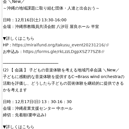
会 ＼New／
～沖縄の地域課題に取り組む団体・人達と出会おう～
日時：12月16日(土) 13:30-16:00
会場：沖縄県教職員共済会館 八汐荘 屋良ホール 半室
▼詳しくはこちら
HP：
https://miraifund.org/takusu_event20231216/
(
お申込み：
https://forms.gle/rkLzzLDgpXSZ77SZ8
(
l
l
i
────────────────────────
i
n
(2) 【 会議 】 子どもの音楽体験を考える地域円卓会議 ＼New／
n
k
子どもに感動的な音楽体験を提供するC→Brass wind orchestraの
k
i
活動を評価し、どうしたら子どもの芸術体験を継続的に提供できる
i
s
かを考えます
s
e
e
x
日時：12月17日(日) 13：30-16：30
x
t
会場：沖縄産業支援センター 中ホール
t
e
締切：先着順(要申込み)
e
r
r
n
▼詳しくはこちら