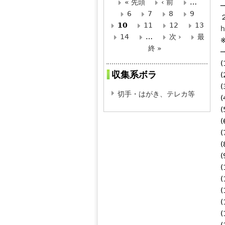
« 先頭
‹ 前
…
─
ペ
6
7
8
9
10
11
12
13
h
ー
14
…
次 ›
最
終 »
ジ
─
収集系ボラ
切手・はがき、テレカ等