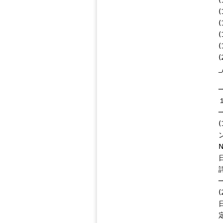
_
─
─
─