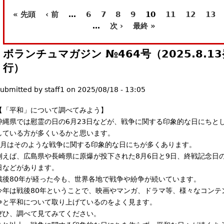
l
« 先頭
‹ 前
…
6
7
8
9
10
11
12
13
ペ
)
…
次 ›
最終 »
ー
ボランチュマガジン №464号（2025.8.13
ジ
行）
ubmitted by
staff1
on
2025/08/18 - 13:05
【「平和」について調べてみよう】
沖縄県では慰霊の日の6月23日などが、戦争に関する印象的な日にちと
している方が多くいるかと思います。
8月はそのような戦争に関する印象的な日にちが多くあります。
例えば、広島県や長崎県に原爆が投下された8月6日と9日、終戦記念日の
日などがあります。
戦後80年が経った今も、世界各地で戦争や紛争が続いています。
今年は戦後80年ということで、映画やマンガ、ドラマ等、様々なコンテ
争と平和について取り上げているのをよく見ます。
ぜひ、調べて見てみてください。