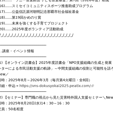
(15)……「ソニー音楽財団 子ども音楽基金」第7回（2026年度）助成
(16)……スミセイコミュニティスポーツ推進助成プログラム
(17)……公益信託源河朝明記念那覇市社会福祉基金
(18)……第19回かめのり賞
(19)……未来を強くする子育てプロジェクト
(20)……2025年度ボランティア活動助成
/_/_/_/_/_/_/_/_/_/_/_/_/_/_/_/_/_/_/_/_/_/_/_/_/
───────────────────────
１.講座・イベント情報
───────────────────────
(1) 【オンライン読書会】2025年度読書会「NPO支援組織の生成と発展
ンターによる市民活動支援の軌跡」～中間支援組織の役割と可能性を語
New／
日時：2025年8月～2026年3月（毎月第4火曜日・全8回）
詳細・申込→
https://vns-dokusyokai2025.peatix.com/
(
───────────────────────
l
(2) 【セミナー】専門職の視点から見た災害時外国人支援セミナー＼Ne
i
日時：2025年8月20日(水)14：30～16：30
n
定員：50名程度
k