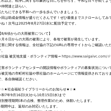
これ以上、戦争に関する印象的な日にちを作らず、平和な日々が続くよ
や仲間達と語らい、
私たちにできる平和への一歩を歩んでいきましょう。
今回は助成金情報が盛りだくさんです！ぜひ最後までスクロールしてみ
いね！次号は2025年8月27日(水)に配信予定です。
【8/6頃からの大雨被害について】
８月６日からの大雨の被害により、各地で被害が発生しています。
災害に関する情報は、全社協の下記のURLの専用サイトからご確認いた
す。
全社協 被災地支援・ボランティア情報→
https://www.saigaivc.com/
(
l
災害ボランティアセンターの開設情報やボランティアの募集状況につい
i
各被災地の市町村社協や県社協のホームページにて情報提供されており
n
で、各自御確認ください。
k
i
★☆★社会福祉ライブラリーからのお知らせ★☆★
s
令和7年9月16日(火)から10月15日(水)まで
e
特別整理期間(本の点検、整理作業)のため、休館いたします。
x
※期間中は、返却のみ対応いたします。
t