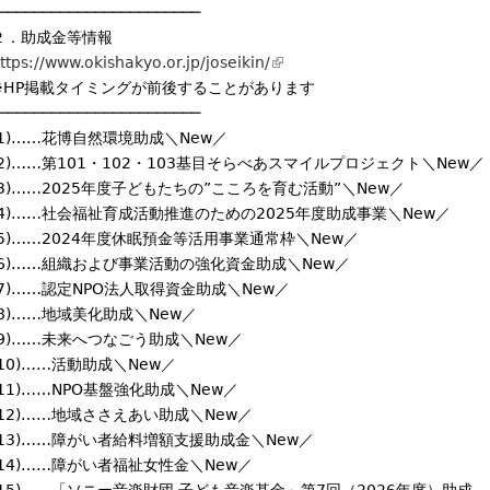
───────────────────────
２．助成金等情報
ttps://www.okishakyo.or.jp/joseikin/
(
※HP掲載タイミングが前後することがあります
l
───────────────────────
i
(1)……花博自然環境助成＼New／
n
(2)……第101・102・103基目そらべあスマイルプロジェクト＼New／
k
(3)……2025年度子どもたちの”こころを育む活動”＼New／
i
(4)……社会福祉育成活動推進のための2025年度助成事業＼New／
s
(5)……2024年度休眠預金等活用事業通常枠＼New／
e
(6)……組織および事業活動の強化資金助成＼New／
x
(7)……認定NPO法人取得資金助成＼New／
t
(8)……地域美化助成＼New／
e
(9)……未来へつなごう助成＼New／
r
(10)……活動助成＼New／
n
(11)……NPO基盤強化助成＼New／
a
(12)……地域ささえあい助成＼New／
l
(13)……障がい者給料増額支援助成金＼New／
)
(14)……障がい者福祉女性金＼New／