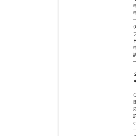
─
─
─
c
─