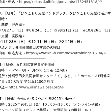
詳細・申込→
https://kokusai.oihf.or.jp/events/1752451518/
i
(
───────────────────────
s
l
(3) 【研修】「ひきこもり支援ハンドブック」をひきこもり支援に活か
e
i
日時：
x
n
＜基礎・理念編＞
t
k
①7月27日（日） ②8月24日（日） ③9月21日（日） ④10月26日（日
e
i
＜支援・実践編＞
r
s
⑤11月23日（日） ⑥12月14日（日） ⑦2月1日（日）
n
e
申込〆切：各研修開催日の前週の火曜日
a
x
詳細・申込方法→
https://www.khj-h.com/news/training/10294/
l
t
(
───────────────────────
)
e
l
(4)【研修】女性相談支援員定例研修
r
i
日時：2025年8月～1月の間に開催（全6回）
n
n
場所：沖縄県男女共同参画センター「てぃるる」１F ホール・３F研修室
a
k
定員：50名程度 第5回は100名程度
l
i
申込→
https://www.okinawajosei.org/
(
)
s
───────────────────────
l
e
(5) 【研修】かめのり多文化共生塾2025＼New／
i
x
日時：2025年9月5日（金）10：00～16：00（オンライン研修）
n
t
オンライン研修（ゼンチク共通）、対面研修（地区別）あり
k
e