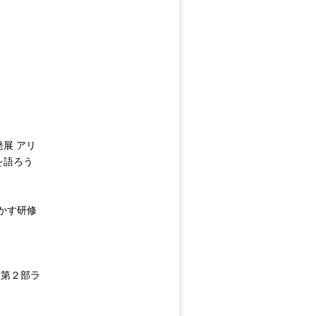
発展 アリ
を語ろう
かす研修
(第２部ラ