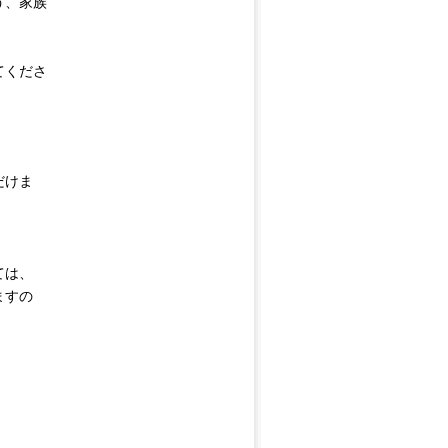
う、家族
てくださ
だけま
ては、
ますの