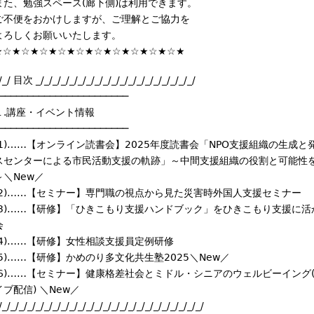
また、勉強スペース(廊下側)は利用できます。
e
ご不便をおかけしますが、ご理解とご協力を
r
よろしくお願いいたします。
n
★☆★☆★☆★☆★☆★☆★☆★☆★☆★☆★
a
l
/_/ 目次 _/_/_/_/_/_/_/_/_/_/_/_/_/_/_/_/_/_/_/
)
───────────────────────
１.講座・イベント情報
───────────────────────
(1)……【オンライン読書会】2025年度読書会「NPO支援組織の生成と
スセンターによる市民活動支援の軌跡」～中間支援組織の役割と可能性
～＼New／
(2)……【セミナー】専門職の視点から見た災害時外国人支援セミナー
(3)……【研修】「ひきこもり支援ハンドブック」をひきこもり支援に活
会
(4)……【研修】女性相談支援員定例研修
(5)……【研修】かめのり多文化共生塾2025＼New／
(6)……【セミナー】健康格差社会とミドル・シニアのウェルビーイング
イブ配信) ＼New／
/_/_/_/_/_/_/_/_/_/_/_/_/_/_/_/_/_/_/_/_/_/_/_/_/