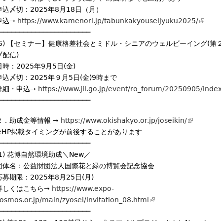
申込〆切：2025年8月18日（月）
i
r
申込→
https://www.kamenori.jp/tabunkakyouseijyuku2025/
s
(
n
───────────────────────
e
l
a
(6) 【セミナー】健康格差社会とミドル・シニアのウェルビーイング(第
x
i
l
ブ配信)
t
n
)
日時：2025年9月5日(金)
e
k
申込〆切：2025年９月5日(金)9時まで
r
i
詳細・申込→
https://www.jil.go.jp/event/ro_forum/20250905/inde
n
s
───────────────────────
a
e
l
x
２．助成金等情報 →
https://www.okishakyo.or.jp/joseikin/
(
)
t
※HP掲載タイミングが前後することがあります
l
e
───────────────────────
i
r
(1) 花博自然環境助成＼New／
n
n
団体名：公益財団法人国際花と緑の博覧会記念協会
k
a
応募期限：2025年8月25日(月)
i
l
詳しくはこちら→
https://www.expo-
s
)
osmos.or.jp/main/zyosei/invitation_08.html
(
e
───────────────────────
l
x