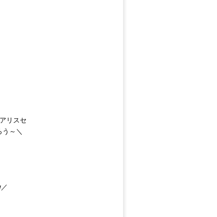
 アリスセ
ろう～＼
w／