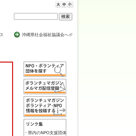
検
検
索
索
ス
沖縄県社会福祉協議会へ
(
l
フ
i
n
ォ
k
ー
i
s
ム
e
x
t
e
r
n
a
l
・県内のNPO支援団体