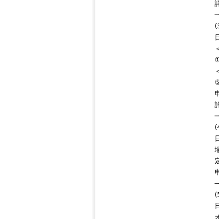
─
─
─