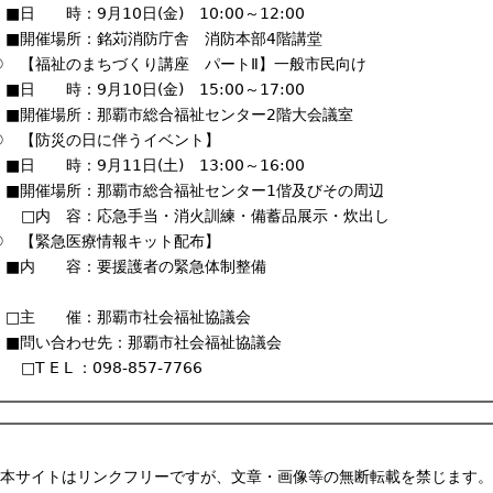
■日 時：9月10日(金) 10:00～12:00
■開催場所：銘苅消防庁舎 消防本部4階講堂
④ 【福祉のまちづくり講座 パートⅡ】一般市民向け
■日 時：9月10日(金) 15:00～17:00
■開催場所：那覇市総合福祉センター2階大会議室
⑤ 【防災の日に伴うイベント】
■日 時：9月11日(土) 13:00～16:00
■開催場所：那覇市総合福祉センター1偕及びその周辺
□内 容：応急手当・消火訓練・備蓄品展示・炊出し
⑥ 【緊急医療情報キット配布】
■内 容：要援護者の緊急体制整備
□主 催：那覇市社会福祉協議会
■問い合わせ先：那覇市社会福祉協議会
□T E L ：098-857-7766
本サイトはリンクフリーですが、文章・画像等の無断転載を禁じます。