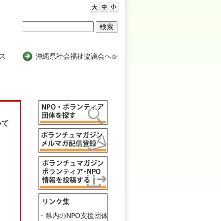
検
検
索
索
ス
沖縄県社会福祉協議会へ
(
l
フ
i
n
ォ
k
ー
i
いて
s
ム
e
x
t
e
r
n
a
l
・県内のNPO支援団体