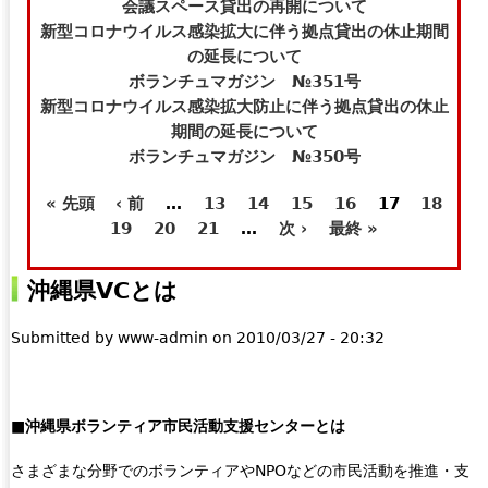
t
e
会議スペース貸出の再開について
e
-
新型コロナウイルス感染拡大に伴う拠点貸出の休止期間
r
m
の延長について
n
a
ボランチュマガジン №351号
a
i
新型コロナウイルス感染拡大防止に伴う拠点貸出の休止
l
l
期間の延長について
)
)
ボランチュマガジン №350号
« 先頭
‹ 前
…
13
14
15
16
17
18
ペ
19
20
21
…
次 ›
最終 »
ー
沖縄県VCとは
ジ
Submitted by
www-admin
on
2010/03/27 - 20:32
■沖縄県ボランティア市民活動支援センターとは
さまざまな分野でのボランティアやNPOなどの市民活動を推進・支