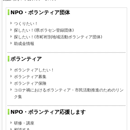
k
)
s
NPO・ボランティア団体
e
n
つくりたい！
d
探したい！(県ボラセン登録団体)
s
探したい！(市町村別地域活動ボランティア団体)
e
助成金情報
-
m
ボランティア
a
i
ボランティアしたい！
l
ボランティア募集
)
ボランティア保険
コロナ禍におけるボランティア・市民活動推進のためのリン
ク集
NPO・ボランティア応援します
研修・講座
相談する