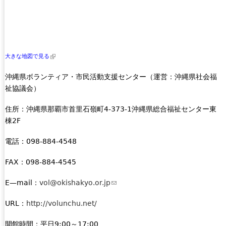
(
大きな地図で見る
l
沖縄県ボランティア・市民活動支援センター（運営：沖縄県社会福
i
祉協議会）
n
k
住所：沖縄県那覇市首里石嶺町4-373-1沖縄県総合福祉センター東
i
棟2F
s
e
電話：098-884-4548
x
t
FAX：098-884-4545
e
E—mail：
vol@okishakyo.or.jp
(
r
l
n
URL：
http://volunchu.net/
i
a
n
l
開館時間：平日9:00～17:00