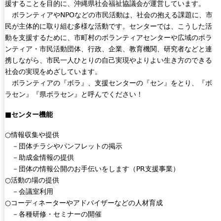
援することを目的に、沖縄県社会福祉協議会が運営しています。
ボランティアやNPOなどの市民活動は、社会の抱える課題に、市
民が主体的に取り組む多様な活動です。センターでは、こうした活
動を支援するために、市町村のボランティアセンターや広域のボラ
ンティア・市民活動団体、行政、企業、教育機関、研究者などと連
携しながら、市民一人ひとりの自己実現やよりよい生き方のできる
社会の実現をめざしています。
ボランティアの『ボラ』、支援センターの『セン』をとり、『ボ
ラセン』『県ボラセン』と呼んでください！
■センター機能
○情報収集や提供
－団体チラシやパンフレットの掲示
－助成金情報の提供
－団体の情報公開のお手伝いをします（PR支援事業）
○活動の場の提供
－会議室利用
○コーディネーターやアドバイザーなどの人材育成
－各種研修・セミナーの開催