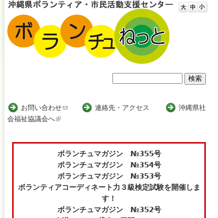
Jump to navigation
検
検
索
索
お問い合わせ
(
連絡先・アクセス
沖縄県社
会福祉協議会へ
(
l
フ
l
i
i
n
ォ
n
k
ボランチュマガジン №355号
ー
k
s
ボランチュマガジン №354号
i
e
ボランチュマガジン №353号
ム
s
n
ボランティアコーディネート力３級検定試験を開催しま
e
d
す！
x
s
ボランチュマガジン №352号