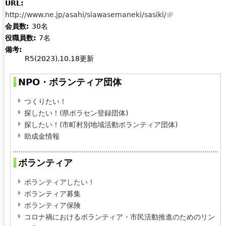
URL:
l
http://www.ne.jp/asahi/siawasemaneki/sasiki/
i
(
会員数:
30名
n
l
役職員数:
7名
k
i
備考:
s
n
R5(2023).10.18更新
e
k
n
i
NPO・ボランティア団体
d
s
s
e
つくりたい！
e
x
探したい！(県ボラセン登録団体)
-
t
探したい！(市町村別地域活動ボランティア団体)
m
e
助成金情報
a
r
i
n
ボランティア
l
a
)
l
ボランティアしたい！
)
ボランティア募集
ボランティア保険
コロナ禍におけるボランティア・市民活動推進のためのリン