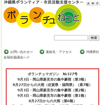
Jump to navigation
検
検
索
索
お問い合わせ
(
連絡先・アクセス
沖縄県社
会福祉協議会へ
(
l
フ
l
i
i
n
ォ
n
k
ボランチュマガジン №327号
ー
k
s
9月3日・岡山県新見市の集中豪雨（第3報）
i
e
8月27日からの大雨（佐賀県・福岡県）（第7報）
ム
s
n
9月3日・岡山県新見市の集中豪雨（第2報）
e
d
9月3日・岡山県新見市の集中豪雨（第1報）
x
s
8月27日からの大雨（第6報）