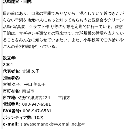
活動趣旨・目的:
目の前にあり、自然の宝庫でありながら、泥々していて近づきたが
らない干潟を地元の人にもっと知ってもらおうと観察会やクリーン
活動･写真展、クラフト作 り等の活動を定期的に行っている。佐敷
干潟は、サギやシギ類などの飛来地で、地球規模の循環を支えてい
ることをみんなに知らせていきたい。また、小学校等でごみ拾いや
ごみの分別指導を行っている。
設立年:
2001
代表者名:
古謝 久子
担当者名:
古謝 久子、平田 美智子
市町村名:
南城市
所在地:
佐敷字津波古224 古謝方
電話番号:
098-947-6581
FAX番号:
098-947-6581
ボランティア数:
10名
e-mail:
siawasemaneki@v.email.ne.jp
(