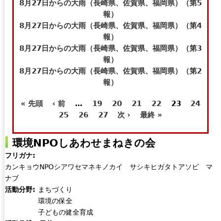
t
e
8月27日からの大雨（長崎県、佐賀県、福岡県）（第5
e
-
報）
r
m
8月27日からの大雨（長崎県、佐賀県、福岡県）（第4
n
a
報）
a
i
8月27日からの大雨（長崎県、佐賀県、福岡県）（第3
l
l
報）
)
)
8月27日からの大雨（長崎県、佐賀県、福岡県）（第2
報）
« 先頭
‹ 前
…
19
20
21
22
23
24
ペ
25
26
27
次 ›
最終 »
ー
環境NPOしあわせまねきの会
ジ
フリガナ:
カンキョウNPOシアワセマネキノカイ サシキヒガタトアソビ マ
ナブ
活動分野:
まちづくり
環境の保全
子どもの健全育成