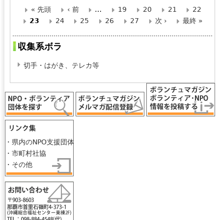
« 先頭
‹ 前
…
19
20
21
22
ペ
23
24
25
26
27
次 ›
最終 »
ー
収集系ボラ
ジ
切手・はがき、テレカ等
・県内のNPO支援団体
・市町村社協
・その他