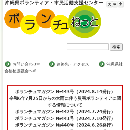
Jump to navigation
検
検
索
索
お問い合わせ
(
連絡先・アクセス
沖縄県社
会福祉協議会へ
(
l
フ
l
i
i
n
ォ
n
k
ボランチュマガジン №443号（2024.8.14発行）
ー
k
s
令和6年7月25日からの大雨に伴う災害ボランティアに関
i
e
する情報について
ム
s
n
ボランチュマガジン №442号（2024.7.24発行）
e
d
ボランチュマガジン №441号（2024.7.10発行）
x
s
ボランチュマガジン №440号（2024.6.26発行）