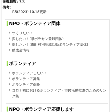
役職員数:
7名
k
i
備考:
s
n
R5(2023).10.18更新
e
k
n
i
NPO・ボランティア団体
d
s
s
e
つくりたい！
e
x
探したい！(県ボラセン登録団体)
-
t
探したい！(市町村別地域活動ボランティア団体)
m
e
助成金情報
a
r
i
n
ボランティア
l
a
)
l
ボランティアしたい！
)
ボランティア募集
ボランティア保険
コロナ禍におけるボランティア・市民活動推進のためのリン
ク集
NPO・ボランティア応援します