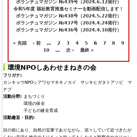
t
e
ボランチュマガジン №439号（2024.6.12発行）
e
-
令和5年度 福祉教育推進セミナーを動画配信します！
r
m
ボランチュマガジン №438号（2024.5.22発行）
n
a
ボランチュマガジン №437号（2024.4.24発行）
a
i
ボランチュマガジン №436号（2024.4.10発行）
l
l
« 先頭
‹ 前
…
2
3
4
5
6
7
8
9
)
)
ペ
10
…
次 ›
最終 »
ー
環境NPOしあわせまねきの会
ジ
フリガナ:
カンキョウNPOシアワセマネキノカイ サシキヒガタトアソビ マ
ナブ
活動分野:
まちづくり
環境の保全
子どもの健全育成
活動趣旨・目的:
目の前にあり、自然の宝庫でありながら、泥々していて近づきたが
らない干潟を地元の人にもっと知ってもらおうと観察会やクリーン