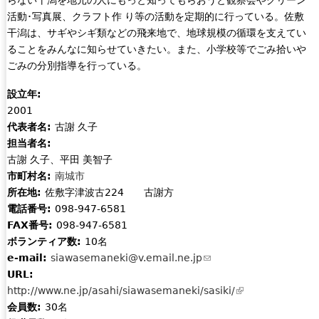
活動･写真展、クラフト作 り等の活動を定期的に行っている。佐敷
干潟は、サギやシギ類などの飛来地で、地球規模の循環を支えてい
ることをみんなに知らせていきたい。また、小学校等でごみ拾いや
ごみの分別指導を行っている。
設立年:
2001
代表者名:
古謝 久子
担当者名:
古謝 久子、平田 美智子
市町村名:
南城市
所在地:
佐敷字津波古224 古謝方
電話番号:
098-947-6581
FAX番号:
098-947-6581
ボランティア数:
10名
e-mail:
siawasemaneki@v.email.ne.jp
(
URL:
l
http://www.ne.jp/asahi/siawasemaneki/sasiki/
i
(
会員数:
30名
n
l