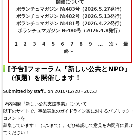
t
e
開催について
e
-
ボランチュマガジン №483号（2026.5.27発行）
r
m
ボランチュマガジン №482号（2026.5.13発行）
n
a
ボランチュマガジン №481号（2026.4.22発行）
a
i
ボランチュマガジン №480号（2026.4.8発行）
l
l
1
2
3
4
5
6
7
8
9
…
次 ›
最
)
)
ペ
終 »
ー
[予告]フォーラム『新しい公共とNPO』
ジ
（仮題）を開催します！
Submitted by
staff1
on
2010/12/28 - 20:53
※内閣府『新しい公共支援事業』について
以下のサイトで、事業実施のガイドライン案に対するパブリック・
コメントを
募集しています！（1/5まで）。ぜひ確認して意見を内閣府に届け
てください！