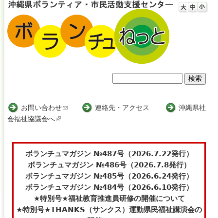
Jump to navigation
検
検
索
索
お問い合わせ
(
連絡先・アクセス
沖縄県社
会福祉協議会へ
(
l
フ
l
i
i
n
ォ
n
k
ボランチュマガジン №487号（2026.7.22発行）
ー
k
s
ボランチュマガジン №486号（2026.7.8発行）
i
e
ボランチュマガジン №485号（2026.6.24発行）
ム
s
n
ボランチュマガジン №484号（2026.6.10発行）
e
d
★特別号★福祉教育推進員研修の開催について
x
s
★特別号★THANKS（サンクス）運動県民福祉講演会の