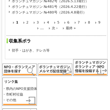
ボランチュマガジン №482号（2026.5.13発行）
ボランチュマガジン №481号（2026.4.22発行）
ボランチュマガジン №480号（2026.4.8発行）
1
2
3
4
5
6
7
8
9
ペ
…
次 ›
最終 »
ー
収集系ボラ
ジ
切手・はがき、テレカ等
・県内のNPO支援団体
・市町村社協
・その他