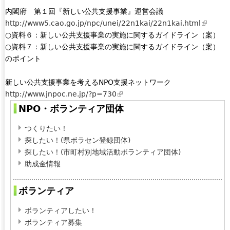
内閣府 第１回『新しい公共支援事業』運営会議
http://www5.cao.go.jp/npc/unei/22n1kai/22n1kai.html
(
○資料６：新しい公共支援事業の実施に関するガイドライン（案）
l
○資料７：新しい公共支援事業の実施に関するガイドライン（案）
i
のポイント
n
k
新しい公共支援事業を考えるNPO支援ネットワーク
i
http://www.jnpoc.ne.jp/?p=730
(
s
l
e
NPO・ボランティア団体
i
x
つくりたい！
n
t
探したい！(県ボラセン登録団体)
k
e
探したい！(市町村別地域活動ボランティア団体)
i
r
助成金情報
s
n
e
a
x
l
ボランティア
t
)
ボランティアしたい！
e
ボランティア募集
r