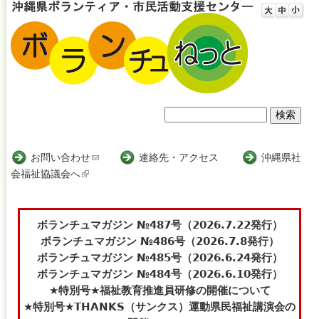
Jump to navigation
検
検
索
索
お問い合わせ
(
連絡先・アクセス
沖縄県社
会福祉協議会へ
(
l
フ
l
i
i
n
ォ
n
k
ボランチュマガジン №487号（2026.7.22発行）
ー
k
s
ボランチュマガジン №486号（2026.7.8発行）
i
e
ボランチュマガジン №485号（2026.6.24発行）
ム
s
n
ボランチュマガジン №484号（2026.6.10発行）
e
d
★特別号★福祉教育推進員研修の開催について
x
s
★特別号★THANKS（サンクス）運動県民福祉講演会の