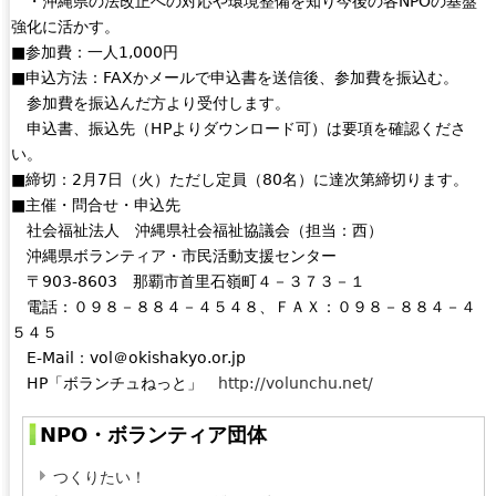
・沖縄県の法改正への対応や環境整備を知り今後の各NPOの基盤
i
強化に活かす。
s
■参加費：一人1,000円
e
■申込方法：FAXかメールで申込書を送信後、参加費を振込む。
x
参加費を振込んだ方より受付します。
t
申込書、振込先（HPよりダウンロード可）は要項を確認くださ
e
い。
r
■締切：2月7日（火）ただし定員（80名）に達次第締切ります。
n
■主催・問合せ・申込先
a
社会福祉法人 沖縄県社会福祉協議会（担当：西）
l
沖縄県ボランティア・市民活動支援センター
)
〒903‐8603 那覇市首里石嶺町４－３７３－１
電話：０９８－８８４－４５４８、ＦＡＸ：０９８－８８４－４
５４５
E-Mail：vol＠okishakyo.or.jp
HP「ボランチュねっと」
http://volunchu.net/
NPO・ボランティア団体
つくりたい！