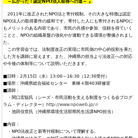
～広がった！認定NPO法人取得への道～ 』
2011年に改正されたNPO法と寄付税制。その大きな特徴は認定
NPO法人の取得要件の緩和です。寄付した人にも寄付されるNPOに
もメリットのある内容であり、市民の共感や参加、信頼を得ていく
ことと、NPOの組織基盤の強化やが連動できる環境が整備されまし
た。
この学習会では、法制度改正の実現に市民側の中心的役割を果た
した方を講師に迎えます。また、沖縄県の担当より法改正への対応
や今後の体制等について説明いただきます。
■日時：2月15日（水）13:00～16:30（12:30受付）
■場所：沖縄県総合福祉センター 東棟４階403研修室
■講師：
・関口宏聡氏（シーズ・市民活動を支える制度をつくる会プログ
ラム・ディレクター）
http://www.npoweb.jp/
(
・池田佳世氏（沖縄県環境生活部県民生活課NPO担当）
l
i
■内容：
n
・NPO法改正と新寄付税制について理解する。
k