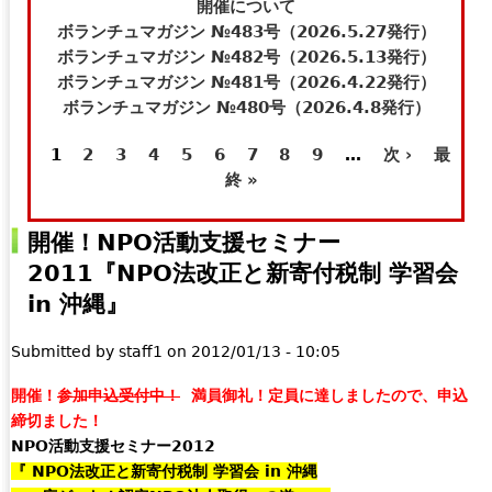
t
e
開催について
e
-
ボランチュマガジン №483号（2026.5.27発行）
r
m
ボランチュマガジン №482号（2026.5.13発行）
n
a
ボランチュマガジン №481号（2026.4.22発行）
a
i
ボランチュマガジン №480号（2026.4.8発行）
l
l
1
2
3
4
5
6
7
8
9
…
次 ›
最
)
)
ペ
終 »
ー
開催！NPO活動支援セミナー
ジ
2011『NPO法改正と新寄付税制 学習会
in 沖縄』
Submitted by
staff1
on
2012/01/13 - 10:05
開催！
参加申込受付中！
満員御礼！定員に達しましたので、申込
締切ました！
NPO活動支援セミナー2012
『 NPO法改正と新寄付税制 学習会 in 沖縄