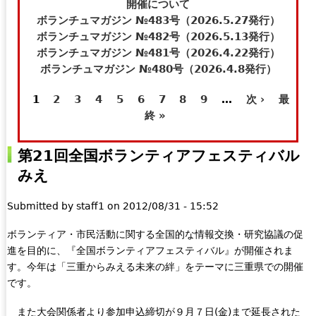
t
e
開催について
e
-
ボランチュマガジン №483号（2026.5.27発行）
r
m
ボランチュマガジン №482号（2026.5.13発行）
n
a
ボランチュマガジン №481号（2026.4.22発行）
a
i
ボランチュマガジン №480号（2026.4.8発行）
l
l
1
2
3
4
5
6
7
8
9
…
次 ›
最
)
)
ペ
終 »
ー
第21回全国ボランティアフェスティバル
ジ
みえ
Submitted by
staff1
on
2012/08/31 - 15:52
ボランティア・市民活動に関する全国的な情報交換・研究協議の促
進を目的に、『全国ボランティアフェスティバル』が開催されま
す。今年は「三重からみえる未来の絆」をテーマに三重県での開催
です。
また大会関係者より参加申込締切が９月７日
(金)まで延長された