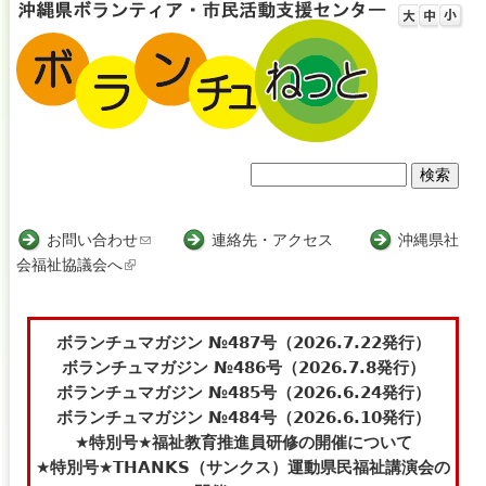
Jump to navigation
検
検
索
索
お問い合わせ
(
連絡先・アクセス
沖縄県社
会福祉協議会へ
(
l
フ
l
i
i
n
ォ
n
k
ボランチュマガジン №487号（2026.7.22発行）
ー
k
s
ボランチュマガジン №486号（2026.7.8発行）
i
e
ボランチュマガジン №485号（2026.6.24発行）
ム
s
n
ボランチュマガジン №484号（2026.6.10発行）
e
d
★特別号★福祉教育推進員研修の開催について
x
s
★特別号★THANKS（サンクス）運動県民福祉講演会の