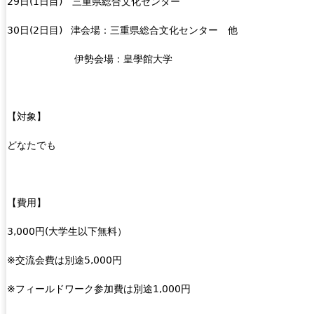
29
日(1日目) 三重県総合文化センター
)
30
日(2日目) 津会場：三重県総合文化センター 他
伊勢会場：皇學館大学
【対象】
どなたでも
【費用】
3,000
円(大学生以下無料）
※交流会費は別途
5,000円
※フィールドワーク参加費は別途
1,000円