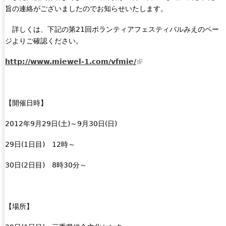
旨の連絡がございましたのでお知らせいたします。
詳しくは、下記の第
21回ボランティアフェスティバルみえのペー
ジよりご確認ください。
http://www.miewel-1.com/vfmie/
(
l
i
n
【開催日時】
k
i
2012
年9月29日(土)～9月30日(日)
s
e
29
日(1日目) 12時～
x
30
日(2日目) 8時30分～
t
e
r
n
【場所】
a
l