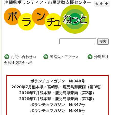
Jump to navigation
検
検
索
索
お問い合わせ
(
連絡先・アクセス
沖縄県社
会福祉協議会へ
(
l
フ
l
i
i
n
ォ
n
k
ボランチュマガジン №348号
ー
k
s
2020年7月熊本県・宮崎県・鹿児島県豪雨（第3報）
i
e
2020年7月熊本県・鹿児島県豪雨（第2報）
ム
s
n
2020年7月熊本県・鹿児島県豪雨（第1報）
e
d
ボランチュマガジン №347号
x
s
ボランチュマガジン №346号