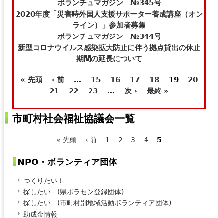
t
e
ボランチュマガジン №345号
e
-
2020年度「災害時外国人支援サポーター養成講座（オン
r
m
ライン）」参加者募集
n
a
ボランチュマガジン №344号
a
i
新型コロナウイルス感染拡大防止に伴う拠点貸出の休止
l
l
期間の延長について
)
)
« 先頭
‹ 前
…
15
16
17
18
19
20
ペ
21
22
23
…
次 ›
最終 »
ー
市町村社会福祉協議会一覧
ジ
« 先頭
‹ 前
1
2
3
4
5
ペ
NPO・ボランティア団体
ー
つくりたい！
ジ
探したい！(県ボラセン登録団体)
探したい！(市町村別地域活動ボランティア団体)
助成金情報