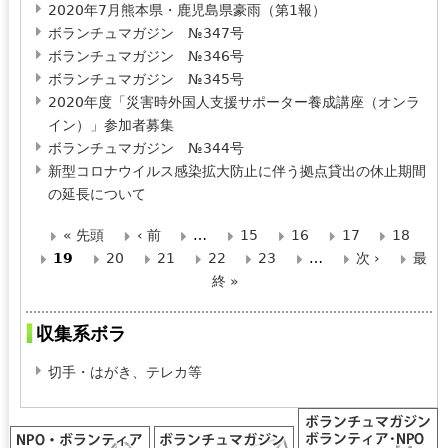
2020年7月熊本県・鹿児島県豪雨（第1報）
ボランチュマガジン №347号
ボランチュマガジン №346号
ボランチュマガジン №345号
2020年度「災害時外国人支援サポーター養成講座（オンラ
イン）」参加者募集
ボランチュマガジン №344号
新型コロナウイルス感染拡大防止に伴う拠点貸出の休止期間
の延長について
« 先頭
‹ 前
…
15
16
17
18
ペ
19
20
21
22
23
…
次 ›
最
終 »
ー
ジ
収集系ボラ
切手・はがき、テレカ等