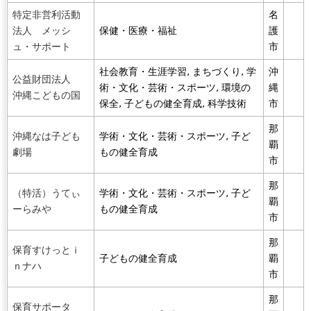
特定非営利活動
名
法人 メッシ
保健・医療・福祉
護
ュ・サポート
市
社会教育・生涯学習, まちづくり, 学
沖
公益財団法人
術・文化・芸術・スポーツ, 環境の
縄
沖縄こどもの国
保全, 子どもの健全育成, 科学技術
市
那
沖縄なは子ども
学術・文化・芸術・スポーツ, 子ど
覇
劇場
もの健全育成
市
那
（特活）うてぃ
学術・文化・芸術・スポーツ, 子ど
覇
ーらみや
もの健全育成
市
那
保育すけっとｉ
子どもの健全育成
覇
ｎナハ
市
那
保育サポータ