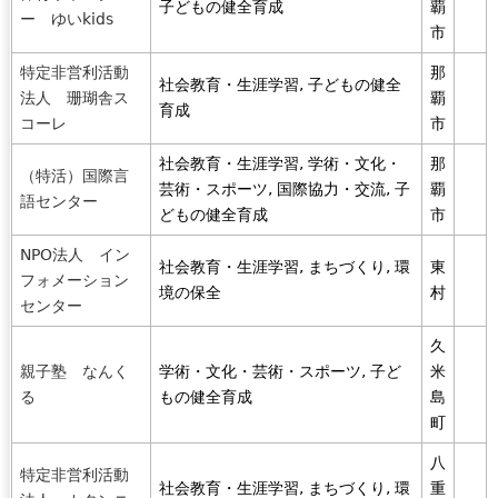
子どもの健全育成
覇
ー ゆいkids
市
特定非営利活動
那
社会教育・生涯学習, 子どもの健全
法人 珊瑚舎ス
覇
育成
コーレ
市
社会教育・生涯学習, 学術・文化・
那
（特活）国際言
芸術・スポーツ, 国際協力・交流, 子
覇
語センター
どもの健全育成
市
NPO法人 イン
社会教育・生涯学習, まちづくり, 環
東
フォメーション
境の保全
村
センター
久
親子塾 なんく
学術・文化・芸術・スポーツ, 子ど
米
る
もの健全育成
島
町
八
特定非営利活動
社会教育・生涯学習, まちづくり, 環
重