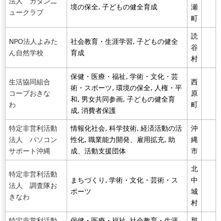
法人 カタンニ
境の保全, 子どもの健全育成
瀬
ュークラブ
町
読
NPO法人よみた
社会教育・生涯学習, 子どもの健全
谷
ん自然学校
育成
村
保健・医療・福祉, 学術・文化・芸
生活協同組合
西
術・スポーツ, 環境の保全, 人権・平
コープおきな
原
和, 男女共同参画, 子どもの健全育
わ
町
成, 消費者保護
特定非営利活動
情報化社会, 科学技術, 経済活動の活
沖
法人 パソコン
性化, 職業能力開発、雇用拡充, 助
縄
サポート沖縄
成、活動支援団体
市
北
特定非営利活動
まちづくり, 学術・文化・芸術・ス
中
法人 調査隊お
ポーツ
城
きなわ
村
特定非営利活動
保健・医療・福祉, 社会教育・生涯
那