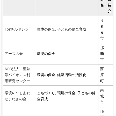
名
紹
介
う
る
Forチルドレン
環境の保全, 子どもの健全育成
ま
市
那
アースの会
環境の保全
覇
市
NPO法人 亜熱
西
帯バイオマス利
環境の保全, 経済活動の活性化
原
用研究センター
町
南
環境NPOしあわ
まちづくり, 環境の保全, 子どもの健
城
せまねきの会
全育成
市
那