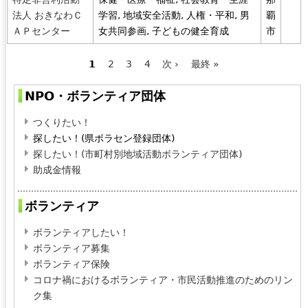
法人 おきなわＣ
学習, 地域安全活動, 人権・平和, 男
覇
ＡＰセンター
女共同参画, 子どもの健全育成
市
1
2
3
4
次 ›
最終 »
ペ
NPO・ボランティア団体
ー
つくりたい！
ジ
探したい！(県ボラセン登録団体)
探したい！(市町村別地域活動ボランティア団体)
助成金情報
ボランティア
ボランティアしたい！
ボランティア募集
ボランティア保険
コロナ禍におけるボランティア・市民活動推進のためのリン
ク集