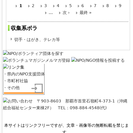
1
2
3
4
5
6
7
8
9
ペ
…
次 ›
最終 »
ー
収集系ボラ
ジ
切手・はがき、テレカ等
・県内のNPO支援団体
・市町村社協
・その他
本サイトはリンクフリーですが、文章・画像等の無断転載を禁じま
す。