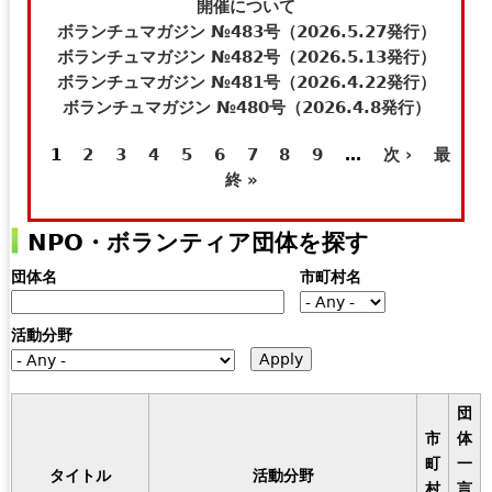
t
e
開催について
e
-
ボランチュマガジン №483号（2026.5.27発行）
r
m
ボランチュマガジン №482号（2026.5.13発行）
n
a
ボランチュマガジン №481号（2026.4.22発行）
a
i
ボランチュマガジン №480号（2026.4.8発行）
l
l
1
2
3
4
5
6
7
8
9
…
次 ›
最
)
)
ペ
終 »
ー
NPO・ボランティア団体を探す
ジ
団体名
市町村名
活動分野
団
市
体
町
一
タイトル
活動分野
村
言