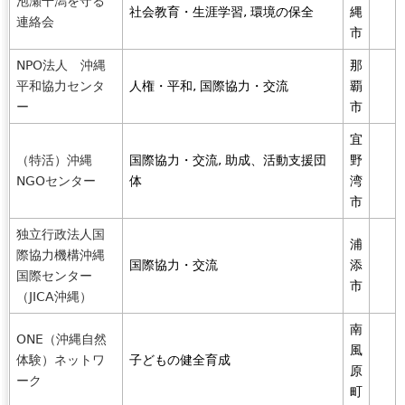
泡瀬干潟を守る
社会教育・生涯学習, 環境の保全
縄
連絡会
市
NPO法人 沖縄
那
平和協力センタ
人権・平和, 国際協力・交流
覇
ー
市
宜
（特活）沖縄
国際協力・交流, 助成、活動支援団
野
NGOセンター
体
湾
市
独立行政法人国
浦
際協力機構沖縄
国際協力・交流
添
国際センター
市
（JICA沖縄）
南
ONE（沖縄自然
風
体験）ネットワ
子どもの健全育成
原
ーク
町