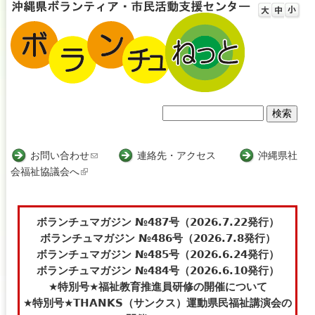
Jump to navigation
検
検
索
索
お問い合わせ
(
連絡先・アクセス
沖縄県社
会福祉協議会へ
(
l
フ
l
i
i
n
ォ
n
k
ボランチュマガジン №487号（2026.7.22発行）
ー
k
s
ボランチュマガジン №486号（2026.7.8発行）
i
e
ボランチュマガジン №485号（2026.6.24発行）
ム
s
n
ボランチュマガジン №484号（2026.6.10発行）
e
d
★特別号★福祉教育推進員研修の開催について
x
s
★特別号★THANKS（サンクス）運動県民福祉講演会の