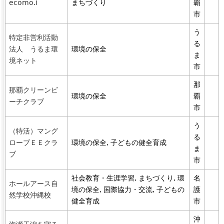
ecomo.i
まちづくり
覇
市
う
特定非営利活動
る
法人 うるま環
環境の保全
ま
境ネット
市
那
那覇クリーンビ
環境の保全
覇
ーチクラブ
市
う
（特活）マング
る
ローブＥＥクラ
環境の保全, 子どもの健全育成
ま
ブ
市
社会教育・生涯学習, まちづくり, 環
名
ホールアース自
境の保全, 国際協力・交流, 子どもの
護
然学校沖縄校
健全育成
市
沖